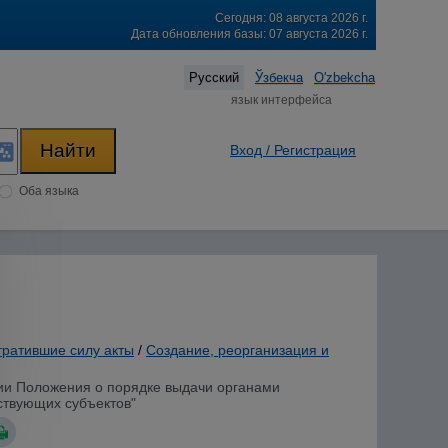
Сегодня: 08 августа 2026 г.
Дата обновления базы: 07 августа 2026 г.
Русский
Ўзбекча
O'zbekcha
язык интерфейса
Вход / Регистрация
Оба языка
тратившие силу акты
/
Создание, реорганизация и
нии Положения о порядке выдачи органами
ствующих субъектов"