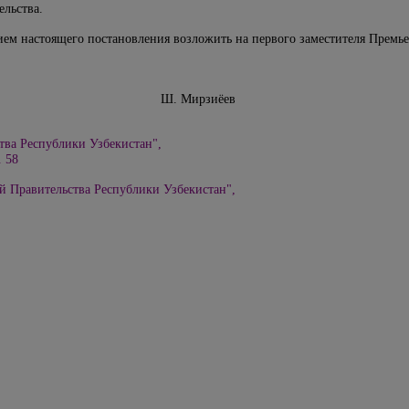
ельства.
ием настоящего постановления возложить на первого заместителя Премь
збекистан Ш. Мирзиёев
тва Республики Узбекистан",
. 58
й Правительства Республики Узбекистан",