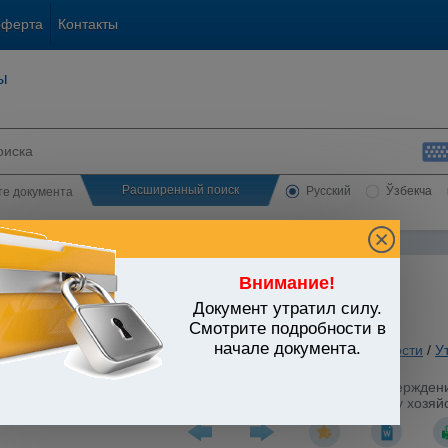
оферта
Контакты
ы
Расширенный поиск
Русский
Ўзбекча
сте документа
Внимание!
Документ утратил силу.
ЬСТВО УЗБЕКИСТАНА
Смотрите подробности в
начале документа.
 вопросы хозяйственной и предпринимательской деятельности
/
У
ринимательства
/
стров Республики Узбекистан от 27.01.2014 г. N 17 "Об утвержде
лужбы заключения об отсутствии налоговой задолженности у хозяй