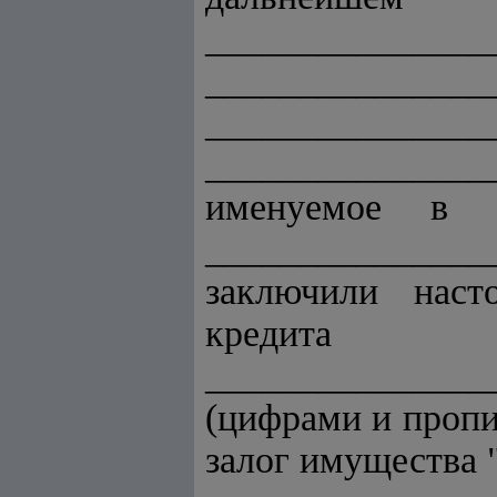
_____________
______________
____________
______________
именуемое в д
______________
заключили наст
кре
_______________
(цифрами и пропи
залог имущества 