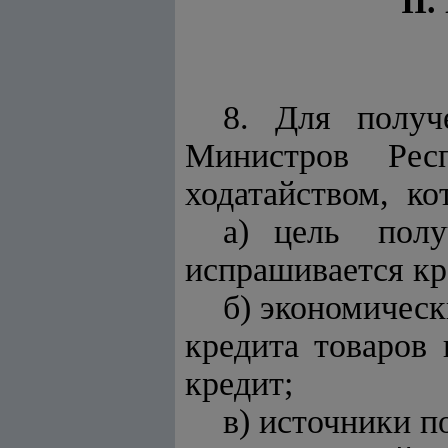
II
8. Для получ
Министров Р
ходатайством, к
а) цель пол
испрашивается кр
б) экономичес
кредита товаров 
кредит;
в) источники п