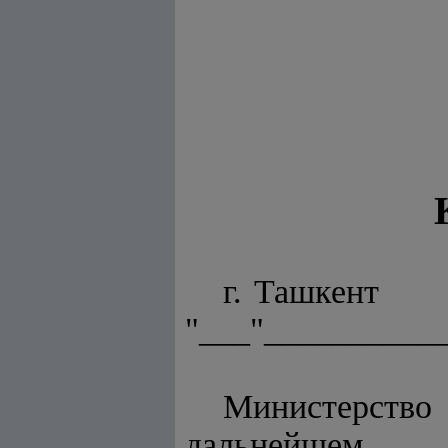
г.
"___"___________ 
Министерство
дальней