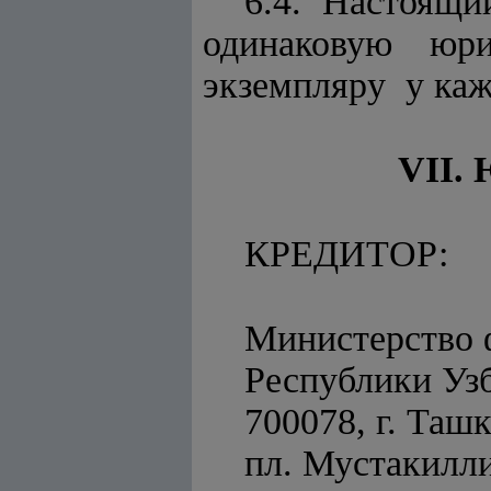
6.4. Настоящи
одинаковую юр
экземпляру у каж
VII
КРЕД
Министерство 
Республики Уз
700078, г. Ташк
пл. Мустакилли