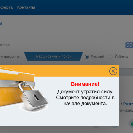
оферта
Контакты
ы
Расширенный поиск
Русский
Ўзбекча
сте документа
Внимание!
Документ утратил силу.
ЬСТВО УЗБЕКИСТАНА
Смотрите подробности в
начале документа.
анское и семейное законодательство
/
Утратившие силу акты
/
Разг
стров Республики Узбекистан от 15.06.1995 г. N 221 "Об органи
общества открытого типа"