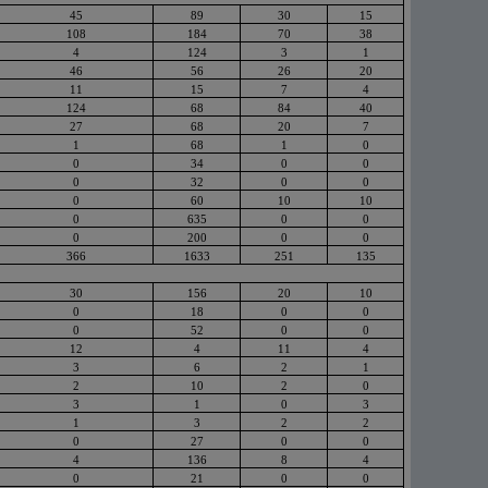
45
89
30
15
108
184
70
38
4
124
3
1
46
56
26
20
11
15
7
4
124
68
84
40
27
68
20
7
1
68
1
0
0
34
0
0
0
32
0
0
0
60
10
10
0
635
0
0
0
200
0
0
366
1633
251
135
30
156
20
10
0
18
0
0
0
52
0
0
12
4
11
4
3
6
2
1
2
10
2
0
3
1
0
3
1
3
2
2
0
27
0
0
4
136
8
4
0
21
0
0