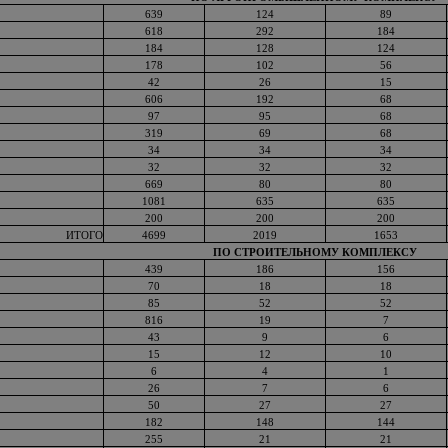
639
124
89
618
292
184
184
128
124
178
102
56
42
26
15
606
192
68
97
95
68
319
69
68
34
34
34
32
32
32
669
80
80
1081
635
635
200
200
200
ИТОГО
4699
2019
1653
ПО СТРОИТЕЛЬНОМУ КОМПЛЕКСУ
439
186
156
70
18
18
85
52
52
816
19
7
43
9
6
15
12
10
6
4
1
26
7
6
50
27
27
182
148
144
255
21
21