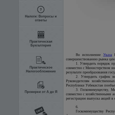
Налоги: Вопросы и
ответы
Практическая
Бухгалтерия
Во исполнение
Указа
П
совершенствованию рынка цен
1. Утвердить порядок п
Практическое
совместно с Министерством юс
Налогообложение
результате преобразования гос
2. Утвердить график в
Руководителям хозяйственны
Республики Узбекистан пообъе
3. Госкомимуществу, М
Проверки от А до Я
совместно с хозяйственными а
регистрацию выпуска акций в 
6.
Госкомимуществу Респу