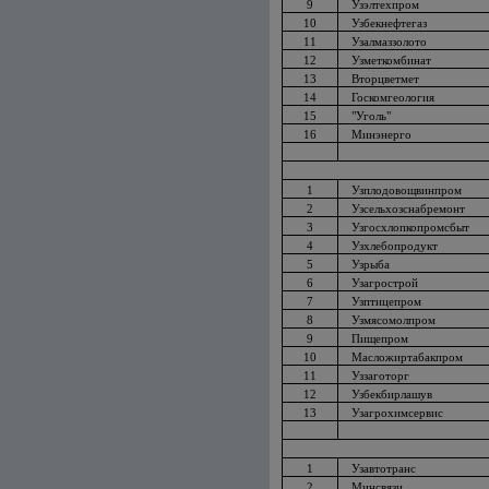
9
Узэлтехпром
10
Узбекнефтегаз
11
Узалмаззолото
12
Узметкомбинат
13
Вторцветмет
14
Госкомгеология
15
"Уголь"
16
Минэнерго
1
Узплодовощвинпром
2
Узсельхозснабремонт
3
Узгосхлопкопромсбыт
4
Узхлебопродукт
5
Узрыба
6
Узагрострой
7
Узптицепром
8
Узмясомолпром
9
Пищепром
10
Масложиртабакпром
11
Уззаготорг
12
Узбекбирлашув
13
Узагрохимсервис
1
Узавтотранс
2
Минсвязи