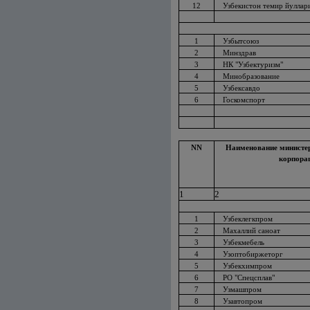
12
Узбекистон темир йуллар
1
Узбытсоюз
2
Минздрав
3
НК "Узбектуризм"
4
Минобразование
5
Узбексавдо
6
Госкомспорт
NN
Наименование министер
корпора
1
2
1
Узбеклегкпром
2
Махаллий саноат
3
Узбекмебель
4
Узоптобиржеторг
5
Узбекхимпром
6
РО "Спецсплав"
7
Узмашпром
8
Узавтопром