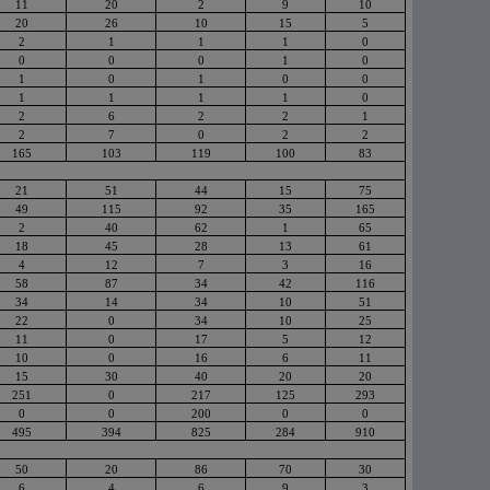
11
20
2
9
10
20
26
10
15
5
2
1
1
1
0
0
0
0
1
0
1
0
1
0
0
1
1
1
1
0
2
6
2
2
1
2
7
0
2
2
165
103
119
100
83
21
51
44
15
75
49
115
92
35
165
2
40
62
1
65
18
45
28
13
61
4
12
7
3
16
58
87
34
42
116
34
14
34
10
51
22
0
34
10
25
11
0
17
5
12
10
0
16
6
11
15
30
40
20
20
251
0
217
125
293
0
0
200
0
0
495
394
825
284
910
50
20
86
70
30
6
4
6
9
3