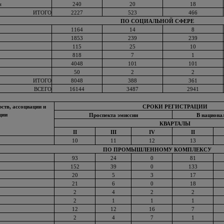
и
240
20
18
ИТОГО
2227
523
466
ПО СОЦИАЛЬНОЙ СФЕРЕ
1164
14
8
1853
239
239
115
25
10
818
7
1
4048
101
101
50
2
2
ИТОГО
8048
388
361
ВСЕГО
16144
3487
2941
ств, ассоциации и
СРОКИ РЕГИСТРАЦИИ
ции
Проспекта эмиссии
В национа
КВАРТАЛЫ
II
III
IV
II
10
11
12
13
ПО ПРОМЫШЛЕННОМУ КОМПЛЕКСУ
93
24
0
81
152
39
0
133
20
5
3
17
21
6
0
18
2
4
2
2
2
1
1
1
12
12
16
7
2
4
7
1