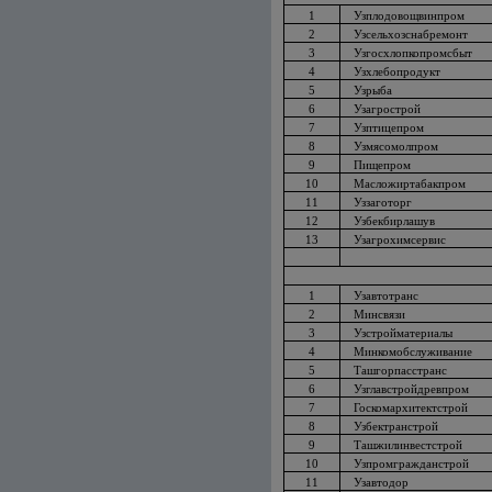
1
Узплодовощвинпром
2
Узсельхозснабремонт
3
Узгосхлопкопромсбыт
4
Узхлебопродукт
5
Узрыба
6
Узагрострой
7
Узптицепром
8
Узмясомолпром
9
Пищепром
10
Масложиртабакпром
11
Уззаготорг
12
Узбекбирлашув
13
Узагрохимсервис
1
Узавтотранс
2
Минсвязи
3
Узстройматериалы
4
Минкомобслуживание
5
Ташгорпасстранс
6
Узглавстройдревпром
7
Госкомархитектстрой
8
Узбектранстрой
9
Ташжилинвестстрой
10
Узпромгражданстрой
11
Узавтодор