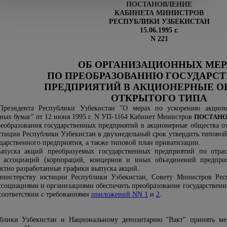
ПОСТАНОВЛЕНИЕ
КАБИНЕТА МИНИСТРОВ
РЕСПУБЛИКИ УЗБЕКИСТАН
15.06.1995 г.
N 221
ОБ ОРГАНИЗАЦИОННЫХ МЕР
ПО ПРЕОБРАЗОВАНИЮ ГОСУДАРС
ПРЕДПРИЯТИЙ В АКЦИОНЕРНЫЕ О
ОТКРЫТОГО ТИПА
резидента Республики Узбекистан "О мерах по ускорению акциони
ных бумаг" от 12 июня 1995 г. N УП-1164 Кабинет Министров
ПОСТАНО
реобразования государственных предприятий в акционерные общества о
тиции Республики Узбекистан в двухнедельный срок утвердить типовой 
ударственного предприятия, а также типовой план приватизации.
ыпуска акций преобразуемых государственных предприятий по отр
х ассоциаций (корпораций, концернов и иных объединений предпри
ктно разработанные графики выпуска акций.
инистерству юстиции Республики Узбекистан, Совету Министров Респ
ссоциациями и организациями обеспечить преобразование государствен
соответствии с требованиями
приложений NN 1
и
2
.
блики Узбекистан и Национальному депозитарию "Вакт" принять мер