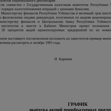
пунктов Национального депозитария.
сов совместно с Государственным налоговым комитетом Республики У
й порядок налогообложения операций с ценными бумагами.
и Министерству финансов Республики Узбекистан в месячный срок внест
 физическими лицами дивидендов, полученных по акциям акционерных
инистерству финансов и Центральному банку Республики Узбекист
 институтов и внести в Кабинет Министров проект положения 
 30 процентов акций приватизируемых предприятий по их номин
ением настоящего постановления возложить на заместителя премьер-мини
ления рассмотреть в октябре 1995 года.
И. Каримов
ГРАФИК
выпуска акций преобразуемых пред