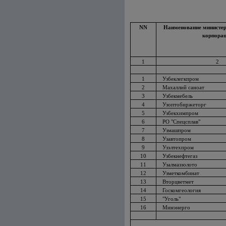
NN
Наименование министерс
корпора
1
2
1
Узбеклегкпром
2
Махаллий саноат
3
Узбекмебель
4
Узоптобиржеторг
5
Узбекхимпром
6
РО "Спецсплав"
7
Узмашпром
8
Узавтопром
9
Узэлтехпром
10
Узбекнефтегаз
11
Узалмаззолото
12
Узметкомбинат
13
Вторцветмет
14
Госкомгеология
15
"Уголь"
16
Минэнерго