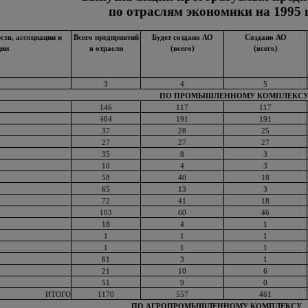
по отраслям экономики на 1995 
тв, ассоциации и
Всего предприятий
Будет создано АО
Создано АО
ции
в отрасли
(всего)
(всего)
3
4
5
ПО ПРОМЫШЛЕННОМУ КОМПЛЕКС
146
117
117
464
191
191
37
28
25
27
27
27
35
8
3
10
4
3
58
40
18
65
13
3
72
41
18
103
60
46
18
4
1
1
1
1
1
1
1
61
3
1
21
10
6
51
9
0
ИТОГО
1170
557
461
ПО АГРОПРОМЫШЛЕННОМУ КОМПЛЕКСУ