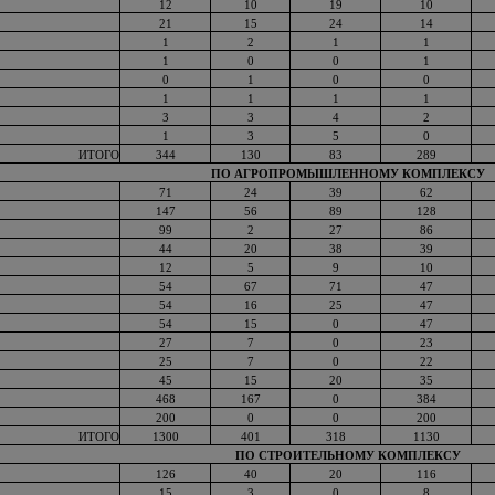
12
10
19
10
21
15
24
14
1
2
1
1
1
0
0
1
0
1
0
0
1
1
1
1
3
3
4
2
1
3
5
0
ИТОГО
344
130
83
289
ПО АГРОПРОМЫШЛЕННОМУ КОМПЛЕКСУ
71
24
39
62
147
56
89
128
99
2
27
86
44
20
38
39
12
5
9
10
54
67
71
47
54
16
25
47
54
15
0
47
27
7
0
23
25
7
0
22
45
15
20
35
468
167
0
384
200
0
0
200
ИТОГО
1300
401
318
1130
ПО СТРОИТЕЛЬНОМУ КОМПЛЕКСУ
126
40
20
116
15
3
0
8