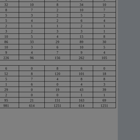
32
10
8
34
10
8
7
2
10
7
5
3
2
5
2
5
4
2
6
4
2
1
1
2
1
3
2
3
3
1
10
5
4
15
8
86
33
29
89
30
10
3
6
10
5
9
4
7
9
4
226
96
156
262
105
6
0
8
6
0
52
8
120
101
18
5
7
4
8
8
1
6
0
4
3
29
0
19
43
39
2
0
0
1
1
95
21
151
163
69
981
614
1251
614
1251