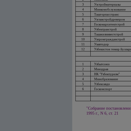
3
Узстройматериалы
4
Минкомобслуживание
5
Ташгорпасстранс
6
Узглавстройдревпром
7
Госкомархитектстрой
8
Узбектранстрой
9
Ташжилинвестстрой
10
Узпромгражданстрой
11
Узавтодор
12
Узбекистон темир йуллар
1
Узбытсоюз
2
Минздрав
3
НК "Узбектуризм"
4
Минобразование
5
Узбексавдо
6
Госкомспорт
"Собрание постановлени
1995 г., N 6, ст. 21