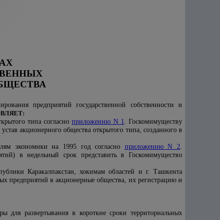
АХ
ТВЕННЫХ
БЩЕСТВА
рования предприятий государственной собственности и
ВЛЯЕТ:
ткрытого типа согласно
приложению N 1
. Госкомимуществу
устав акционерного общества открытого типа, созданного в
аслям экономики на 1995 год согласно
приложению N 2
.
ятий) в недельный срок представить в Госкомимущество
ублики Каракалпакстан, хокимам областей и г. Ташкента
ных предприятий в акционерные общества, их регистрацию и
ы для развертывания в короткие сроки территориальных