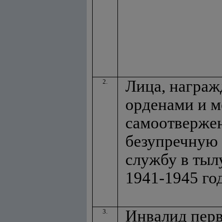
Лица, награ
2.
орденами и м
самоотверже
безупречную
службу в тыл
1941-1945 го
Инвалид перв
3.