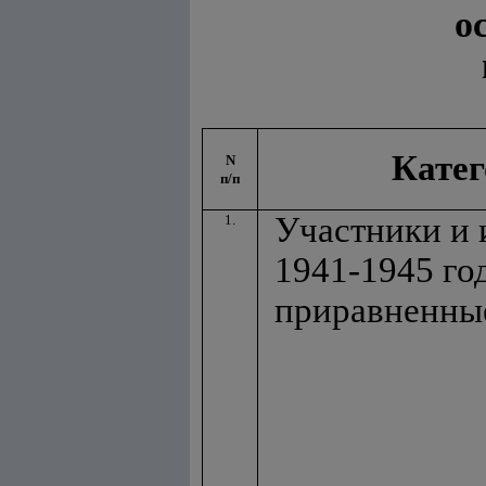
о
Катег
N
п/п
Участники и
1.
1941-1945 го
приравненные