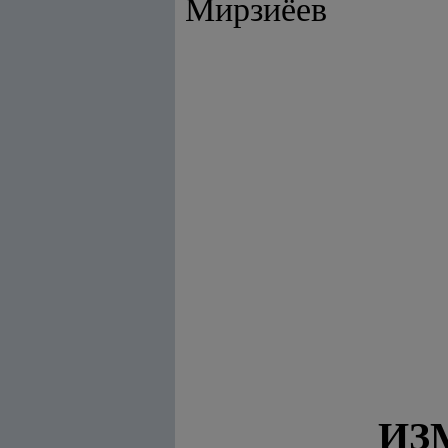
Мирзиёев
ИЗ