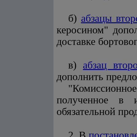
б)
абзацы втор
керосином" допо
доставке бортовог
в)
абзац втор
дополнить предл
"Комиссионное 
полученное в и
обязательной про
2. В
постановл