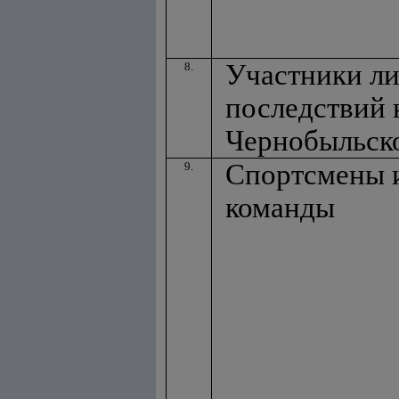
Участники л
8.
последствий 
Чернобыльск
Спортсмены 
9.
команды