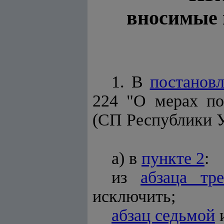
вносимые 
1. В
постанов
224 "О мерах по
(СП Республики Узб
а) в
пункте 2
:
из
абзаца тре
исключить;
абзац седьмой
и