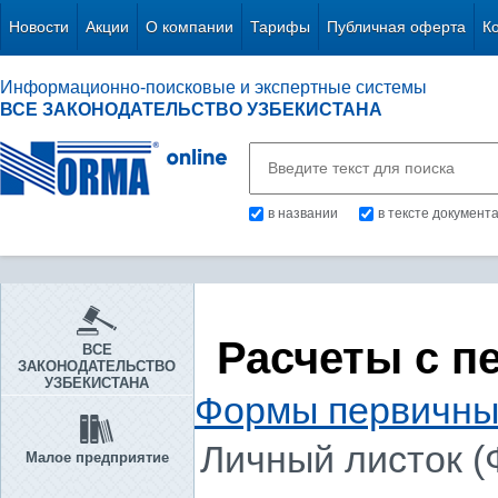
Новости
Акции
О компании
Тарифы
Публичная оферта
К
Информационно-поисковые и экспертные системы
ВСЕ ЗАКОНОДАТЕЛЬСТВО УЗБЕКИСТАНА
в названии
в тексте документ
Расчеты с п
ВСЕ
ЗАКОНОДАТЕЛЬСТВО
УЗБЕКИСТАНА
Формы первичны
Личный листок (
Малое предприятие