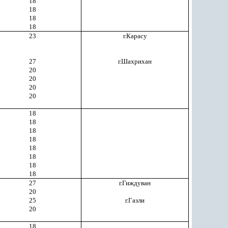
18
18
18
18
23
г.Карасу
27
г.Шахрихан
20
20
20
20
18
18
18
18
18
18
18
18
27
г.Гиждуван
20
25
г.Газли
20
18