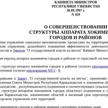
КАБИНЕТА МИНИСТРОВ
РЕСПУБЛИКИ УЗБЕКИСТАН
30.09.1997 г.
N 459
О СОВЕРШЕНСТВОВАНИИ
СТРУКТУРЫ АППАРАТА ХОКИМ
ГОРОДОВ И РАЙОНОВ
ания управления социально-экономическими процессами на территори
анам управления, дальнейшего повышения эффективности деятельнос
кистан и
Законом
"О государственной власти на местах" Кабинет Минис
ым переход аппарата хокимиятов городов и районов от отраслевой сист
 структуру аппарата хокимиятов городов и районов согласно
приложен
ботников согласно
приложениям NN 5
-
8
.
оправками к
Закону
"О государственной власти на местах", принятыми
ложения Совета Министров Республики Каракалпакстан и хокимиятов об
калпакстан - республиканского) подчинения и соответствующих сельских
 структуры аппаратов хокимиятов городов областного подчинения и с
и Каракалпакстан, хокимиятами областей в месячный срок пересмотр
органов управления этих территорий.
т хокимиятов городов и районов решение следующих основных задач: