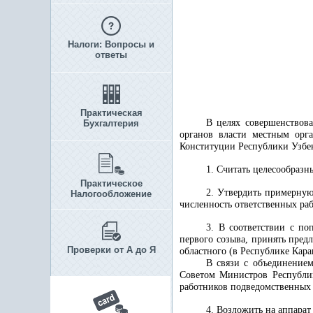
Налоги: Вопросы и
ответы
Практическая
В целях совершенствов
Бухгалтерия
органов власти местным орг
Конституции Республики Узбе
1. Считать целесообразн
Практическое
2. Утвердить примерную
Налогообложение
численность ответственных ра
3. В соответствии с п
первого созыва, принять пред
Проверки от А до Я
областного (в Республике Кара
В связи с объединением
Советом Министров Республик
работников подведомственных 
4. Возложить на аппара