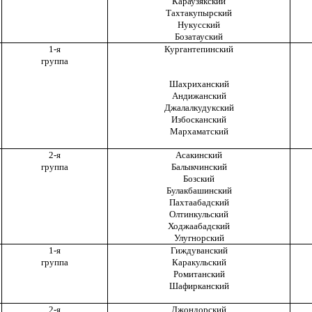
Караузякский
Тахтакупырский
Нукусский
Бозатауский
1-я
Кургантепинский
группа
Шахриханский
Андижанский
Джалалкудукский
Избосканский
Мархаматский
2-я
Асакинский
группа
Балыкчинский
Бозский
Булакбашинский
Пахтаабадский
Олтинкульский
Ходжаабадский
Улугнорский
1-я
Гиждуванский
группа
Каракульский
Ромитанский
Шафирканский
2-я
Джондорский