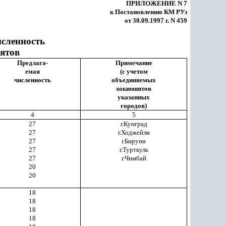
ПРИЛОЖЕНИЕ N 7
к Постановлению КМ РУз
от 30.09.1997 г. N 459
исленность
ятов
Предлага-
Примечание
емая
(с учетом
численность
объединяемых
хокимиятов
указанных
городов)
4
5
27
г.Кунград
27
г.Ходжейли
27
г.Бируни
27
г.Турткуль
27
г.Чимбай
20
20
18
18
18
18