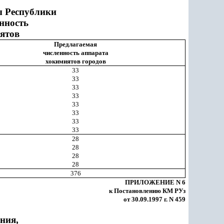
ы Республики
нность
ятов
Предлагаемая
численность аппарата
хокимиятов городов
33
33
33
33
33
33
33
33
28
28
28
28
376
ПРИЛОЖЕНИЕ N 6
к Постановлению КМ РУз
от 30.09.1997 г. N 459
ния,