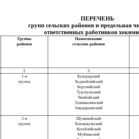
ПЕРЕЧЕНЬ
групп сельских районов и предельная ч
ответственных работников хокими
Группы
Наименование
районов
сельских
районов
2
3
1-я
Кунградский
группа
Ходжейлийский
Берунийский
Турткульский
Чимбайский
Элликкалинский
Амударьинский
2-я
Шуманайский
группа
Канлыкульский
Кегейлийский
Муйнакский