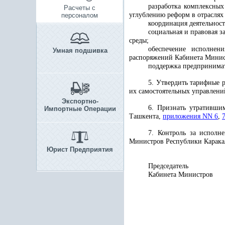
разработка комплексных
Расчеты с
углублению реформ в отраслях
персоналом
координация деятельност
социальная и правовая 
среды;
обеспечение исполнен
Умная подшивка
распоряжений Кабинета Минист
поддержка предпринимат
5. Утвердить тарифные 
их самостоятельных управлени
Экспортно-
6. Признать утративш
Импортные Операции
Ташкента,
приложения
NN 6
,
7. Контроль за исполн
Министров Республики Каракал
Юрист Предприятия
Председатель
Кабинета Министров