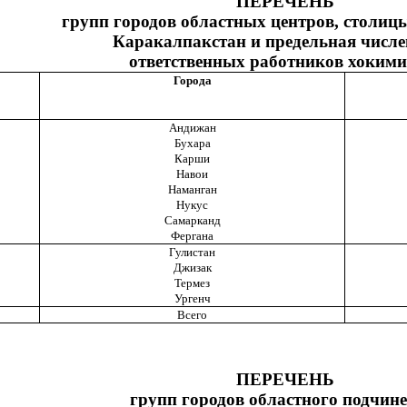
ПЕРЕЧЕНЬ
групп городов областных центров,
столиц
Каракалпакстан и предельная числе
ответственных
работников хокими
Города
Андижан
Бухара
Карши
Навои
Наманган
Нукус
Самарканд
Фергана
Гулистан
Джизак
Термез
Ургенч
Всего
ПЕРЕЧЕНЬ
групп городов областного подчине