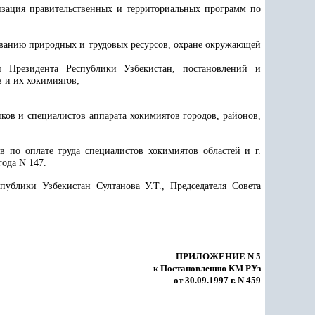
изация правительственных и территориальных программ по
ованию природных и трудовых ресурсов, охране окружающей
й Президента Республики Узбекистан, постановлений и
 и их хокимиятов;
ков и специалистов аппарата хокимиятов городов, районов,
 по оплате труда специалистов хокимиятов областей и г.
года N 147.
публики Узбекистан Султанова У.Т., Председателя Совета
ПРИЛОЖЕНИЕ N 5
к Постановлению КМ РУз
от 30.09.1997 г. N 459