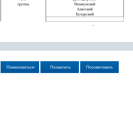
группа
Пешкунский
Алатский
Бухарский
...