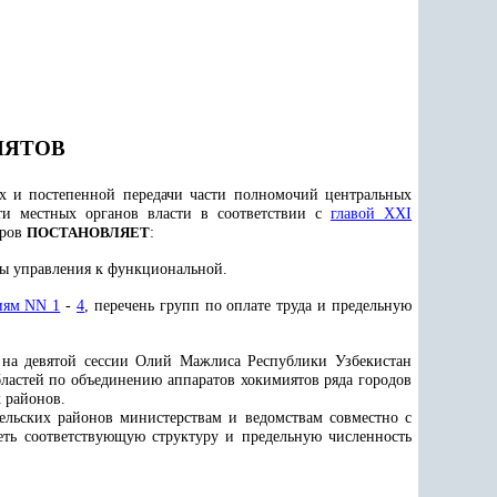
ИЯТОВ
ях и постепенной передачи части полномочий центральных
ти местных органов власти в соответствии с
главой XXI
тров
ПОСТАНОВЛЯЕТ
:
емы управления к функциональной.
иям NN 1
-
4
, перечень групп по оплате труда и предельную
 на девятой сессии Олий Мажлиса Республики Узбекистан
ластей по объединению аппаратов хокимиятов ряда городов
 районов.
ельских районов министерствам и ведомствам совместно с
еть соответствующую структуру и предельную численность