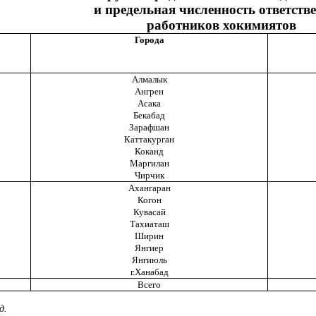
и предельная численность ответств
работников хокимиятов
Города
Алмалык
Ангрен
Асака
Бекабад
Зарафшан
Каттакурган
Коканд
Маргилан
Чирчик
Ахангаран
Когон
Кувасай
Тахиаташ
Ширин
Янгиер
Янгиюль
г.Ханабад
Всего
д
.