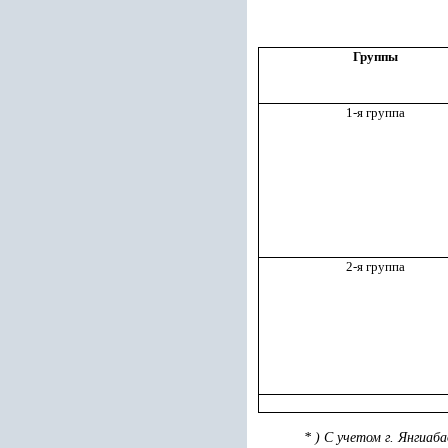
Группы
1-я группа
2-я группа
*
)
С учетом г.
Янгиаба