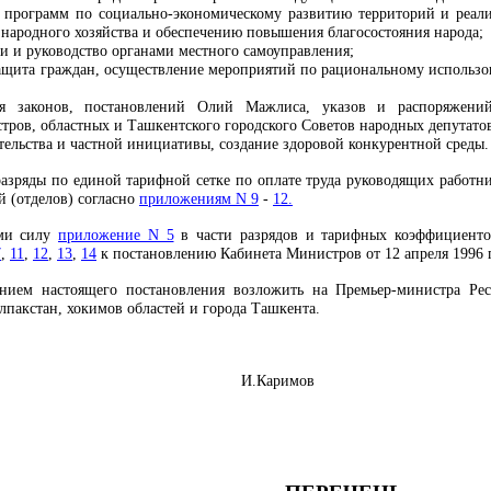
 программ по социально-экономическому развитию территорий и реал
 народного хозяйства и обеспечению повышения благосостояния народа;
и и руководство органами местного самоуправления;
защита граждан, осуществление мероприятий по рациональному использ
ия законов, постановлений Олий Мажлиса, указов и распоряжени
ров, областных и Ташкентского городского Советов народных депутатов
ельства и частной инициативы, создание здоровой конкурентной среды.
разряды по единой тарифной сетке по оплате труда руководящих работни
й (отделов) согласно
приложениям N 9
-
12.
ими силу
приложени
е
N 5
в части разрядов и тарифных коэффициентов
7
,
11
,
12
,
13
,
14
к постановлению Кабинета Министров от 12 апреля 1996 
ением настоящего
п
остановления возложить на Премьер-министра Рес
пакстан, хокимов областей и города Ташкента.
И.Каримов