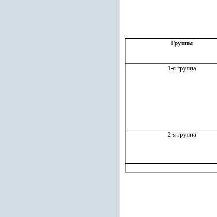
Группы
1-я группа
2-я группа