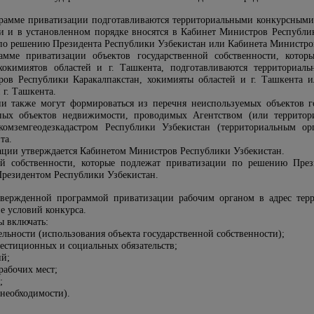
рамме приватизации подготавливаются территориальными конкурсными
и и в установленном порядке вносятся в Кабинет Министров Республик
по решению Президента Республики Узбекистан или Кабинета Министро
амме приватизации объектов государственной собственности, кото
хокимиятов областей и г. Ташкента, подготавливаются территориаль
ов Республики Каракалпакстан, хокимияты областей и г. Ташкента
и
 г.
Ташкента.
 также могут формироваться из перечня неиспользуемых объектов го
нных объектов недвижимости, проводимых Агентством (или террито
комземгеодезкадастром Республики Узбекистан (территориальным ор
та.
ации утверждается Кабинетом Министров Республики Узбекистан.
ой собственности, которые подлежат приватизации по решению През
Президентом Республики Узбекистан.
утвержденной программой приватизации рабочим органом в адрес тер
е условий конкурса.
ы включать:
льности (использования объекта государственной собственности);
стиционных и социальных обязательств;
ий;
рабочих мест;
;
 необходимости).