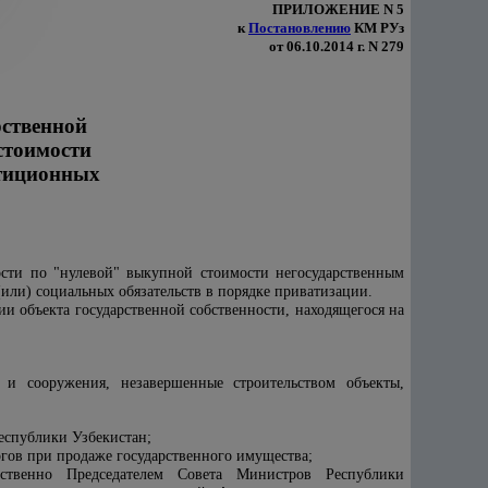
ПРИЛОЖЕНИЕ N 5
к
Постановлению
КМ РУз
от 06.10.2014 г. N 279
рственной
стоимости
стиционных
ости по "нулевой" выкупной стоимости негосударственным
ли) социальных обязательств в порядке приватизации.
и объекта государственной собственности, находящегося на
и сооружения, незавершенные строительством объекты,
еспублики Узбекистан;
ргов при продаже государственного имущества;
тственно Председателем Совета Министров Республики