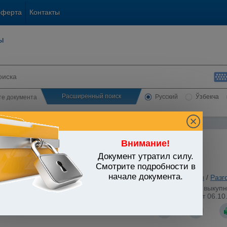
оферта
Контакты
ы
Расширенный поиск
Русский
Ўзбекча
сте документа
Внимание!
Документ утратил силу.
ЬСТВО УЗБЕКИСТАНА
Смотрите подробности в
начале документа.
анское и семейное законодательство
/
Утратившие силу акты
/
Разг
ции объектов государственной собственности по "нулевой" выкуп
 обязательств (Приложение N 5 к Постановлению КМ РУз от 06.10.2