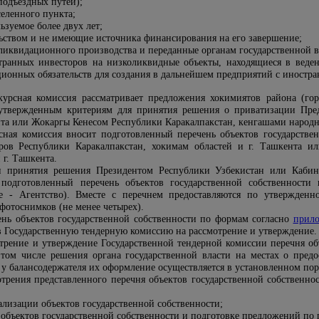
подъездных путей);
еленного пункта;
зуемое более двух лет;
ьством и не имеющие источника финансирования на его завершение;
ликвидационного производства и переданные органам государственной вл
транных инвесторов на низколиквидные объекты, находящиеся в веден
ионных обязательств для создания в дальнейшем предприятий с иностр
курсная комиссия рассматривает предложения хокимиятов района (гор
 утвержденным критериям для принятия решения о приватизации Пред
нта или Жокаргы Кенесом Республики Каракалпакстан, кенгашами народны
сная комиссия вносит подготовленный перечень объектов государстве
ров Республики Каракалпакстан, хокимам областей и г. Ташкента и
 г. Ташкента.
и принятия решения Президентом Республики Узбекистан или Кабин
 подготовленный перечень объектов государственной собственности
е - Агентство). Вместе с перечнем предоставляются по утвержденн
фотоснимков (не менее четырех).
ень объектов государственной собственности по формам согласно
прил
 Государственную тендерную комиссию на рассмотрение и утверждение.
трение и утверждение Государственной тендерной комиссии перечня объ
 том числе решения органа государственной власти на местах о предо
 у балансодержателя их оформление осуществляется в установленном по
мотрения представленного перечня объектов государственной собственно
ализации объектов государственной собственности;
 объектов государственной собственности и подготовке предложений по