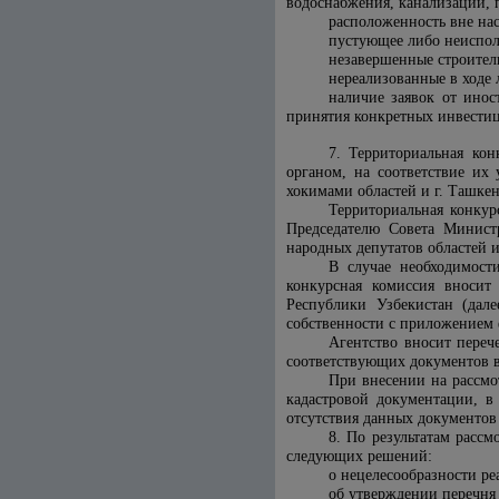
водоснабжения, канализации, 
расположенность вне нас
пустующее либо неисполь
незавершенные строител
нереализованные в ходе 
наличие заявок от инос
принятия конкретных инвестиц
7. Территориальная кон
органом, на соответствие их
хокимами областей и г. Ташке
Территориальная конкур
Председателю Совета Минист
народных депутатов областей и
В случае необходимост
конкурсная комиссия вносит
Республики Узбекистан (дале
собственности с приложением 
Агентство вносит переч
соответствующих документов в
При внесении на рассмо
кадастровой документации, в
отсутствия данных документов
8. По результатам расс
следующих решений:
о нецелесообразности ре
об утверждении перечня