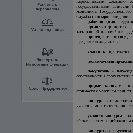
Каракалпакстан, хокимами 
Расчеты с
государственными активами 
персоналом
экономики, Государственного
Службы санитарно-эпидемиолог
рабочий орган
- террит
организатор торгов
- п
Умная подшивка
электронной торговой площадк
претендент
- негосудар
предложенных условиях;
участник
- претендент и
Экспортно-
полномочный представ
Импортные Операции
покупатель
- негосуда
собственности в соответствии 
предмет конкурса
- пра
Юрист Предприятия
стоимости с условием приняти
конкурс
- форма торгов
участниками в соответствии с
условия конкурса
- опр
обязательствам и требованиям 
конкурсная документа