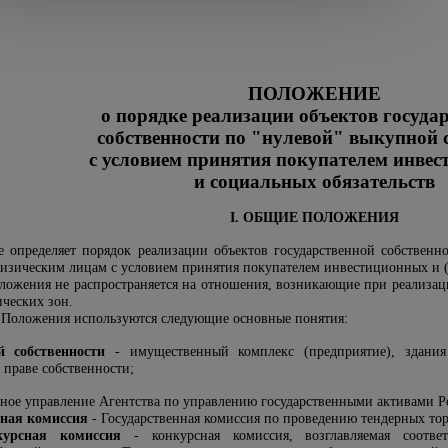
ПОЛОЖЕНИЕ
о порядке реализации объектов госуда
собственности по "нулевой" выкупной 
с условием принятия покупателем инве
и социальных обязательств
I. ОБЩИЕ ПОЛОЖЕНИЯ
 определяет порядок реализации объектов государственной собственн
изическим лицам с условием принятия покупателем инвестиционных и (и
ложения не распространяется на отношения, возникающие при реализаци
ических зон
.
о Положения используются следующие основные понятия:
й собственности
- имущественный комплекс (предприятие), здания 
 праве собственности;
ьное управление Агентства по управлению государственными активами Р
рная комиссия
- Государственная комиссия по проведению тендерных то
курсная комиссия
- конкурсная комиссия, возглавляемая соотве