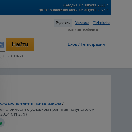
Сегодня: 07 августа 2026 г.
Дата обновления базы: 06 августа 2026 г.
Русский
Ўзбекча
O'zbekcha
язык интерфейса
Вход / Регистрация
Оба языка
осударствление и приватизация
/
ной стоимости с условием принятия покупателем
014 г. N 279)