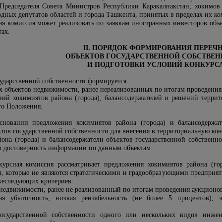
Председателя Совета Министров Республики Каракалпакстан, хокимов
одных депутатов областей и города Ташкента, принятых в пределах их к
ая комиссия может реализовать по заявкам иностранных инвесторов объ
тах
.
II. ПОРЯДОК ФОРМИРОВАНИЯ ПЕРЕЧ
ОБЪЕКТОВ ГОСУДАРСТВЕННОЙ СОБСТВЕ
И ПОДГОТОВКИ УСЛОВИЙ КОНКУРС
сударственной собственности формируется:
х объектов недвижимости, ранее нереализованных по итогам проведения
ий хокимиятов района (города), балансодержателей и решений терри
го Положения.
сновании предложения хокимиятов района (города) и балансодержат
тов государственной собственности для внесения в территориальную ко
она (города) и балансодержатели объектов государственной собственно
и достоверность информации по данным объектам.
курсная комиссия рассматривает предложения хокимиятов района (го
и, которые не являются стратегическими и градообразующими предприят
жеследующих критериев:
 недвижимости, ранее не реализованный по итогам проведения аукционо
кая убыточность, низкая рентабельность (не более 5 процентов), э
государственной собственности одного или нескольких видов инжен