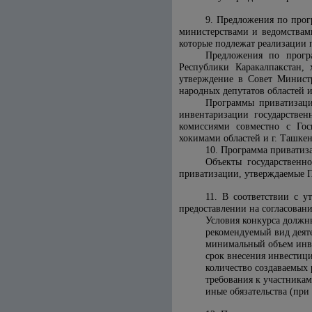
9. Предложения по прог
министерствами и ведомствам
которые подлежат реализации 
Предложения по прогр
Республики Каракалпакстан, 
утверждение в Совет Министр
народных депутатов областей и
Программы приватизации
инвентаризации государстве
комиссиями совместно с Гос
хокимами областей и г. Ташкен
10. Программа приватиз
Объекты государственн
приватизации, утверждаемые 
11. В соответствии с 
предоставлении на согласовани
Условия конкурса должн
рекомендуемый вид деяте
минимальный объем инве
срок внесения инвестиц
количество создаваемых 
требования к участникам
иные обязательства (при