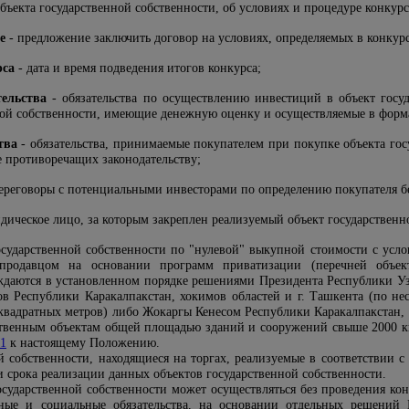
бъекта государственной собственности, об условиях и процедуре конкур
е
- предложение заключить договор на условиях, определяемых в конкур
рса
- дата и время подведения итогов конкурса;
тельства
- обязательства по осуществлению инвестиций в объект госу
ной собственности, имеющие денежную оценку и осуществляемые в форма
тва
- обязательства, принимаемые покупателем при покупке объекта го
е противоречащих законодательству;
ереговоры с потенциальными инвесторами по определению покупателя бе
дическое лицо, за которым закреплен реализуемый объект государственн
государственной собственности по "нулевой" выкупной стоимости с ус
я продавцом на основании программ приватизации (перечней объект
рждаются в установленном порядке решениями Президента Республики У
ов Республики Каракалпакстан, хокимов областей и г. Ташкента (по н
квадратных метров) либо Жокаргы Кенесом Республики Каракалпакстан,
ственным объектам общей площадью зданий и сооружений свыше 2000 кв
1
к настоящему Положению.
й собственности, находящиеся на торгах, реализуемые в соответствии 
и срока реализации данных объектов государственной собственности.
осударственной собственности может осуществляться без проведения ко
ные и социальные обязательства, на основании отдельных решений 