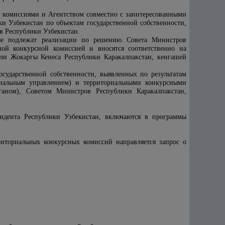
 комиссиями и Агентством совместно с заинтересованными
и Узбекистан по объектам государственной собственности,
в Республики Узбекистан.
рые подлежат реализации по решению Совета Министров
ной конкурсной комиссией и вносятся соответственно на
ли Жокаргы Кенеса Республики Каракалпакстан, кенгашей
сударственной собственности, выявленных по результатам
риальным управлением) и территориальными конкурсными
ганом), Советом Министров Республики Каракалпакстан,
идента Республики Узбекистан, включаются в программы
риториальных конкурсных комиссий направляется запрос о