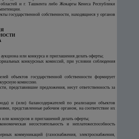
 областей и г. Ташкента либо Жокаргы Кенеса Республики
омпетенции.
екты государственной собственности, находящиеся у органов
НЯ
ННОСТИ
А
 аукциона или конкурса и приглашения делать оферты;
ториальных конкурсных комиссий, при условии соблюдения
елей объектов государственной собственности формирует
нкурсную комиссию.
сти, представившие предложения, несут ответственность за
рода) и (или) балансодержателей
по реализации объектов
иями, представленные рабочим органом, на соответствие их
в или конкурсов и приглашений делать оферты;
кономическая несостоятельность и неплатежеспособность
ерных коммуникаций (газоснабжения, электроснабжения,