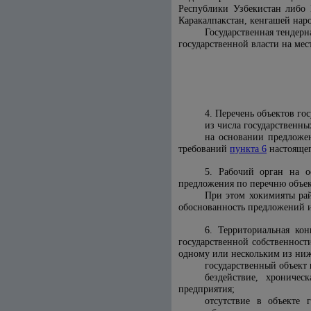
Республики Узбекистан либо 
Каракалпакстан, кенгашей нар
Государственная тендерн
государственной власти на мес
4. Перечень объектов го
из числа государственны
на основании предложен
требований
пункта 6
настояще
5. Рабочий орган на о
предложения по перечню объек
При этом хокимияты рай
обоснованность предложений 
6. Территориальная кон
государственной собственност
одному или нескольким из ни
государственный объект
бездействие, хроничес
предприятия;
отсутствие в объекте 