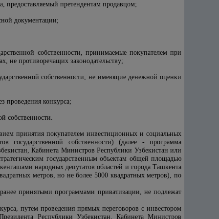
са, предоставляемый претендентам продавцом;
сной документации;
дарственной собственности, принимаемые покупателем при
х, не противоречащих законодательству;
сударственной собственности, не имеющие денежной оценки
з проведения конкурса;
ой собственности.
ловием принятия покупателем инвестиционных и социальных
ов государственной собственности) (далее - программа
збекистан, Кабинета Министров Республики Узбекистан или
естратегическим государственным объектам общей площадью
 кенгашами народных депутатов областей и города Ташкента
адратных метров, но не более 5000 квадратных метров), по
с ранее принятыми программами приватизации, не подлежат
нкурса, путем проведения прямых переговоров с инвестором
Президента Республики Узбекистан, Кабинета Министров