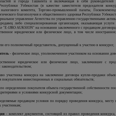
областей и города Ташкента и включающая в себя руководителей 
Республики Узбекистан (в качестве заместителя председателя конк
 налогового комитета, Торгово-промышленной палаты, Госкомземгеод
ического благополучия и общественного здоровья Республики Узбекист
ориальное управление Агентства по управлению государственными актив
родавец либо специализированная организация, оказывающая услуги
е "Е-IJRO AUKSION" на основании заключенного с продавцом договора
ственное юридическое или физическое лицо, в том числе иностранное,
ли его полномочный представитель, допущенный к участию в конкурсе;
итель
- физическое лицо, уполномоченное участником на основании дове
рственное юридическое или физическое лицо, заключившее с прод
с законодательством;
во участника конкурса на заключение договора купли-продажи объек
я покупателем инвестиционных и социальных обязательств;
 по определению покупателя объекта государственной собственности п
 критериями и условиями конкурсной документации;
еделяемые продавцом условия по порядку проведения конкурса, месту
к участникам;
ция
- комплект документов, состоящий из правил проведения конкурса