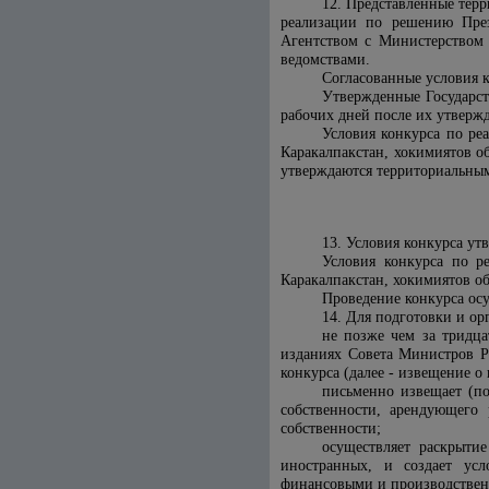
12. Представленные тер
реализации по решению През
Агентство
м
с Министерством 
ведомствами.
Согласованные условия 
Утвержденные Государст
рабочих дней после их утверж
Условия конкурса по ре
Каракалпакстан, хокимиятов о
утверждаются территориальны
13. Условия конкурса ут
Условия конкурса по р
Каракалпакстан, хокимиятов о
Проведение конкурса ос
14. Для подготовки и ор
не позже чем за тридца
изданиях Совета Министров Р
конкурса (далее - извещение о 
письменно извещает (по
собственности, арендующего 
собственности;
осуществляет раскрытие
иностранных, и создает усл
финансовыми и производствен