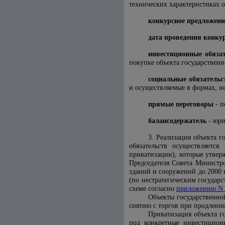
технических характеристиках о
конкурсное предложени
дата проведения конку
инвестиционные обяза
покупке объекта государствен
социальные обязательс
и осуществляемые в формах, н
прямые переговоры
- п
балансодержатель
- юри
3. Реализация объекта 
обязательств осуществляетс
приватизации), которые утве
Председателя Совета Министр
зданий и сооружений до 2000 
(по нестратегическим государ
схеме согласно
приложению N 
Объекты государственно
снятию с торгов при продлени
Приватизация объекта г
под конкретные инвестицион