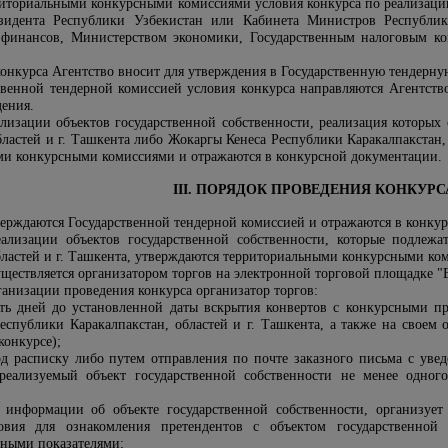
риториальными конкурсными комиссиями условия конкурса
по реализаци
идента Республики Узбекистан или Кабинета Министров Республик
финансов, Министерством экономики, Государственным налоговым ко
конкурса Агентство вносит для утверждения в Государственную тендерн
венной тендерной комиссией условия конкурса направляются Агентств
дения.
ализации объектов государственной собственности, реализация которы
бластей и г. Ташкента либо Жокаргы Кенеса Республики Каракалпакстан,
ми конкурсными комиссиями и отражаются в конкурсной документации
.
III. ПОРЯДОК ПРОВЕДЕНИЯ КОНКУРС
верждаются Государственной тендерной комиссией и отражаются в конку
еализации объектов государственной собственности, которые подле
бластей и г. Ташкента, утверждаются территориальными конкурсными ко
уществляется организатором торгов на электронной торговой площадке
ганизации проведения конкурса организатор торгов:
ть дней до установленной даты вскрытия конвертов с конкурсными п
еспублики Каракалпакстан, областей и г. Ташкента, а также на своем
конкурсе);
д расписку либо путем отправления по почте заказного письма с увед
реализуемый объект государственной собственности не менее одного
 информации об объекте государственной собственности, организует
овия для ознакомления претендентов с объектом государственной 
ными показателями;