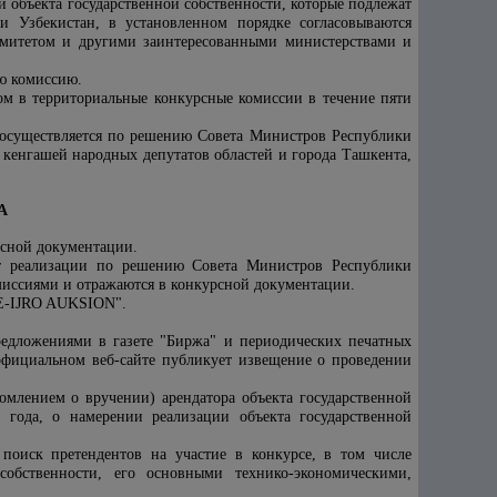
и объекта государственной собственности, которые подлежат
и Узбекистан
,
в установленном порядке согласовываются
митетом и другими заинтересованными министерствами и
ую комиссию.
о
м
в территориальные конкурсные комиссии в течение пяти
х осуществляется по решению Совета Министров Республики
 кенгашей народных депутатов областей и города Ташкента,
А
рсной документации.
жат реализации по решению Совета Министров Республики
миссиями и отражаются в конкурсной документации
.
 "E-IJRO AUKSION"
.
редложениями в газете "Биржа" и периодических печатных
 официальном веб-сайте публикует извещение о проведении
омлением о вручении) арендатора объекта государственной
 года, о намерении реализации объекта государственной
 поиск претендентов на участие в конкурсе, в том числе
собственности, его основными технико-экономическими,