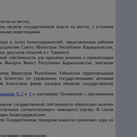
асти на местах;
ии органов государственной власти на местах, с условием
анными инвестициями.
ода) и (или) балансодержателей, представленные рабочим
седателем Совета Министров Республики Каракалпакстан,
х депутатов областей и г. Ташкента.
нной собственности для принятия решения о приватизации
ли Жокаргы Кенесу Республики Каракалпакстан, кенгашам
етом Министров Республики Узбекистан территориальная
 в Агентство по управлению государственными активами
ой Агентством форме паспорта объектов государственной
ожениям N 2
и
3
к настоящему Положению с приложением
ектов государственной собственности обязательно наличие
ставлении соответствующего земельного участка. В случае
рядке балансодержателем
.
сти Государственная тендерная комиссия принимает одно из
 программе приватизации.