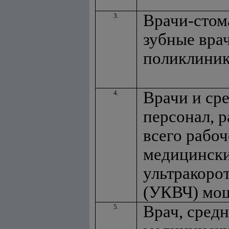
Врачи-стом
3.
зубные вра
поликлини
Врачи и ср
4.
персонал, 
всего рабоч
медицински
ультракоро
(УКВЧ) мощ
Врач, сред
5.