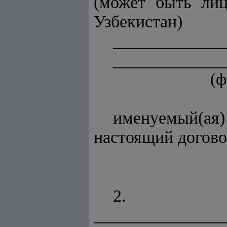
(может быть лиц
Узбекистан)
_____________
_____________
(ф
именуемый(а
настоящий догов
2.
_______________