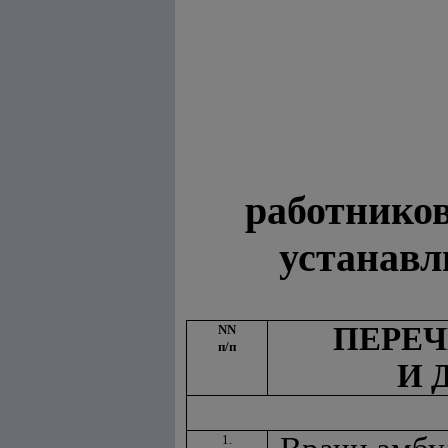
работников
устанавл
ПЕРЕЧ
NN
п/п
И 
1.