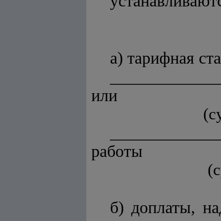
устанавливаютс
а) тарифная ст
_____________
или
(с
_____________
работы
(
б) доплаты, н