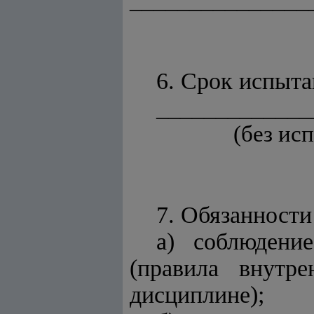
6. Срок испыт
_____________
(без ис
7. Обязанности
а) соблюдени
(правила внутр
дисциплине);