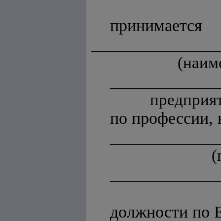
прини
_______________
(наим
_____________
предприяти
по профессии, 
_____________
(
_____________
должности по Е