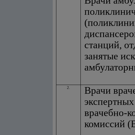
Врачи амбу
поликлини
(поликлини
диспансеро
станций, от
занятые ис
амбулатор
Врачи врач
2.
экспертных
врачебно-к
комиссий (