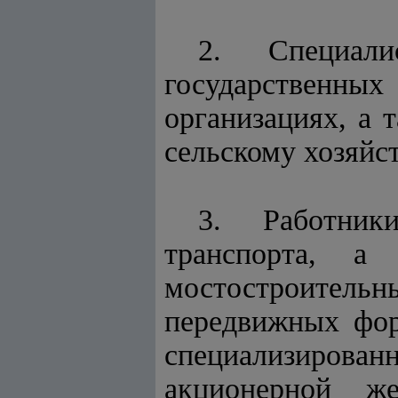
2. Специали
государственн
организациях, а 
сельскому хозяйс
3. Работник
транспорта, а
мостостроительн
передвижных фор
специализирова
акционерной же