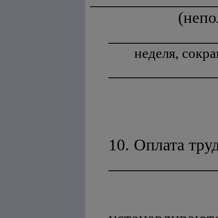
(непо
_____________
неделя, сокра
_____________
10. Оплата тру
_____________