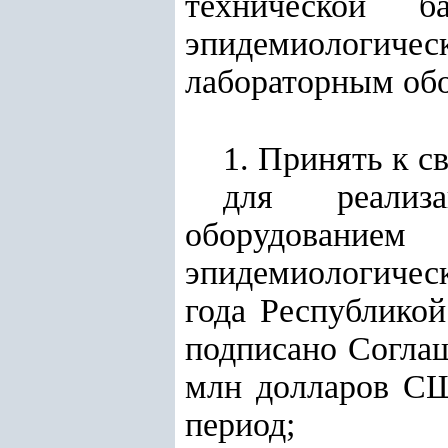
технической б
эпидемиологичес
лабораторным об
1. Принять к с
для реализ
оборудование
эпидемиологическ
года Республико
подписано Соглаш
млн долларов СШ
период;