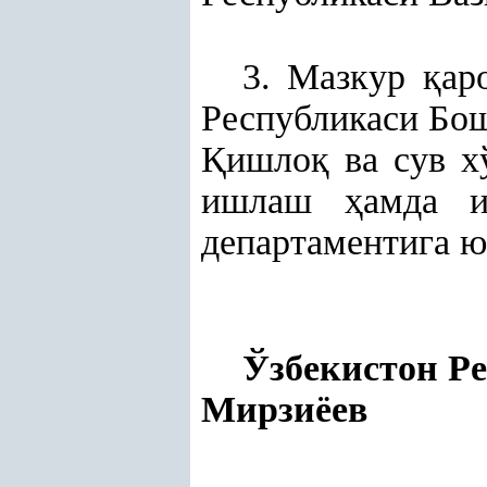
3. Мазкур
қ
ар
Республикаси Бо
Қ
ишло
қ
ва сув х
ишлаш
ҳ
амда и
департаментига ю
Ўзбекисто
Мирзиёев