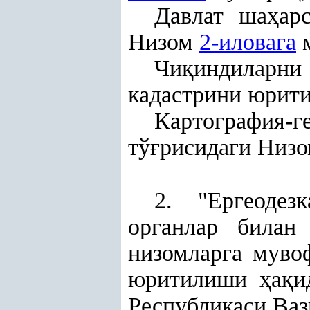
Давлат ша
ҳ
ар
Низом
2-иловага
Чи
қ
индиларн
кадастрини юрити
Картография-
тў
ғ
рисидаги Низ
2. "Ергеодез
органлар билан
низомларга муво
юритилиши
ҳ
а
қ
и
Республикаси Ва