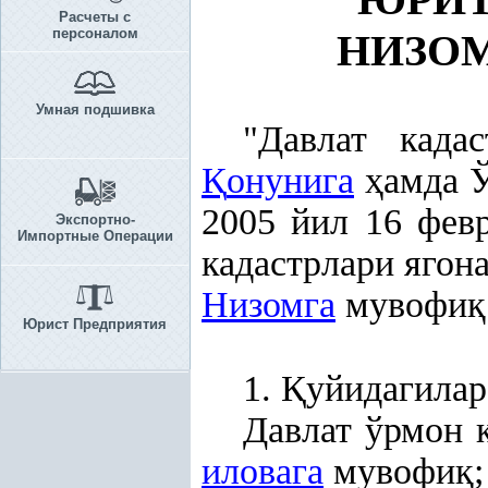
Расчеты с
персоналом
НИЗО
Умная подшивка
"Давлат када
Қ
онунига
ҳ
амда 
2005 йил 16 фев
Экспортно-
Импортные Операции
кадастрлари ягон
Низомга
мувофи
қ
Юрист Предприятия
1.
Қ
уйидагилар
Давлат ўрмон 
иловага
мувофи
қ
;