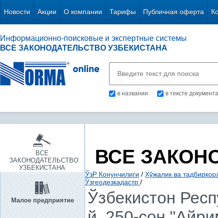
Новости
Акции
О компании
Тарифы
Публичная оферта
К
Информационно-поисковые и экспертные системы
ВСЕ ЗАКОНОДАТЕЛЬСТВО УЗБЕКИСТАНА
в названии
в тексте документ
ВСЕ ЗАКОН
ВСЕ
ЗАКОНОДАТЕЛЬСТВО
УЗБЕКИСТАНА
ЎзР Конунчилиги
/
Хўжалик ва тадбирко
Ўзгеодезкадастр
/
Ўзбекистон Респ
Малое предприятие
й. 250-сон "Айр