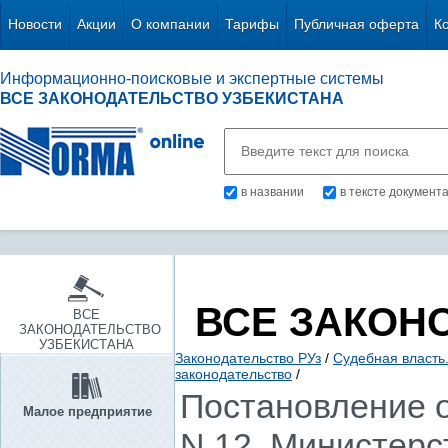
Новости
Акции
О компании
Тарифы
Публичная оферта
К
Информационно-поисковые и экспертные системы
ВСЕ ЗАКОНОДАТЕЛЬСТВО УЗБЕКИСТАНА
в названии
в тексте документ
ВСЕ ЗАКОН
ВСЕ
ЗАКОНОДАТЕЛЬСТВО
УЗБЕКИСТАНА
Законодательство РУз
/
Судебная власть
законодательство
/
Постановление о
Малое предприятие
N 12, Министерс