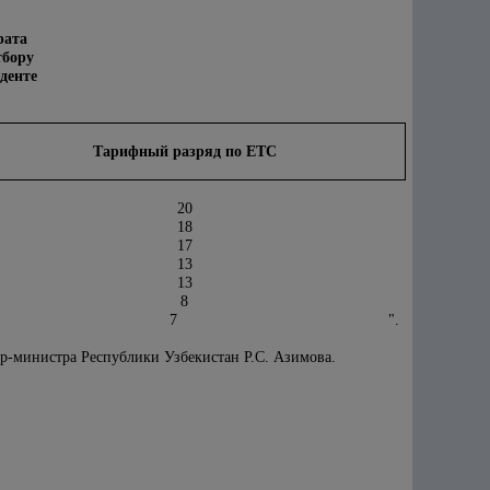
рата
бору
денте
Тарифный разряд по ЕТС
20
18
17
13
13
8
7
".
ер-министра Республики Узбекистан Р.С. Азимова.