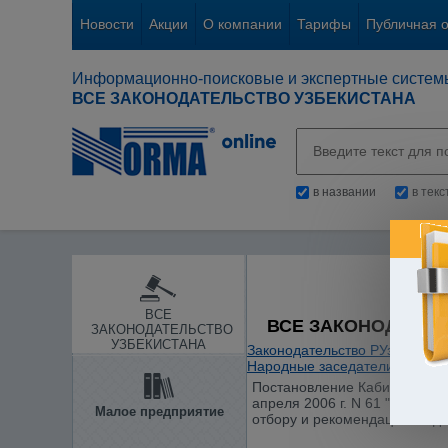
Новости
Акции
О компании
Тарифы
Публичная 
Информационно-поисковые и экспертные систем
ВСЕ ЗАКОНОДАТЕЛЬСТВО УЗБЕКИСТАНА
в названии
в тек
ВСЕ
ВСЕ ЗАКОНОДАТЕЛ
ЗАКОНОДАТЕЛЬСТВО
УЗБЕКИСТАНА
Законодательство РУз
/
Судеб
Народные заседатели
/
Постановление Кабинета Мини
апреля 2006 г. N 61 "О мер
Малое предприятие
отбору и рекомендации на до