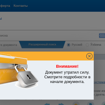
оферта
Контакты
ы
Расширенный поиск
Русский
Ўзбекча
сте документа
Внимание!
Документ утратил силу.
ЬСТВО УЗБЕКИСТАНА
Смотрите подробности в
начале документа.
ная власть. Правосудие
/
Утратившие силу акты
/
Судебная система
стров Республики Узбекистан от 05.02.2013 г. N 28 "О внесении 
ах по финансовому и материально-техническому обеспечению деят
лжности судей при Президенте Республики Узбекистан"