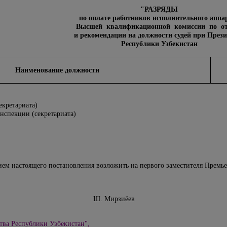
"РАЗРЯДЫ
по оплате работников исполнительного аппа
Высшей квалификационной комиссии по от
и рекомендации на должности судей при Прези
Республики Узбекистан
Наименование должности
екретариата)
нспекции (секретариата)
ием настоящего постановления возложить на первого заместителя Премь
збекистан Ш. Мирзиёев
тва Республики Узбекистан",