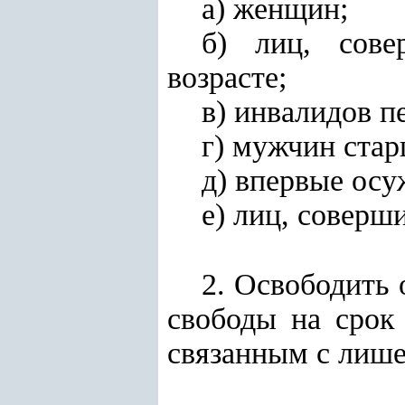
а) женщин;
б) лиц, сове
возрасте;
в) инвалидов п
г) мужчин стар
д) впервые осу
е) лиц, соверш
2. Освободить
свободы на срок
связанным с лиш