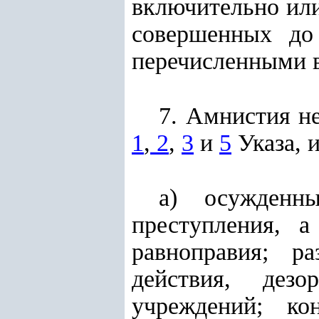
включительно ил
совершенных до
перечисленными 
7. Амнистия н
1
,
2
,
3
и
5
Указа, и
а) осужден
преступления, а
равноправия; ра
действия, дезо
учреждений; кон