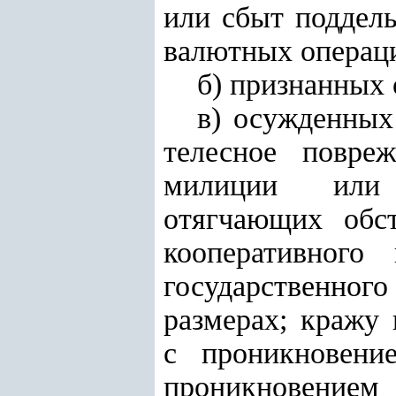
или сбыт поддел
валютных операц
б) признанных
в) осужденны
телесное повре
милиции или н
отягчающих обст
кооперативног
государственног
размерах; кражу
с проникновени
проникновени