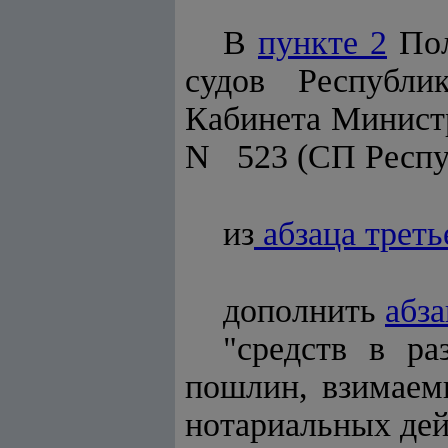
В
пункте 2
Пол
судов Республи
Кабинета Министр
N 523 (СП Республ
из
абзаца треть
дополнить
абз
"средств в р
пошлин, взимаем
нотариальных дей