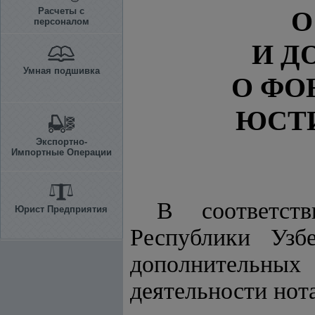
Расчеты с
О
персоналом
И Д
Умная подшивка
О ФО
ЮСТИ
Экспортно-
Импортные Операции
В соответс
Юрист Предприятия
Республики Уз
дополнительных
деятельности но