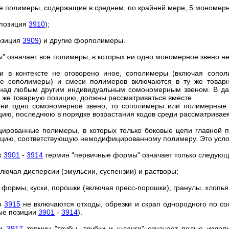
ие полимеры, содержащие в среднем, по крайней мере, 5 мономерн
 позиция
3910
);
позиция
3909
) и другие форполимеры.
" означает все полимеры, в которых ни одно мономерное звено н
ли в контексте не оговорено иное, сополимеры (включая сопол
е сополимеры) и смеси полимеров включаются в ту же товар
над любым другим индивидуальным сомономерным звеном. В д
 же товарную позицию, должны рассматриваться вместе.
 ни одно сомономерное звено, то сополимеры или полимерные с
цию, последнюю в порядке возрастания кодов среди рассматривае
цированные полимеры, в которых только боковые цепи главной 
ицию, соответствующую немодифицированному полимеру. Это усло
х
3901
-
3914
термин "первичные формы" означает только следую
включая дисперсии (эмульсии, суспензии) и растворы;
 формы, куски, порошки (включая пресс-порошки), гранулы, хлоп
ию
3915
не включаются отходы, обрезки и скрап однородного по со
ые позиции
3901
-
3914
).
ии
3917
термин "трубы, трубки и шланги" означает полые издел