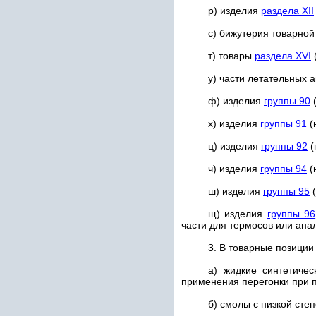
р) изделия
раздела XII
с) бижутерия товарно
т) товары
раздела XVI
у) части летательных 
ф) изделия
группы 90
(
х) изделия
группы 91
(
ц) изделия
группы 92
(
ч) изделия
группы 94
(
ш) изделия
группы 95
(
щ) изделия
группы 96
части для термосов или ана
3. В товарные позици
а) жидкие синтетиче
применения перегонки при 
б) смолы с низкой ст