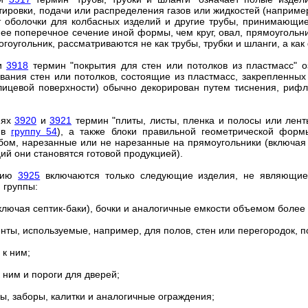
тировки, подачи или распределения газов или жидкостей (наприм
т оболочки для колбасных изделий и другие трубы, принимающи
е поперечное сечение иной формы, чем круг, овал, прямоугольни
гоугольник, рассматриваются не как трубы, трубки и шланги, а ка
ии
3918
термин "покрытия для стен или потолков из пластмасс" 
ания стен или потолков, состоящие из пластмасс, закрепленных 
лицевой поверхности) обычно декорирован путем тиснения, рифл
иях
3920
и
3921
термин "плиты, листы, пленка и полосы или ленты
 в
группу 54
), а также блоки правильной геометрической форм
бом, нарезанные или не нарезанные на прямоугольники (включая 
ий они становятся готовой продукцией).
ицию
3925
включаются только следующие изделия, не являющие
 группы:
включая септик-баки), бочки и аналогичные емкости объемом более 
нты, используемые, например, для полов, стен или перегородок, п
 к ним;
к ним и пороги для дверей;
ы, заборы, калитки и аналогичные ограждения;