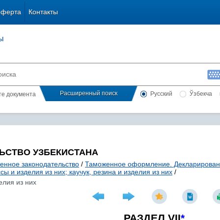
оферта
Контакты
ы
Расширенный поиск
Русский
Ўзбекча
сте документа
ЬСТВО УЗБЕКИСТАНА
енное законодательство
/
Таможенное оформление. Декларирова
сы и изделия из них; каучук, резина и изделия из них
/
елия из них
РАЗДЕЛ VII
*