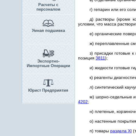
Расчеты с
персоналом
г) гепарин или его со
д) растворы (кроме 
условии, что масса раствор
Умная подшивка
е) органические повер
ж) переплавленные с
з) присадки готовые к
позиция
3811
);
Экспортно-
Импортные Операции
и) жидкости готовые г
к) реагенты диагности
л) синтетический кауч
Юрист Предприятия
м) шорно-седельные и
4202
;
н) плетеные, корзино
о) настенные покрыти
п) товары
раздела XI
(