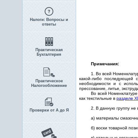
Налоги: Вопросы и
ответы
Практическая
Бухгалтерия
Примечания:
1. Во всей Hоменклат
какой-либо последующей 
Практическое
необходимости и с исполь
Налогообложение
прессование, литье, экстру
Во всей Hоменклатуре
как текстильные в
разделе X
2. В данную группу не
Проверки от А до Я
а) материалы смазочн
б) воски товарной поз
в) отдельные органиче