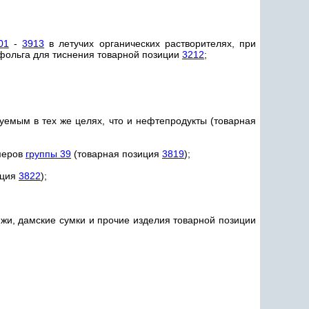
01
-
3913
в летучих органических растворителях, при
 фольга для тиснения товарной позиции
3212
;
зуемым в тех же целях, что и нефтепродукты (товарная
имеров
группы 39
(товарная позиция
3819
);
иция
3822
);
яжи, дамские сумки и прочие изделия товарной позиции