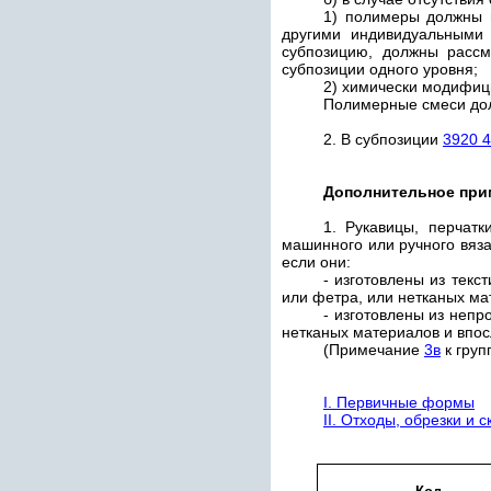
1) полимеры должны 
другими индивидуальными
субпозицию, должны рассм
субпозиции одного уровня;
2) химически модифиц
Полимерные смеси долж
2. В субпозиции
3920 
Дополнительное при
1. Рукавицы, перчат
машинного или ручного вяза
если они:
- изготовлены из тек
или фетра, или нетканых ма
- изготовлены из непр
нетканых материалов и впос
(Примечание
3в
к груп
I. Первичные формы
II. Отходы, обрезки и 