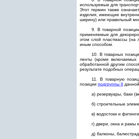
используемые для транспор
Этот термин также означае
изделия, имеющие внутренне
ширину) или правильный мно
9. В товарной позиц
применяемые для декориров
этом слой пластмассы (на 
иным способом.
10. В товарных позиц
ленты (кроме включаемых
обработанной другим спосо
результате подобных операц
11. В товарную поз
позиции
подгруппы II
данной
а) резервуары, баки (
б) строительные элеме
в) водостоки и фитинги
г) двери, окна и рамы 
д) балконы, балюстрад