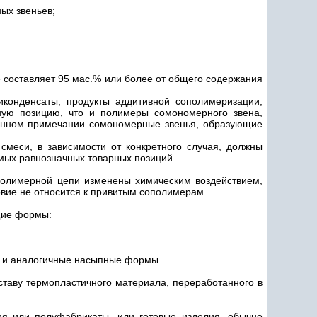
ых звеньев;
е составляет 95 мас.% или более от общего содержания
иконденсаты, продукты аддитивной сополимеризации,
ную позицию, что и полимеры сомономерного звена,
анном примечании сомономерные звенья, образующие
меси, в зависимости от конкретного случая, должны
мых равнозначных товарных позиций.
полимерной цепи изменены химическим воздействием,
вие не относится к привитым сополимерам.
щие формы:
ья и аналогичные насыпные формы.
ставу термопластичного материала, переработанного в
ия или полуфабрикаты, или готовые изделия, обычно