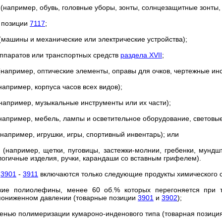
(например, обувь, головные уборы, зонты, солнцезащитные зонты, т
й позиции
7117
;
(машины и механические или электрические устройства);
аппаратов или транспортных средств
раздела XVII
;
например, оптические элементы, оправы для очков, чертежные ин
например, корпуса часов всех видов);
например, музыкальные инструменты или их части);
например, мебель, лампы и осветительное оборудование, световые
например, игрушки, игры, спортивный инвентарь); или
(например, щетки, пуговицы, застежки-молнии, гребенки, мундш
логичные изделия, ручки, карандаши со вставным грифелем).
и
3901
-
3911
включаются только следующие продукты химического с
ские полиолефины, менее 60 об.% которых перегоняется при 
пониженном давлении (товарные позиции
3901
и
3902
);
епенью полимеризации кумароно-инденового типа (товарная позици