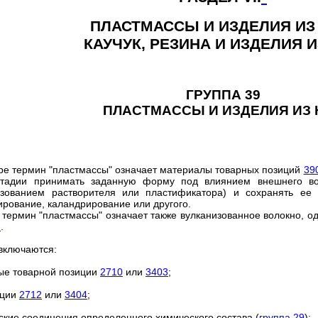
ПЛАСТМАССЫ И ИЗДЕЛИЯ ИЗ 
КАУЧУК, РЕЗИНА И ИЗДЕЛИЯ И
ГРУППА 39
ПЛАСТМАССЫ И ИЗДЕЛИЯ ИЗ 
уре термин "пластмассы" означает материалы товарных позиций
39
стадии принимать заданную форму под влиянием внешнего во
зованием растворителя или пластификатора) и сохранять ее п
дирование, каландрирование или другого.
 термин "пластмассы" означает также вулканизованное волокно, 
I
.
 включаются:
ые товарной позиции
2710
или
3403
;
иции
2712
или
3404
;
ские соединения определенного химического состава (
группа 29
);