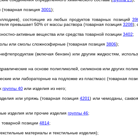
ли (товарная позиция
3001
);
коллодиев), состоящие из любых продуктов товарных позиций
39
ителя превышает 50% от массы раствора (товарная позиция
3208
);
хностно-активные вещества или средства товарной позиции
3402
;
молы или смолы сложноэфирные (товарная позиция
3806
);
 нефтепродуктам (включая бензин) или другим жидкостям, исполь
идравлические на основе полигликолей, силиконов или других пол
ческие или лабораторные на подложке из пластмасс (товарная поз
ук
группы 40
или изделия из него;
зделия или упряжь (товарная позиция
4201
) или чемоданы, сакво
чные изделия или прочие изделия
группы 46
;
я товарной позиции
4814
;
текстильные материалы и текстильные изделия);