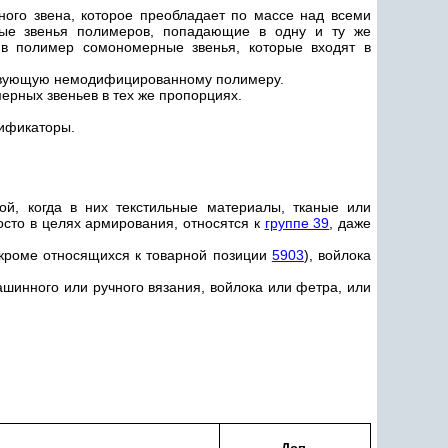
ого звена, которое преобладает по массе над всеми
ые звенья полимеров, попадающие в одну и ту же
 в полимер сомономерные звенья, которые входят в
ствующую немодифицированному полимеру.
ерных звеньев в тех же пропорциях.
тификаторы.
ой, когда в них текстильные материалы, тканые или
осто в целях армирования, относятся к
группе 39
, даже
 (кроме относящихся к товарной позиции
5903
), войлока
ашинного или ручного вязания, войлока или фетра, или