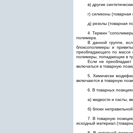
в) другие синтетическ
г) силиконы (товарная
д) резолы (товарная 
4. Термин "сополимеры
полимера.
В данной группе, ес
блоксополимеры и привиты
преобладающего по массе 
полимеры, попадающие в ту
Если не преобладает
включаться в товарную пози
5. Химически модифи
включаются в товарную поз
6. В товарных позиция
а) жидкости и пасты, 
б) блоки неправильной
7. В товарную позиц
исходный материал (товарн
8. В товарной позиц