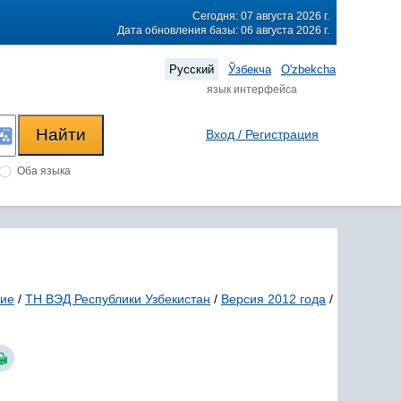
Сегодня: 07 августа 2026 г.
Дата обновления базы: 06 августа 2026 г.
Русский
Ўзбекча
O'zbekcha
язык интерфейса
Вход / Регистрация
Оба языка
ние
/
ТН ВЭД Республики Узбекистан
/
Версия 2012 года
/