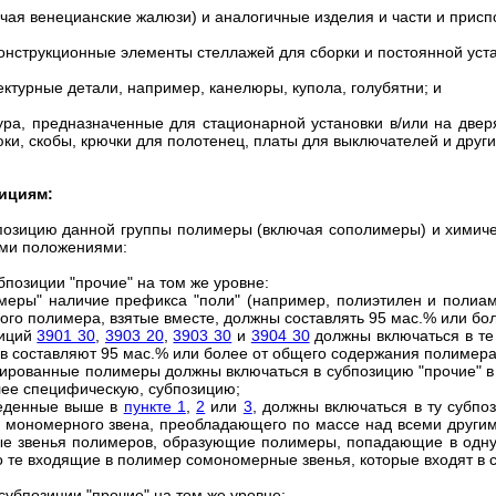
ючая венецианские жалюзи) и аналогичные изделия и части и присп
онструкционные элементы стеллажей для сборки и постоянной устан
ектурные детали, например, канелюры, купола, голубятни; и
ра, предназначенные для стационарной установки в/или на дверях
рюки, скобы, крючки для полотенец, платы для выключателей и друг
ициям:
 позицию данной группы полимеры (включая сополимеры) и хими
ими положениями:
бпозиции "прочие" на том же уровне:
имеры" наличие префикса "поли" (например, полиэтилен и полиам
го полимера, взятые вместе, должны составлять 95 мас.% или бо
зиций
3901 30
,
3903 20
,
3903 30
и
3904 30
должны включаться в те
 составляют 95 мас.% или более от общего содержания полимера
ированные полимеры должны включаться в субпозицию "прочие" 
лее специфическую, субпозицию;
веденные выше в
пункте 1
,
2
или
3
, должны включаться в ту субпо
 мономерного звена, преобладающего по массе над всеми други
 звенья полимеров, образующие полимеры, попадающие в одну и
 те входящие в полимер сомономерные звенья, которые входят в с
 субпозиции "прочие" на том же уровне: