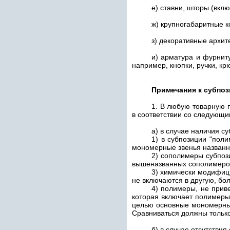
е) ставни, шторы (вкл
ж) крупногабаритные к
з) декоративные архит
и) арматура и фурниту
например, кнопки, ручки, к
Примечания к субпоз
1. В любую товарную
в соответствии со следующ
а) в случае наличия су
1) в субпозиции "пол
мономерные звенья названно
2) сополимеры субпо
вышеназванных сополимеров
3) химически модифиц
не включаются в другую, бо
4) полимеры, не при
которая включает полимеры
целью основные мономерные
Сравниваться должны только
б) в случае отсутствия