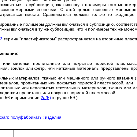
включаться в субпозицию, включающую полимеры того мономерн
 сомономерными звеньями. С этой целью основные мономерн
атриваться вместе. Сравниваться должны только те входящие
ированные полимеры должны включаться в субпозицию, соответ
ны включаться в ту же субпозицию, что и полимеры тех же моном
43
термин "пластификаторы" распространяется на вторичные плас
мечание:
ки или митенки, пропитанные или покрытые пористой пластмасс
ния, войлок или фетр, или нетканые материалы представлены пр
стильных материалов, тканых или машинного или ручного вязания
териалов, пропитанных или покрытых пористой пластмассой, или
опитанных или непокрытых текстильных материалов, тканых или м
ледствии пропитаны или покрыты пористой пластмассой.
пе 56 и примечание
2а(5)
к группе 59.)
скрап; полуфабрикаты; изделия