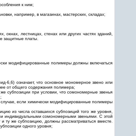
особления к ним;
овки, например, в магазинах, мастерских, складах;
, окнах, лестницах, стенах или других частях зданий,
ие защитные платы.
чески модифицированные полимеры должны включаться
ид-6,6) означает, что основное мономерное звено или
лее от общего содержания полимера;
 же субпозиции при условии, что сомономерные звенья
;
в случае, если химически модифицированные полимеры
зицию из числа оставшихся субпозиций того же уровня,
ми индивидуальными сомономерными звеньями. С этой
 ту же субпозицию, должны рассматриваться вместе.
убпозиции одного уровня;