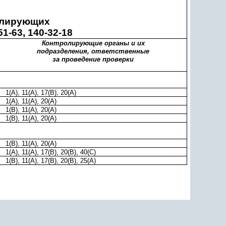
олирующих
1-63, 140-32-18
Контролирующие органы и их
подразделения, ответственные
за проведение проверки
1(A), 11(A), 17(B), 20(A)
1(A), 11(A), 20(A)
1(B), 11(A), 20(A)
1(B), 11(A), 20(A)
1(B), 11(A), 20(A)
1(A), 11(A), 17(B), 20(B), 40(C)
1(B), 11(A), 17(B), 20(B), 25(A)