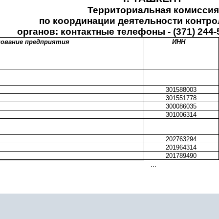
Территориальная комиссия
по координации деятельности контр
органов: контактные телефоны - (371) 244-5
ование предприятия
ИНН
301588003
301551778
300086035
301006314
202763294
201964314
201789490
...