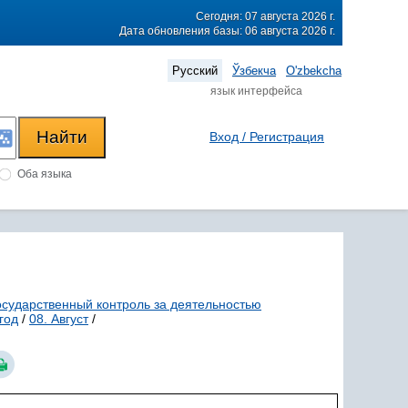
Сегодня: 07 августа 2026 г.
Дата обновления базы: 06 августа 2026 г.
Русский
Ўзбекча
O'zbekcha
язык интерфейса
Вход / Регистрация
Оба языка
осударственный контроль за деятельностью
год
/
08. Август
/