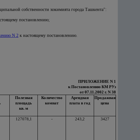
иципальной собственности хокимията города Ташкента":
стоящему постановлению;
ению N 2
к настоящему постановлению.
ПРИЛОЖЕНИЕ N 1
к Постановлению КМ РУз
от 07.11.2002 г. N 38
Полезная
Количество
Арендная
Продажная
ь
площадь
комнат
плата в год
цена
кв. м
127078,1
-
243,2
3427