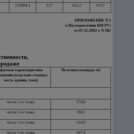
131904,1
117
342,2
4727
ПРИЛОЖЕНИЕ N 2
к Постановлению КМ РУз
от 07.11.2002 г. N 382
твенности,
продаже
Краткая характеристика
Полезная площадь м2
ещения (отдельно-стоящее,
часть здания, этаж)
часть 1-го этажа
170,0
часть 1-го этажа
69,0
часть 1-го этажа
124,0
часть 1-го этажа
167,0