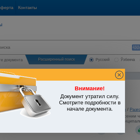
оферта
Контакты
ы
Расширенный поиск
Русский
Ўзбекча
сте документа
Внимание!
Документ утратил силу.
ЬСТВО УЗБЕКИСТАНА
Смотрите подробности в
начале документа.
анское и семейное законодательство
/
Утратившие силу акты
/
Разг
стров Республики Узбекистан от 07.11.2002 г. N 382 "О внесении
стан от 9 августа 2002 г. N 287 "О реализации объектов муниципа