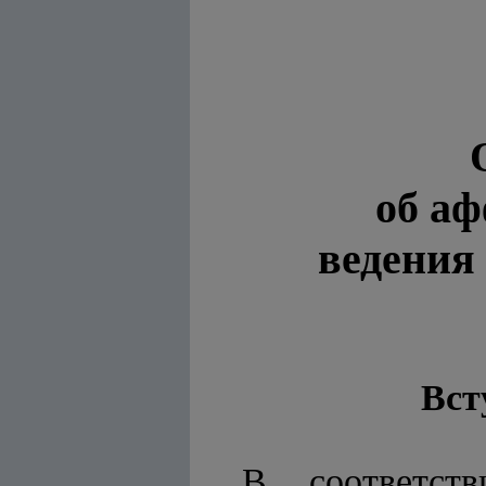
об аф
ведения
Вст
В соответс