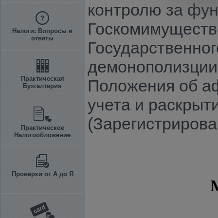
контролю за фун
Госкомимуществе
Налоги: Вопросы и
ответы
Государственног
демонополизции 
Практическая
Положения об а
Бухгалтерия
учета и раскрыт
(Зарегистрирова
Практическое
Налогообложение
Проверки от А до Я