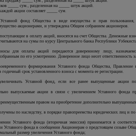
 на продажу _____ сум., разделенная на _____ штук акций.
иков _____ сум., разделенная на _____ штук акций.
аждой акции составляет _____ сум.
 Уставной фонд Общества в виде имущества и прав пользования,
мущество акционерами, и утверждена Общим собранием акционеров.
 поступающие в оплату акций, вносятся на счет Общества. Денежные вз
читываются на сумы по курсу Центрального банка Республики Узбекиста
зносы для оплаты акций передаются доверенному лицу, назначаем
збранным по его усмотрению. Доверенное лицо несет ответственность з
своевременного формирования Уставного фонда Общества, Правление 
 в годичный срок установленного взноса с момента ее регистрации.
 увеличивать Уставной фонд, если все ранее выпущенные акции п
льно выпускаемые акции в связи с увеличением Уставного фонда пр
преимущественным правом на приобретение дополнительно выпущенных
олучены по наследству, в порядке правопреемства юридических лиц и п
чении Уставного фонда (вторичная эмиссия) принимается в соответс
и Уставного фонда в сообщении Акционерам о предстоящем созыве Обще
имальный размер увеличения Уставного фонда;