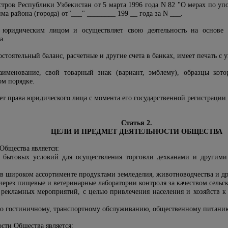
тров Республики Узбекистан от 5 марта 1996 года N 82 "О мерах по у
а района (города) от"___" ________ 199 __ года за N ___.
я юридическим лицом и осуществляет свою деятельность на основе 
а.
остоятельный баланс, расчетные и другие счета в банках, имеет печать с
аименование, свой товарный знак (вариант, эмблему), образцы кот
ом порядке.
ет права юридического лица с момента его государственной регистрации.
Статья 2.
ЦЕЛИ И ПРЕДМЕТ ДЕЯТЕЛЬНОСТИ ОБЩЕСТВА
 Общества является:
х бытовых условий для осуществления торговли дехканами и другим
я в широком ассортименте продуктами земледелия, животноводчества и д
 через пищевые и ветеринарные лаборатории контроля за качеством сельс
 рекламных мероприятий, с целью привлечения населения и хозяйств 
 по гостиничному, транспортному обслуживанию, общественному питани
ости Общества является: