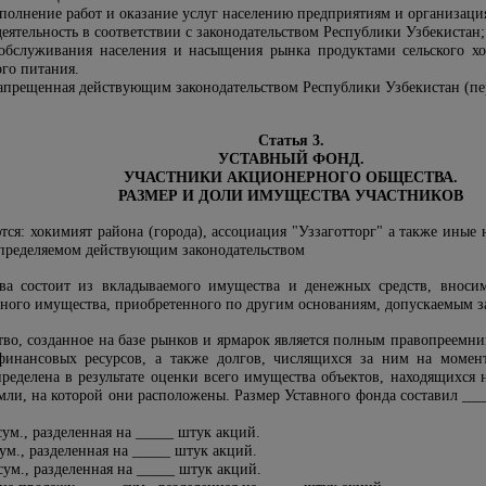
ыполнение работ и оказание услуг населению предприятиям и организаци
еятельность в соответствии с законодательством Республики Узбекистан;
обслуживания населения и насыщения рынка продуктами сельского хо
го питания.
 запрещенная действующим законодательством Республики Узбекистан (пе
Статья 3.
УСТАВНЫЙ ФОНД.
УЧАСТНИКИ АКЦИОНЕРНОГО ОБЩЕСТВА.
РАЗМЕР И ДОЛИ ИМУЩЕСТВА УЧАСТНИКОВ
тся: хокимият района (города), ассоциация "Уззаготторг" а также иные
 определяемом действующим законодательством
ва состоит из вкладываемого имущества и денежных средств, внос
иного имущества, приобретенного по другим основаниям, допускаемым з
тво, созданное на базе рынков и ярмарок является полным правопреемн
инансовых ресурсов, а также долгов, числящихся за ним на момент
пределена в результате оценки всего имущества объектов, находящихся
мли, на которой они расположены. Размер Уставного фонда составил ___
сум., разделенная на _____ штук акций.
сум., разделенная на _____ штук акций.
сум., разделенная на _____ штук акций.