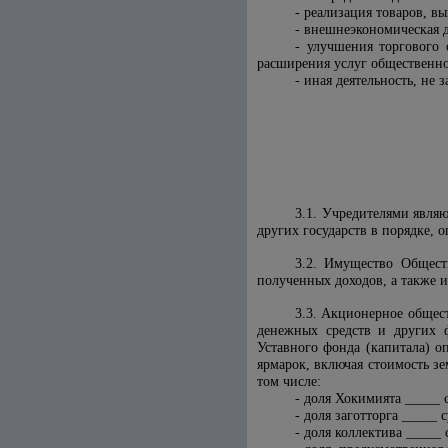
- реализация товаров, в
- внешнеэкономическая д
- улучшения торгового 
расширения услуг общественно
- иная деятельность, не
3.1. Учредителями являю
других государств в порядке,
3.2. Имущество Общест
полученных доходов, а также 
3.3. Акционерное общес
денежных средств и других ф
Уставного фонда (капитала) о
ярмарок, включая стоимость зе
том числе:
- доля Хокимията _____ 
- доля заготторга _____ 
- доля коллектива _____ 