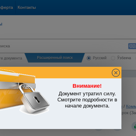
оферта
Контакты
ы
Расширенный поиск
Русский
Ўзбекча
сте документа
Внимание!
Документ утратил силу.
ЬСТВО УЗБЕКИСТАНА
Смотрите подробности в
начале документа.
анское и семейное законодательство
/
Утратившие силу акты
/
Комм
общества открытого типа, созданного на базе рынков и ярмарок (З