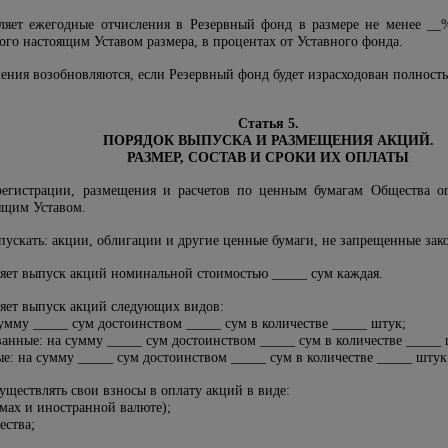
вляет ежегодные отчисления в Резервный фонд в размере не менее _
го настоящим Уставом размера, в процентах от Уставного фонда.
ления возобновляются, если Резервный фонд будет израсходован полност
Статья 5.
ПОРЯДОК ВЫПУСКА И РАЗМЕЩЕНИЯ АКЦИЙ.
РАЗМЕР, СОСТАВ И СРОКИ ИХ ОПЛАТЫ
 регистрации, размещения и расчетов по ценным бумагам Общества оп
ящим Уставом.
пускать: акции, облигации и другие ценные бумаги, не запрещенные зак
ляет выпуск акций номинальной стоимостью _____ сум каждая.
ляет выпуск акций следующих видов:
умму _____ сум достоинством _____ сум в количестве _____ штук;
анные: на сумму _____ сум достоинством _____ сум в количестве _____ 
ые: на сумму _____ сум достоинством _____ сум в количестве _____ штук
уществлять свои взносы в оплату акций в виде:
умах и иностранной валюте);
ества;