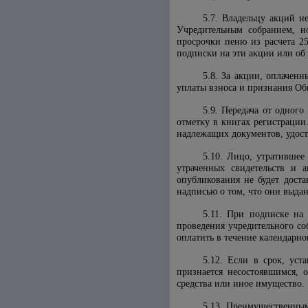
5.7. Владельцу акций н
Учредительным собранием, н
просрочки пеню из расчета 2
подписки на эти акции или об
5.8. За акции, оплачен
уплаты взноса и признания Об
5.9. Передача от одног
отметку в книгах регистрации
надлежащих документов, удост
5.10. Лицо, утратившее
утраченных свидетельств и 
опубликования не будет доста
надписью о том, что они выдан
5.11. При подписке на
проведения учредительного со
оплатить в течение календарно
5.12. Если в срок, ус
признается несостоявшимся, 
средства или иное имущество.
5.13. Преимущественным