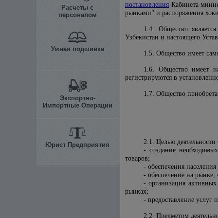
постановления
Кабинета минис
Расчеты с
рынками" и распоряжения хоким
персоналом
1.4. Общество являетс
Узбекистан и настоящего Устав
Умная подшивка
1.5. Общество имеет сам
1.6. Общество имеет н
регистрируются в установленн
1.7. Общество приобрета
Экспортно-
Импортные Операции
2.1. Целью деятельности
Юрист Предприятия
- создание необходимы
товаров;
- обеспечения населени
- обеспечение на рынке,
- организация активных
рынках;
- предоставление услуг
2.2. Предметом деятельн