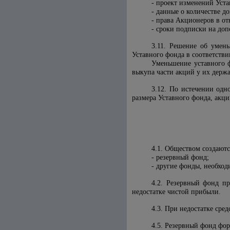
- проект изменений Уста
- данные о количестве д
- права Акционеров в о
- сроки подписки на до
3.11. Решение об умен
Уставного фонда в соответств
Уменьшение уставного 
выкупа части акций у их держа
3.12. По истечении одн
размера Уставного фонда, акц
4.1. Обществом создаютс
- резервный фонд;
- другие фонды, необход
4.2. Резервный фонд п
недостатке чистой прибыли.
4.3. При недостатке сре
4.5. Резервный фонд фор