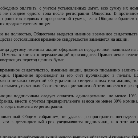
еобходимо оплатить, с учетом установленных льгот, всю сумму их ном
о не позднее одного года после регистрации Общества. В противно
5 процентов годовых с просроченной суммы, если Общим собранием н
 их продаже третьим лицам.
ные не полностью, Обществом выдается именное временное свидетельст
щества состоявшимся временное свидетельство заменяется на акции.
о лица другому именных акций оформляется передаточной надписью на 
. Отметка в книгах о передаче акций производится Правлением в течен
оверяющих переход ценных бумаг.
 временное свидетельство, именные акции, должно письменно заявить
акций. Правление производит за его счет публикацию в печати. 
влено никаких сведений об утраченных свидетельствах или акциях, т
ы взамен утраченных. Соответствующие записи об этом вносятся в реест
 акции подписчикам следует оплатить единовременно, не менее 10%
брания, внести с учетом предварительного взноса не менее 30% номинал
го года с момента ее регистрации.
тановленный Общим собранием, не удалось распространить шестьдесят
о чем в десятидневный срок уведомляются подписчики, и в этот же
 правом приобретения акций нового выпуска обладают Акционеры Общ