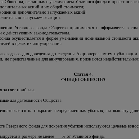
ва Общества, связанных с увеличением Уставного фонда и проект нового
ополнительных акций и их общей стоимости;
тношении дополнительно выпускаемых акций;
полнительно выпускаемые акции.
ьшении Уставного фонда Общества принимается и оформляется в том
ии с действующим законодательством.
фонда осуществляется в форме уменьшения номинальной стоимости акц
телей в целях их аннулирования.
ого года со дня доведения до сведения Акционеров путем публикаци
ии, не представленные для аннулирования, признаются недействительным
Статья 4.
ФОНДЫ ОБЩЕСТВА
я за счет прибыли:
имые для деятельности Общества.
редназначается на покрытие непредвиденных убытков, на выплату ди
дств Резервного фонда для покрытия убытков используются целевые взно
мируется в размере не менее ___% от Уставного фонда.