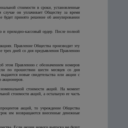
инальной стоимости в сроки, установленные
м случае он уплачивает Обществу за время
е будет принято решение об аннулировании
во и приходно-кассовый ордер. После полной
акциях. Правление Общества производит эту
ие трех дней со дня предъявления Правлению
 об этом Правлению с обозначением номеров
Если по прошествии шести месяцев со дня
о выдаются новые свидетельства или акции с
р акционеров.
 номинальной стоимости акций. На момент
ьной стоимости акций, а остальную ее часть
 процентов акций, то учреждение Общества
 срок им возвращаются внесенные денежные
ества. Если акции нового выпуска не будут