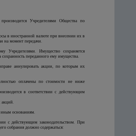
 производится Учредителями Общества по
носы в иностранной валюте при внесении их в
н на момент передачи.
ому Учредителями. Имущество сохраняется
а сохранность переданного ему имущества.
вправе аннулировать акции, по которым их
олностью оплачены по стоимости не ниже
оизводится в соответствии с действующим
 акций.
о иным основаниям.
твии с действующим законодательством. При
го собрания должно содержаться: