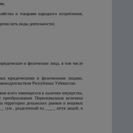
ям;
зяйства и товарами народного потребления,
речислить виды деятельности).
 юридические и физические лица, в том числе
имых юридическими и физическими лицами,
аконодательством Республики Узбекистан.
иком всего имеющегося в наличии имущества,
 преобразования. Первоначальная величина
 на территории дехканских рынков и вещевых
__ сум., разделенный на _____ штук акций, в