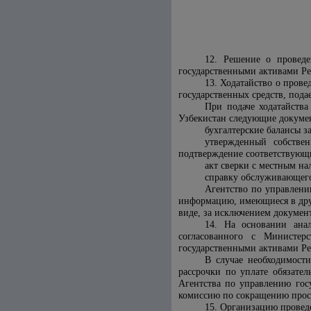
12. Решение о проведе
государственными активами Р
13. Ходатайство о прове
государственных средств, пода
При подаче ходатайств
Узбекистан
следующие докуме
бухгалтерские балансы з
утвержденный собстве
подтверждение соответствующ
акт сверки с местным на
справку обслуживающего 
Агентство по управлени
информацию, имеющиеся в дру
виде, за исключением докуме
14. На основании анал
согласованного с Министер
государственными активами Р
В случае необходимост
рассрочки по уплате обязате
Агентств
а
по управлению госу
комиссию по сокращению прос
15. Организацию провед