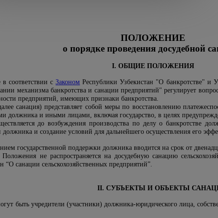
ПОЛОЖЕНИЕ
о порядке проведения досудебной с
I. ОБЩИЕ ПОЛОЖЕНИЯ
 в соответствии с
Законом
Республики Узбекистан "О банкротстве" и 
вании механизма банкротства и санации предприятий" регулирует вопро
ности предприятий, имеющих признаки банкротства.
(далее санация) представляет собой меры по восстановлению платежесп
ми должника и иными лицами, включая государство, в целях предупрежд
ществляется до возбуждения производства по делу о банкротстве дол
и должника и создание условий для дальнейшего осуществления его эффе
ением государственной поддержки должника вводится на срок от двенадц
 Положения не распространяется на досудебную санацию сельскохозя
н “О санации сельскохозяйственных предприятий”.
II. СУБЪЕКТЫ И ОБЪЕКТЫ САНА
могут быть учредители (участники) должника-юридического лица, собст