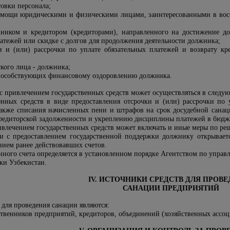
овки персонала;
омощи юридическими и физическими лицами, заинтересованными в вос
ником и кредитором (кредиторами), направленного на достижение до
тежей или скидке с долгов для продолжения деятельности должника;
ки и (или) рассрочки по уплате обязательных платежей и возврату 
кого лица - должника;
способствующих финансовому оздоровлению должника.
 с привлечением государственных средств может осуществляться в следу
енных средств в виде предоставления отсрочки и (или) рассрочки по 
 также списания начисленных пени и штрафов на срок досудебной сан
редиторской задолженности и укреплению дисциплины платежей в бюдж
ивлечением государственных средств может включать и иные меры по ре
и с предоставлением государственной поддержки должнику открывае
нием ранее действовавших счетов.
нного счета определяется в установленном порядке
Агентство
м
по управл
ки Узбекистан.
IV. ИСТОЧНИКИ СРЕДСТВ ДЛЯ ПРОВ
САНАЦИИ ПРЕДПРИЯТИЙ
 для проведения санации являются:
твенников предприятий, кредиторов, объединений (хозяйственных ассо