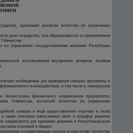
ВЕДЕНИЕМ
ТВЕННОЙ
ЧЕНИЕМ
сударства, принимает коллегия
Агентств
а
по управлению
еется доля государства, или обращающегося за привлечением
 Узбекистан
.
во по управлению государственными активами Республики
ожностей использования внутренних резервов, включая
;
получает необходимые для проведения санации документы и
формационного взаимодействия, в том числе в электронном
и бизнес-плана финансового оздоровления предприятия,
лики Узбекистан, коллегией
Агентств
а
по управлению
удебной санации в виде предоставления отсрочки и (или)
в, а также списания начисленных пени и штрафов решение
я направляется для принятия решения в Республиканскую
циплины платежей в бюджет.
влечением государственных средств осуществляет
Агентство