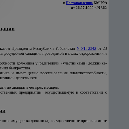
к
Постановлению
КМ РУз
от 26.07.1999 г. N 362
анации
Указом Президента Республики Узбекистан
N УП-2342
от 23
сы досудебной санации, проводимой в целях оздоровления и
особности должника учредителями (участниками) должника-
ения банкротства.
жника и имеет целью восстановление платежеспособности,
ктивной деятельности.
ати до двадцати четырех месяцев.
йственных предприятий, осуществляемую в соответствии с
ЦИИ
венник имущества должника, государственные органы и иные