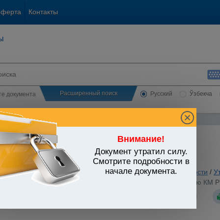
оферта
Контакты
ы
Расширенный поиск
Русский
Ўзбекча
сте документа
Внимание!
Документ утратил силу.
ЬСТВО УЗБЕКИСТАНА
Смотрите подробности в
начале документа.
 вопросы хозяйственной и предпринимательской деятельности
/
У
ния досудебной санации (Приложение N 2 к Постановлению КМ РУз 