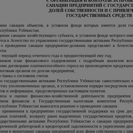
V. ОРГАНИЗАЦИЯ И КОНТРОЛЬ ЗА ПРО
САНАЦИИ ПРЕДПРИЯТИЙ С ГОСУДАРС
ДОЛЕЙ СОБСТВЕННОСТИ И С ПРИВЛЕ
ГОСУДАРСТВЕННЫХ СРЕДСТВ
нии санации объектов, в уставном фонде которых имеется доля го
еспублики Узбекистан
.
дении санации хозяйствующего субъекта, в уставном фонде которого им
ется в
Агентство по управлению государственными активами Республики
а о проведении санации предприятие-должник представляет в
Агентст
нты:
а текущий период отчетного года и предшествующий ему год;
нником план финансового оздоровления с подробным анализом возм
ими договорами платежеспособного спроса на производимую продукцию
логовым органом по долгам предприятия;
банка о состоянии счетов.
ю государственными активами Республики Узбекистан
самостоятельно 
гих уполномоченных органах, в установленном порядке посредством ин
нтов и информации, предусмотренных настоящим пунктом.
иза и оценки финансово-хозяйственной деятельности предприятия 
ством финансов и Государственным налоговым комитетом Респуб
еспублики Узбекистан
выносится решение о проведении санации.
и применения к предприятию государственной поддержки на срок дос
льных платежей, возврату ранее выделенных государственных кредито
дарственными активами Республики Узбекистан
о санации предприяти
роченной дебиторской и кредиторской задолженности и укреплению дис
ения и мониторинг санации предприятий всех форм собственности с при