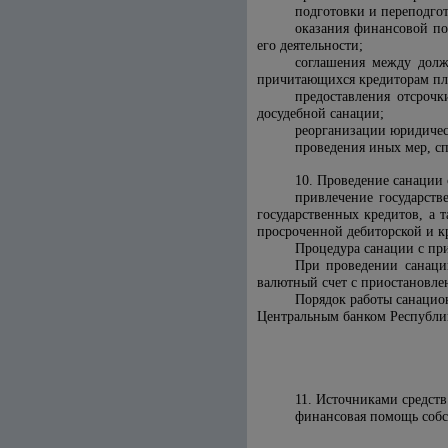
подготовки и переподгот
оказания финансовой п
его деятельности;
соглашения между долж
причитающихся кредиторам пла
предоставления отсроч
досудебной санации;
реорганизации юридичес
проведения иных мер, 
10. Проведение санации
привлечение государств
государственных кредитов, а
просроченной дебиторской и к
Процедура санации с пр
При проведении санаци
валютный счет с приостановле
Порядок работы санацио
Центральным банком Республи
11. Источниками средств
финансовая помощь собс