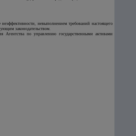
ее неэффективности, невыполнением требований настоящего
вующим законодательством.
гия
Агентств
а
по управлению государственными активами