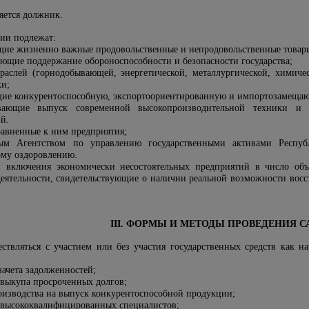
яется должник.
ции подлежат:
щие жизненно важные продовольственные и непродовольственные товары 
ающие поддержание обороноспособности и безопасности государства;
раслей (горнодобывающей, энергетической, металлургической, химич
ки;
щие конкурентоспособную, экспортоориентированную и импортозамещ
ивающие выпуск современной высокопроизводительной техники и
й.
авненные к ним предприятия;
орым
Агентство
м
по управлению государственными активами Респуб
ому оздоровлению.
 включения экономически несостоятельных предприятий в число объе
деятельности, свидетельствующие о наличии реальной возможности вос
III. ФОРМЫ И МЕТОДЫ ПРОВЕДЕНИЯ 
ствляться с участием или без участия государственных средств как на
ачета задолженностей;
 выкупа просроченных долгов;
изводства на выпуск конкурентоспособной продукции;
 высококвалифицированных специалистов;