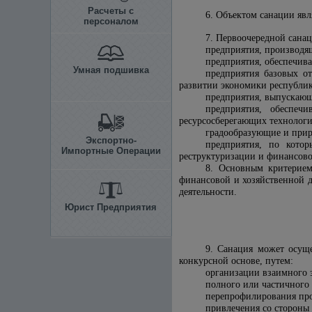
Расчеты с
6. Объектом санации явл
персоналом
7. Первоочередной сана
предприятия, производя
предприятия, обеспечив
Умная подшивка
предприятия базовых от
развитии экономики республи
предприятия, выпускаю
предприятия, обеспеч
ресурсосберегающих технологи
градообразующие и прир
Экспортно-
предприятия, по кот
Импортные Операции
реструктуризации и финансов
8. Основным критерием
финансовой и хозяйственной 
деятельности.
Юрист Предприятия
9. Санация может осуще
конкурсной основе, путем:
организации взаимного з
полного или частичного
перепрофилирования про
привлечения со стороны