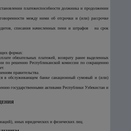
становлении платежеспособности должника и продолжении
говоренности между ними об отсрочки и (или) рассрочке
кредитов, списания начисленных пени и штрафов на срок
ющих формах:
уплате обязательных платежей, возврату ранее выделенных
ации по решению Республиканской комиссии по сокращению
ет.
шениям правительства.
тся в обслуживающем банке санационный сумовый и (или)
ению государственными активами Республики Узбекистан
и
ЕДЕНИЯ
циаций), иных юридических и физических лиц.