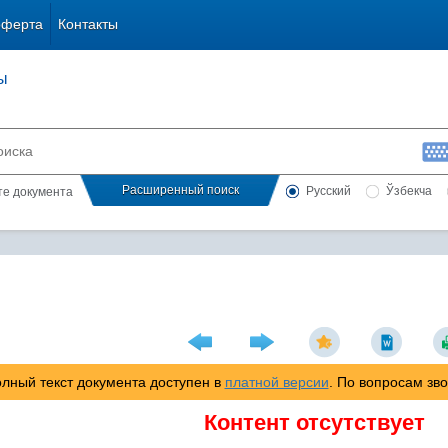
оферта
Контакты
ы
Расширенный поиск
Русский
Ўзбекча
сте документа
лный текст документа доступен в
платной версии
. По вопросам зв
Контент отсутствует