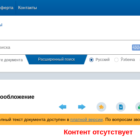
оферта
Контакты
ы
Расширенный поиск
Русский
Ўзбекча
сте документа
гообложение
лный текст документа доступен в
платной версии
. По вопросам зв
Контент отсутствует