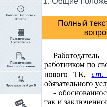
1. Общие полож
Налоги: Вопросы и
ответы
Полный текс
вопро
Практическая
Бухгалтерия
Работодател
работником по св
Практическое
Налогообложение
ст.
нового ТК,
обязательного усл
Проверки от А до Я
- обоснованнос
так и заключенно