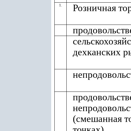
Розничная тор
1.
продовольств
сельскохозяй
дехканских р
непродовольс
продовольст
непродовольс
(смешанная т
точках)