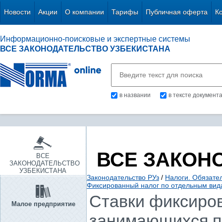
Новости
Акции
О компании
Тарифы
Публичная оферта
К
Информационно-поисковые и экспертные системы
ВСЕ ЗАКОНОДАТЕЛЬСТВО УЗБЕКИСТАНА
в названии
в тексте документ
ВСЕ ЗАКОН
ВСЕ
ЗАКОНОДАТЕЛЬСТВО
УЗБЕКИСТАНА
Законодательство РУз
/
Налоги. Обязате
Фиксированный налог по отдельным вид
Ставки фиксиров
Малое предприятие
занимающихся п