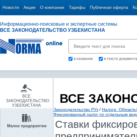
Новости
Акции
О компании
Тарифы
Публичная оферта
К
Информационно-поисковые и экспертные системы
ВСЕ ЗАКОНОДАТЕЛЬСТВО УЗБЕКИСТАНА
в названии
в тексте документ
ВСЕ ЗАКОН
ВСЕ
ЗАКОНОДАТЕЛЬСТВО
УЗБЕКИСТАНА
Законодательство РУз
/
Налоги. Обязате
Фиксированный налог по отдельным вид
Ставки фиксиров
Малое предприятие
предприниматель