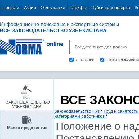
Новости
Акции
О компании
Тарифы
Публичная оферта
К
Информационно-поисковые и экспертные системы
ВСЕ ЗАКОНОДАТЕЛЬСТВО УЗБЕКИСТАНА
в названии
в тексте документ
ВСЕ ЗАКОН
ВСЕ
ЗАКОНОДАТЕЛЬСТВО
УЗБЕКИСТАНА
Законодательство РУз
/
Труд и занятость
категориями работников
/
Положение о над
Малое предприятие
Постановлению КМ