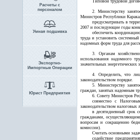
Типовой трудовой догово
Расчеты с
персоналом
2. Министерству
занят
Министров Республики Каракал
предусматривать в терр
2007 и последующие годы конк
Умная подшивка
обеспечить координацию
труда и установить системный
надомных форм труда для расс
3. Органам хозяйствен
использования надомного тр
Экспортно-
значительных энергетических з
Импортные Операции
4. Определить, что ли
законодательством порядке.
5. Министерству
занято
граждан, занятых надомным тр
Юрист Предприятия
6. Совету Министров Рес
совместно с
Налоговы
законодательством налоговых 
в десятидневный срок с
гражданами, осуществляющими
вопросам и сокращению бедно
комиссии).
Считать основными зада
содействие предприятия