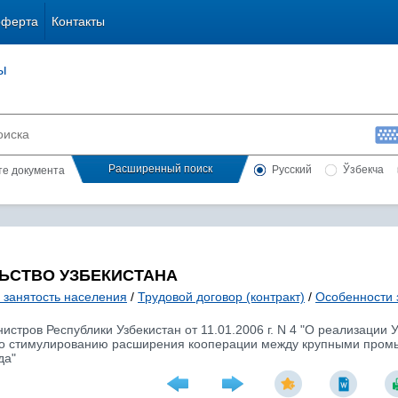
оферта
Контакты
ы
Расширенный поиск
Русский
Ўзбекча
сте документа
ЬСТВО УЗБЕКИСТАНА
 занятость населения
/
Трудовой договор (контракт)
/
Особенности 
стров Республики Узбекистан от 11.01.2006 г. N 4 "О реализации 
 по стимулированию расширения кооперации между крупными пром
да"