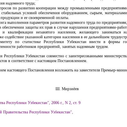
ия надомного труда;
опросов по развитию кооперации между промышленными предприятиями
, стабильных условий обеспечения оборудованием, сырьем, материалам
 продукции и ее своевременной оплаты.
нга выполнения параметров развития надомного труда по предприятиям,
в обеспечении защиты их прав в случае нарушения предприятиями-работ
и и квалификации незанятого населения, желающего заниматься 
же содействие указанной категории населения в ее дальнейшем трудоустр
омитету по статистике Республики Узбекистан ввести в формы госу
ленности работников предприятий, занятых надомным трудом.
и Республики Узбекистан совместно с заинтересованными министерств
тов в соответствие с настоящим Постановлением.
нием настоящего Постановления возложить на заместителя Премьер-мини
Узбекистан Ш. Мирзиёев
ва Республики Узбекистан", 2006 г., N 2, ст. 9
й Правительства Республики Узбекистан",