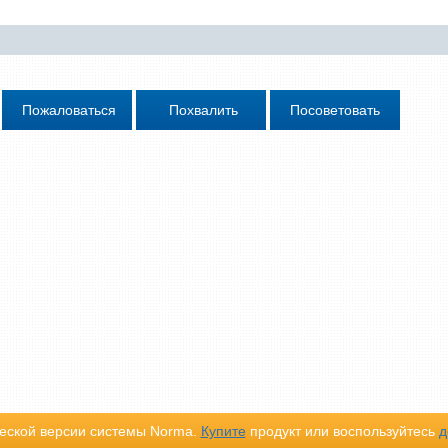
еской версии системы Norma.
Купите
продукт или воспользуйтесь
д