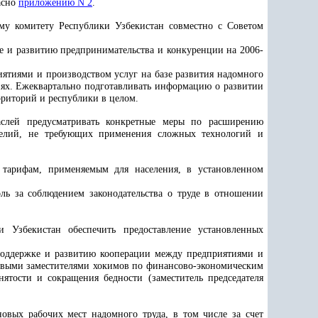
асно
приложению N 2
.
у комитету Республики Узбекистан совместно с Советом
е и развитию предпринимательства и конкуренции на 2006-
тиями и производством услуг на базе развития надомного
нях. Ежеквартально подготавливать информацию о развитии
рриторий и республики в целом.
раслей предусматривать конкретные меры по расширению
зделий, не требующих применения сложных технологий и
 тарифам, применяемым для населения, в установленном
ль за соблюдением законодательства о труде в отношении
 Узбекистан обеспечить предоставление установленных
 поддержке и развитию кооперации между предприятиями и
рвыми заместителями хокимов по финансово-экономическим
ятости и сокращения бедности (заместитель председателя
овых рабочих мест надомного труда, в том числе за счет