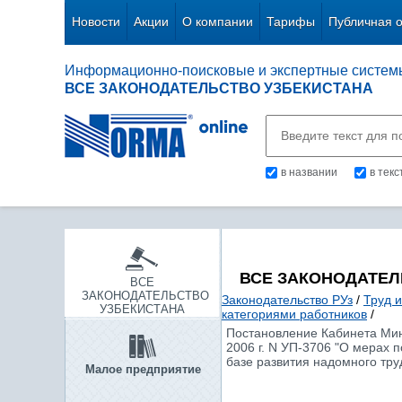
Новости
Акции
О компании
Тарифы
Публичная 
Информационно-поисковые и экспертные систем
ВСЕ ЗАКОНОДАТЕЛЬСТВО УЗБЕКИСТАНА
в названии
в тек
ВСЕ ЗАКОНОДАТЕЛ
ВСЕ
ЗАКОНОДАТЕЛЬСТВО
Законодательство РУз
/
Труд и
УЗБЕКИСТАНА
категориями работников
/
Постановление Кабинета Мини
2006 г. N УП-3706 "О мерах
базе развития надомного тру
Малое предприятие