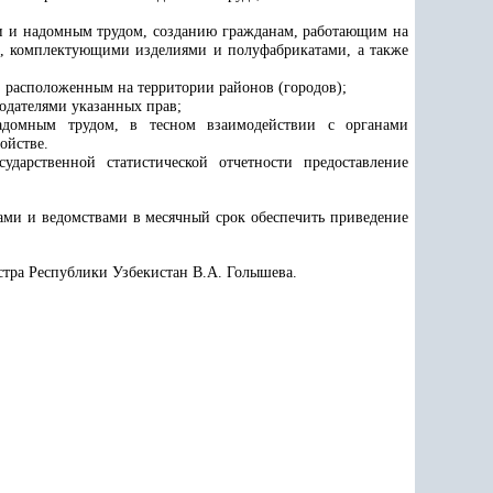
 и надомным трудом, созданию гражданам, работающим на
и, комплектующими изделиями и полуфабрикатами, а также
 расположенным на территории районов (городов);
одателями указанных прав;
надомным трудом, в тесном взаимодействии с органами
ойстве.
дарственной статистической отчетности предоставление
ами и ведомствами в месячный срок обеспечить приведение
стра Республики Узбекистан В.А. Голышева.