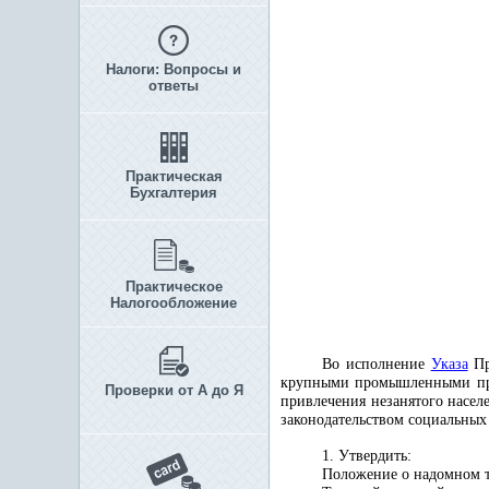
Налоги: Вопросы и
ответы
Практическая
Бухгалтерия
Практическое
Налогообложение
Во исполнение
Указа
Пр
крупными промышленными пред
Проверки от А до Я
привлечения незанятого насел
законодательством социальны
1. Утвердить:
Положение о надомном т