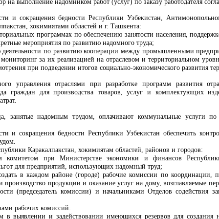
р на выполнение надомником работ (услуг) по заказу работодателя согл
ости и сокращения бедности
Республики Узбекистан, Антимонопольном
пакстан, хокимиятами областей и г. Ташкента:
иториальных программах по обеспечению занятости населения, поддержк
ретные мероприятия по развитию надомного труда;
 деятельности по развитию кооперации между промышленными предприя
 мониторинг за их реализацией на отраслевом и территориальном уров
мотрения при подведении итогов социально-экономического развития те
ного управления отраслями при разработке программ развития от
уда граждан для производства товаров, услуг и комплектующих и
атрат.
ца, занятые надомным трудом, оплачивают коммунальные услуги по
сти и сокращения бедности
Республики Узбекистан обеспечить контро
удом.
публики Каракалпакстан, хокимиятам областей, районов и городов:
м комитетом при Министерстве экономики и финансов
Республики
льгот для предприятий, использующих надомный труд;
оздать в каждом районе (городе) рабочие комиссии по координации,
 производство продукции и оказание услуг на дому, возглавляемые пе
сти (председатель комиссии) и начальниками Отделов содействия зан
чами рабочих комиссий:
м в выявлении и задействовании имеющихся резервов для создания н