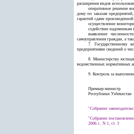
расширения видов использован
оперативное решение в
дому по заказам предприятий
гарантий сдачи произведенной
осуществление монитори
содействие надомникам 
выявление численност
самоуправления граждан, а так
7. Государственному к
предприятиями сведений о чис
8. Министерству юстици
ведомственных нормативных ак
9. Контроль за выполне
Премьер-министр
Республики 
"Собрание законодательст
"Собрание постановлени
2006 г., N 1, ст. 3