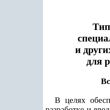
Тип
специа
и други
для 
Вс
В целях обесп
разработке и вве