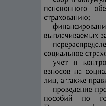
пенсионного об
страхованию;
финансирова
выплачиваемых за
перераспредел
социальное страх
учет и контр
взносов на соци
лиц, а также пра
проведение пр
пособий по гос