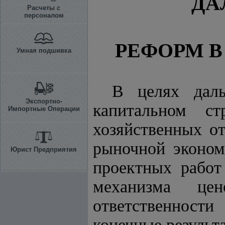
ДА
Расчеты с
персоналом
РЕФОРМ
В
Умная подшивка
В целях даль
Экспортно-
капитальном ст
Импортные Операции
хозяйственных о
рыночной эконом
Юрист Предприятия
проектных работ
механизма цен
ответственности
конечные результ