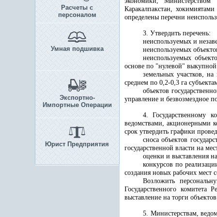
экономики, Министерством 
Расчеты с
Каракалпакстан, хокимиятами
персоналом
определены перечни неиспольз
3. Утвердить перечень:
неиспользуемых и незав
Умная подшивка
неиспользуемых объектов
неиспользуемых объекто
основе по "нулевой" выкупной
земельных участков, на
среднем по 0,2-0,3 га субъект
объектов государственн
Экспортно-
управление и безвозмездное п
Импортные Операции
4. Государственному к
ведомствами, акционерными к
срок утвердить графики прове
сноса объектов государ
Юрист Предприятия
государственной власти на мес
оценки и выставления н
конкурсов по реализаци
создания новых рабочих мест 
Возложить персональну
Государственного комитета 
выставление на торги объекто
5. Министерствам, ведо