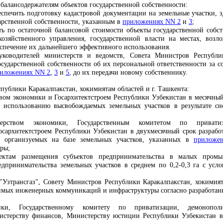
балансодержателям объектов государственной собственности:
еспечить подготовку кадастровой документации на земельные участки, 
дарственной собственности, указанным в
приложениях NN 2
и
3
;
ть по остаточной балансовой стоимости объекты государственной собс
хозяйственного управления, государственной власти на местах, воз
еспечение их дальнейшего эффективного использования.
уководителей министерств и ведомств, Совета Министров Республик
осударственной собственности об их персональной ответственности за с
иложениях NN 2
,
3
и
5
, до их передачи новому собственнику.
публики Каракалпакстан, хокимиятам областей и г. Ташкента:
вом экономики и Госархитектстроем Республики Узбекистан в месячны
использованию высвобождаемых земельных участков в результате сно
ерством экономики, Государственным комитетом по привати
осархитектстроем Республики Узбекистан в двухмесячный срок разрабо
 организуемых на базе земельных участков, указанных в
приложе
ры;
ектам размещения субъектов предпринимательства в малых промы
едпринимательства земельных участков в среднем по 0,2-0,3 га с усл
"Узтрансгаз", Совету Министров Республики Каракалпакстан, хокимията
димых инженерных коммуникаций и инфраструктуры согласно разработан
ики, Государственному комитету по приватизации, демонопол
нистерству финансов, Министерству юстиции Республики Узбекистан в