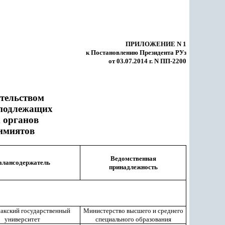
ПРИЛОЖЕНИЕ N 1
к Постановлению Президента РУз
от 03.07.2014 г. N ПП-2200
тельством
 подлежащих
 органов
имиятов
Ведомственная
алансодержатель
принадлежность
акский государственный
Министерство высшего и среднего
университет
специального образования