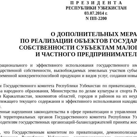
П Р Е З И Д Е Н Т А
РЕСПУБЛИКИ УЗБЕКИСТАН
03.07.2014 г.
N ПП-2200
О ДОПОЛНИТЕЛЬНЫХ МЕР
ПО РЕАЛИЗАЦИИ ОБЪЕКТОВ ГОСУДА
СОБСТВЕННОСТИ СУБЪЕКТАМ МАЛОГ
И ЧАСТНОГО ПРЕДПРИНИМАТЕЛ
рационального и эффективного использования государственного и
ударственной собственности, высвобождаемых земельных участков субъ
ременной конкурентоспособной продукции и видов услуг, создания новых
ям Государственного комитета Республики Узбекистан по приватизаци
а народного образования, Министерства по делам культуры и спорта Р
 Каракалпакстан, хокимиятов областей, городов и районов на их неуд
длежащего текущего содержания и эффективного использования находящ
.
енные нарушения законодательства в сфере приватизации и управлени
й территориальных органов Государственного комитета Республики У
оводителям государственных организаций-балансодержателей приняты же
, что Государственным комитетом по приватизации, демонополиза