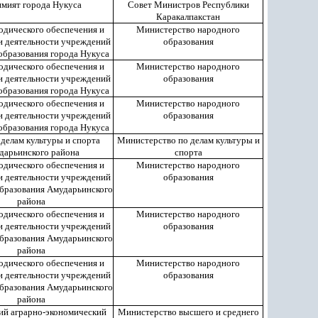
мият города Нукуса
Совет Министров Республики
Каракалпакстан
одического обеспечения и
Министерство народного
и деятельности учреждений
образования
образования города Нукуса
одического обеспечения и
Министерство народного
и деятельности учреждений
образования
образования города Нукуса
одического обеспечения и
Министерство народного
и деятельности учреждений
образования
образования города Нукуса
 делам культуры и спорта
Министерство по делам культуры и
дарьинского района
спорта
одического обеспечения и
Министерство народного
и деятельности учреждений
образования
бразования Амударьинского
района
одического обеспечения и
Министерство народного
и деятельности учреждений
образования
бразования Амударьинского
района
одического обеспечения и
Министерство народного
и деятельности учреждений
образования
бразования Амударьинского
района
ий аграрно-экономический
Министерство высшего и среднего