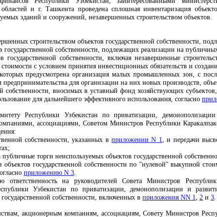
финансов Республики Узбекистан, заинтересованными министерс
 областей и г. Ташкента проведена сплошная инвентаризация объектов
уемых зданий и сооружений, незавершенных строительством объектов.
ершенных строительством объектов государственной собственности, под
 государственной собственности, подлежащих реализации на публичных 
в государственной собственности, включая незавершенные строитель
 стоимости с условием принятия инвестиционных обязательств и создани
 которых предусмотрена организация малых промышленных зон, с пос
ам предпринимательства для организации на них новых производств, объе
ой собственности, вносимых в уставный фонд хозяйствующих субъектов,
ользование для дальнейшего эффективного использования, согласно
прил
омитету Республики Узбекистан по приватизации, демонополизаци
омпаниями, ассоциациями, Советом Министров Республики Каракалпакст
дения:
ственной собственности, указанных в
приложении N 1
, и передачи выс
тах;
а публичные торги неиспользуемых объектов государственной собственн
и объектов государственной собственности по "нулевой" выкупной стои
согласно
приложению N 3
.
ю ответственность на руководителей Совета Министров Республик
Республики Узбекистан по приватизации, демонополизации и развит
в государственной собственности, включенных в
приложения NN 1
,
2
и
3
.
мствам, акционерным компаниям, ассоциациям, Совету Министров Респуб