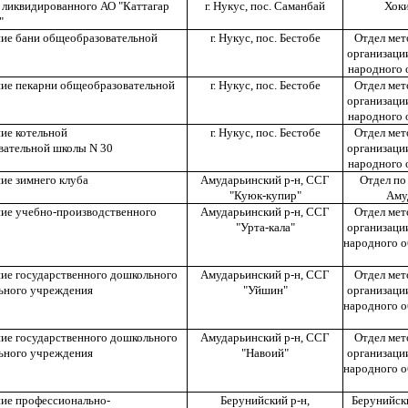
 ликвидированного АО "Каттагар
г. Нукус, пос. Саманбай
Хоки
"
ие бани общеобразовательной
г. Нукус, пос. Бестобе
Отдел мет
организаци
народного 
ие пекарни общеобразовательной
г. Нукус, пос. Бестобе
Отдел мет
организаци
народного 
ие котельной
г. Нукус, пос. Бестобе
Отдел мет
вательной школы N 30
организаци
народного 
ие зимнего клуба
Амударьинский р-н, ССГ
Отдел по
"Куюк-купир"
Аму
ие учебно-производственного
Амударьинский р-н, ССГ
Отдел мет
"Урта-кала"
организаци
народного о
ие государственного дошкольного
Амударьинский р-н, ССГ
Отдел мет
ьного учреждения
"Уйшин"
организаци
народного о
ие государственного дошкольного
Амударьинский р-н, ССГ
Отдел мет
ьного учреждения
"Навоий"
организаци
народного о
ие профессионально-
Берунийский р-н,
Берунийск