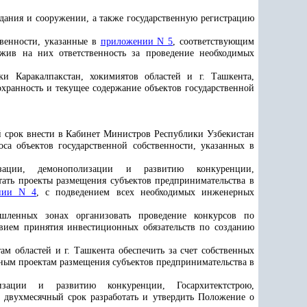
здания и сооружении, а также государственную регистрацию
твенности, указанные в
приложении N 5
, соответствующим
ложив на них ответственность за проведение необходимых
и Каракалпакстан, хокимиятов областей и г. Ташкента,
охранность и текущее содержание объектов государственной
й срок внести в Кабинет Министров Республики Узбекистан
са объектов государственной собственности, указанных в
зации, демонополизации и развитию конкуренции,
тать проекты размещения субъектов предпринимательства в
нии N 4
, с подведением всех необходимых инженерных
шленных зонах организовать проведение конкурсов по
овием принятия инвестиционных обязательств по созданию
м областей и г. Ташкента обеспечить за счет собственных
ным проектам размещения субъектов предпринимательства в
изации и развитию конкуренции, Госархитектстрою,
 двухмесячный срок разработать и утвердить Положение о