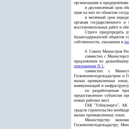
организациям и предприятиям-
в двухмесячный срок об
прав на них по объектам госу
в месячный срок переда
органам государственного и 
восстановительных работ и об
Строго предупредить р
балансодержателей объектов г
собственности, указанных в
пр
6. Совету Министров Рес
совместно с Министерст
предложения по дальнейшему 
приложении N 1
;
совместно с Минист
Госкомземгеодезкадастром и Г
малых промышленных зонах,
коммуникаций и инфраструкту
по разработанным про
предоставлению субъектам пр
новых рабочих мест.
ГАК "Узбекэнерго", АК 
средств строительство необхо
малых промышленных зонах.
Министерству эконом
Госкомземгеодезкадастру, Ми