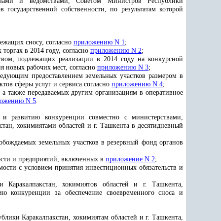
твами и ведомствами, Советом Министров Республики
 государственной собственности, по результатам которой
лежащих сносу, согласно
приложению N 1
;
торгах в 2014 году, согласно
приложению N 2
;
ством, подлежащих реализации в 2014 году на конкурсной
я новых рабочих мест, согласно
приложению N 3
;
ледующим предоставлением земельных участков размером в
ктов сферы услуг и сервиса согласно
приложению N 4
;
 а также передаваемых другим организациям в оперативное
ожению N 5
.
и и развитию конкуренции совместно с министерствами,
ан, хокимиятами областей и г. Ташкента в десятидневный
вобождаемых земельных участков в резервный фонд органов
ости и предприятий, включенных в
приложение N 2
;
мости с условием принятия инвестиционных обязательств и
и Каракалпакстан, хокимиятов областей и г. Ташкента,
ию конкуренции за обеспечение своевременного сноса и
лики Каракалпакстан, хокимиятам областей и г. Ташкента,