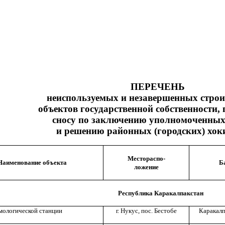
ПЕРЕЧЕНЬ
неиспользуемых и незавершенных строи
объектов государственной собственности,
сносу по заключению уполномоченных
и решению районных (городских) хок
Местораспо-
Наименование объекта
Б
ложение
Республика Каракалпакстан
мологической станции
г. Нукус, пос. Бестобе
Каракалп