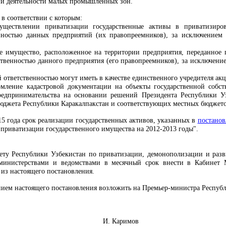
ии деятельности малых промышленных зон.
 в соответствии с которым:
уществлении приватизации государственные активы в приватизир
нностью данных предприятий (их правопреемников), за исключением 
 имущество, расположенное на территории предприятия, переданное 
ственностью данного предприятия (его правопреемников), за исключени
 ответственностью могут иметь в качестве единственного учредителя ак
рмление кадастровой документации на объекты государственной собс
редпринимательства на основании решений Президента Республики У
 бюджета Республики Каракалпакстан и соответствующих местных бюджето
15 года срок реализации государственных активов, указанных в
постано
приватизации государственного имущества на 2012-2013 годы".
тету Республики Узбекистан по приватизации, демонополизации и ра
министерствами и ведомствами в месячный срок внести в Кабинет
 из настоящего постановления.
ением настоящего постановления возложить на Премьер-министра Респуб
Узбекистан И. Каримов