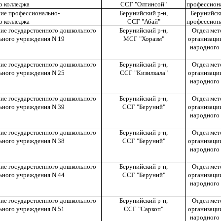
о колледжа
ССГ "Олтинсой"
профессиона
ие профессионально-
Берунийский р-н,
Берунийск
о колледжа
ССГ "Абай"
профессиона
ие государственного дошкольного
Берунийский р-н,
Отдел мет
ьного учреждения N 19
МСГ "Хоразм"
организаци
народного 
ие государственного дошкольного
Берунийский р-н,
Отдел мет
ьного учреждения N 25
ССГ "Кизилкала"
организаци
народного 
ие государственного дошкольного
Берунийский р-н,
Отдел мет
ьного учреждения N 39
ССГ "Беруний"
организаци
народного 
ие государственного дошкольного
Берунийский р-н,
Отдел мет
ьного учреждения N 38
ССГ "Беруний"
организаци
народного 
ие государственного дошкольного
Берунийский р-н,
Отдел мет
ьного учреждения N 44
ССГ "Беруний"
организаци
народного 
ие государственного дошкольного
Берунийский р-н,
Отдел мет
ьного учреждения N 51
ССГ "Саркоп"
организаци
народного 