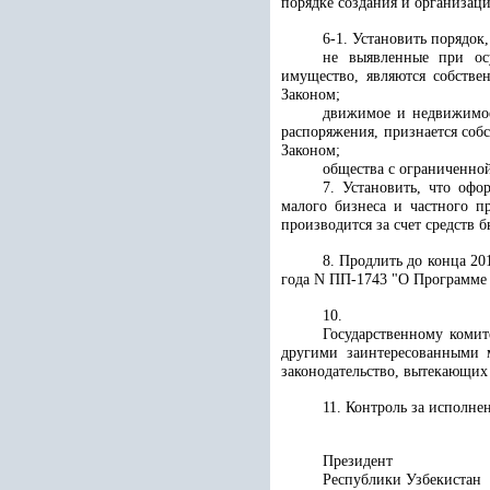
порядке создания и организац
6-1. Установить порядок,
не выявленные при ос
имущество, являются собстве
Законом;
движимое и недвижимое
распоряжения, признается соб
Законом;
общества с ограниченной
7. Установить, что офо
малого бизнеса и частного п
производится за счет средств
8. Продлить до конца 20
года N ПП-1743 "О Программе 
10.
Государственному коми
другими заинтересованными 
законодательство, вытекающих
11. Контроль за исполн
Президент
Республики 