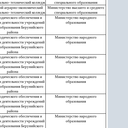
льно- технический колледж
специального образования
ий аграрно-экономический
Министерство высшего и среднего
льно- технический колледж
специального образования
одического обеспечения и
Министерство народного
и деятельности учреждений
образования
образования Берунийского
района
одического обеспечения и
Министерство народного
и деятельности учреждений
образования
образования Берунийского
района
одического обеспечения и
Министерство народного
и деятельности учреждений
образования
образования Берунийского
района
одического обеспечения и
Министерство народного
и деятельности учреждений
образования
образования Берунийского
района
одического обеспечения и
Министерство народного
и деятельности учреждений
образования
образования Берунийского
района
одического обеспечения и
Министерство народного
и деятельности учреждений
образования
образования Берунийского