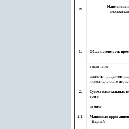
Наименован
N
показател
1.
Общая стоимость прое
в том числе:
выплаты процентов пос
инвестиционного перио
2.
Сумма капитальных в
всего
из них:
2.1.
Машинная ирригацион
"Нарпай"