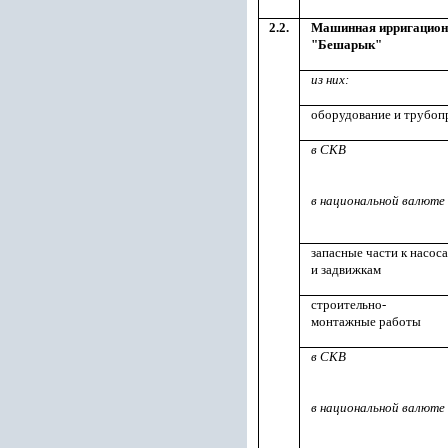
2.2.
Машинная ирригацион
"Бешарык"
из них:
оборудование и трубо
в СКВ
в национальной валюте
запасные части к насоса
и задвижкам
строительно-
монтажные работы
в СКВ
в национальной валюте