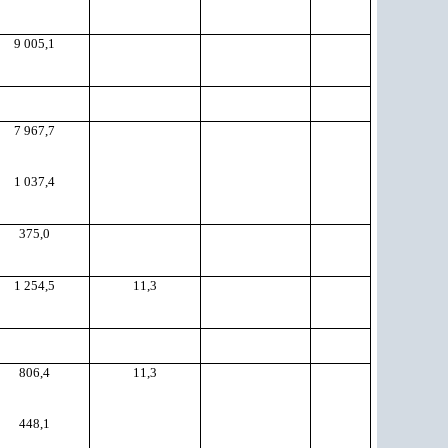
9 005,1
7 967,7
1 037,4
375,0
1 254,5
11,3
806,4
11,3
448,1