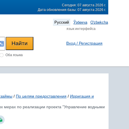
Сегодня: 07 августа 2026 г.
Дата обновления базы: 07 августа 2026 г.
Русский
Ўзбекча
O'zbekcha
язык интерфейса
Вход / Регистрация
Оба языка
 займы
/
По целям предоставления
/
Ирригация и
ных мерах по реализации проекта "Управление водными