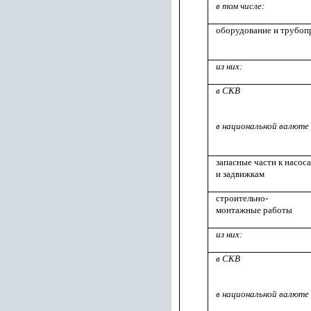
в том числе:
оборудование и трубо
из них:
в СКВ
в национальной валюте
запасные части к насоса
и задвижкам
строительно-
монтажные работы
из них:
в СКВ
в национальной валюте