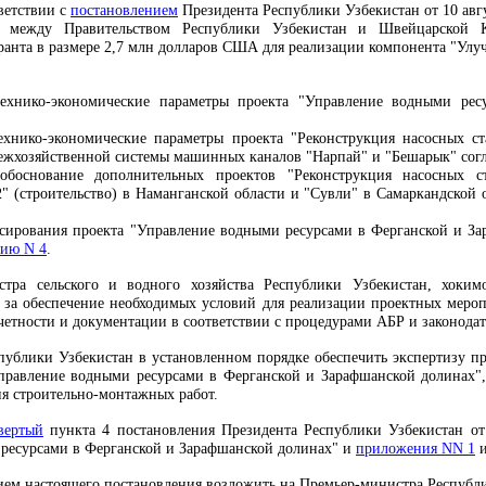
ветствии с
постановлением
Президента Республики Узбекистан от 10 авгу
а между Правительством Республики Узбекистан и Швейцарской К
ранта в размере 2,7 млн долларов США для реализации компонента "Ул
ехнико-экономические параметры проекта "Управление водными рес
ехнико-экономические параметры проекта "Реконструкция насосных с
межхозяйственной системы машинных каналов "Нарпай" и "Бешарык" сог
 обоснование дополнительных проектов "Реконструкция насосных 
" (строительство) в Наманганской области и "Сувли" в Самаркандской
ирования проекта "Управление водными ресурсами в Ферганской и За
ию N 4
.
тра сельского и водного хозяйства Республики Узбекистан, хоким
ь за обеспечение необходимых условий для реализации проектных меро
четности и документации в соответствии с процедурами АБР и законода
спублики Узбекистан в установленном порядке обеспечить экспертизу п
Управление водными ресурсами в Ферганской и Зарафшанской долинах",
ия строительно-монтажных работ.
вертый
пункта 4 постановления Президента Республики Узбекистан от
 ресурсами в Ферганской и Зарафшанской долинах" и
приложения NN 1
нием настоящего постановления возложить на Премьер-министра Республ