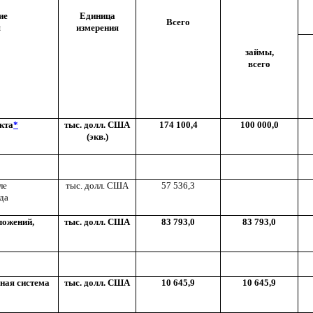
ие
Единица
Всего
я
измерения
займы,
всего
кта
*
тыс. долл. США
174 100,4
100 000,0
(экв.)
ле
тыс. долл. США
57 536,3
да
ложений,
тыс. долл. США
83 793,0
83 793,0
ная система
тыс. долл. США
10 645,9
10 645,9