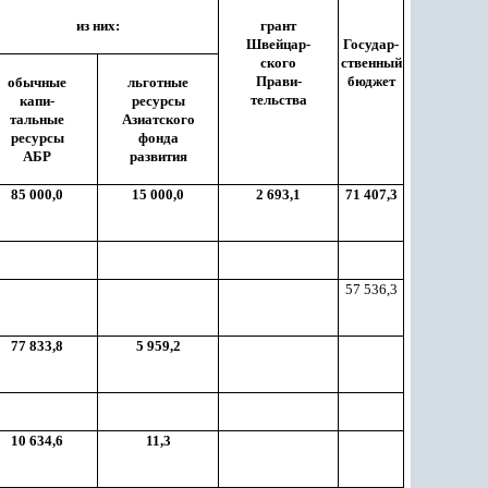
из них:
грант
Швейцар-
Государ-
ского
ственный
Прави-
бюджет
обычные
льготные
тельства
капи-
ресурсы
тальные
Азиатского
ресурсы
фонда
АБР
развития
85 000,0
15 000,0
2 693,1
71 407,3
57 536,3
77 833,8
5 959,2
10 634,6
11,3