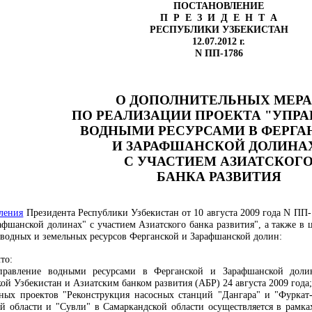
ПОСТАНОВЛЕНИЕ
П Р Е З И Д Е Н Т А
РЕСПУБЛИКИ УЗБЕКИСТАН
12.07.2012 г.
N ПП-1786
О ДОПОЛНИТЕЛЬНЫХ МЕР
ПО РЕАЛИЗАЦИИ ПРОЕКТА "УПР
ВОДНЫМИ РЕСУРСАМИ В ФЕРГА
И ЗАРАФШАНСКОЙ ДОЛИНА
С УЧАСТИЕМ АЗИАТСКОГ
БАНКА РАЗВИТИЯ
ления
Президента Республики Узбекистан от 10 августа 2009 года N ПП
афшанской долинах" с участием Азиатского банка развития", а также в 
водных и земельных ресурсов Ферганской и Зарафшанской долин:
то:
Управление водными ресурсами в Ферганской и Зарафшанской долин
й Узбекистан и Азиатским банком развития (АБР) 24 августа 2009 года;
ных проектов "Реконструкция насосных станций "Дангара" и "Фуркат-
ой области и "Сувли" в Самаркандской области осуществляется в рамк