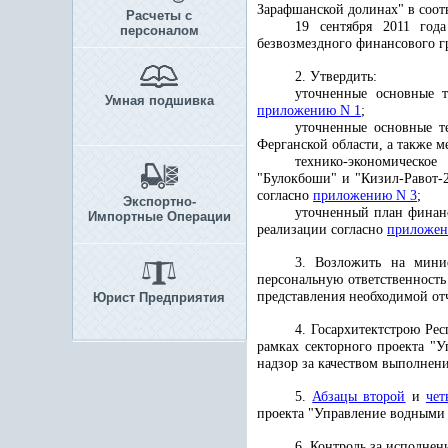
Зарафшанской долинах" в соот
Расчеты с
19 сентября 2011 год
персоналом
безвозмездного финансового г
2. Утвердить:
уточненные основные т
Умная подшивка
приложению N 1
;
уточненные основные т
Ферганской области, а также 
технико-экономическое
"Булокбоши" и "Кизил-Равот-2
согласно
приложению N 3
;
Экспортно-
уточненный план финанс
Импортные Операции
реализации согласно
приложен
3. Возложить на минис
персональную ответственност
представления необходимой от
Юрист Предприятия
4. Госархитектстрою Ре
рамках секторного проекта "
надзор за качеством выполнен
5.
Абзацы второй
и
чет
проекта "Управление водными
6. Контроль за исполне