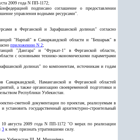
ста 2009 года N ПП-1172;
онфедерацией подписано соглашение о предоставлении
учшение управления водными ресурсами".
урсами в Ферганской и Зарафшанской долинах" согласно
танций "Нарпай" в Самаркандской области и "Бешарык" в
ласно
приложению N 2
;
станций "Дангара" и "Фуркат-1" в Ферганской области,
 области с основными технико-экономическими параметрами
рафшанской долинах" по компонентам, источникам и годам
ов Самаркандской, Наманганской и Ферганской областей
приятий, а также организацию своевременной подготовки и
тельством Республики Узбекистан.
роектно-сметной документации по проектам, реализуемым в
 и установить государственный архитектурно-строительный
 10 августа 2009 года N ПП-1172 "О мерах по реализации
и
3
к нему признать утратившими силу.
ики Узбекистан Ш. М. Мирзиёева.