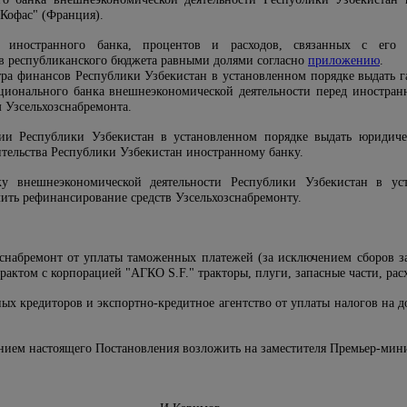
"Кофас" (Франция).
 иностранного банка, процентов и расходов, связанных с его о
тв республиканского бюджета равными долями согласно
приложению
.
ра финансов Республики Узбекистан в установленном порядке выдать г
ционального банка внешнеэкономической деятельности перед иностра
м Узсельхозснабремонта.
ии Республики Узбекистан в установленном порядке выдать юридиче
ительства Республики Узбекистан иностранному банку.
у внешнеэкономической деятельности Республики Узбекистан в ус
ить рефинансирование средств Узсельхозснабремонту.
зснабремонт от уплаты таможенных платежей (за исключением сборов з
рактом с корпорацией "АГКО S.F." тракторы, плуги, запасные части, ра
ых кредиторов и экспортно-кредитное агентство от уплаты налогов на 
ением настоящего Постановления возложить на заместителя Премьер-ми