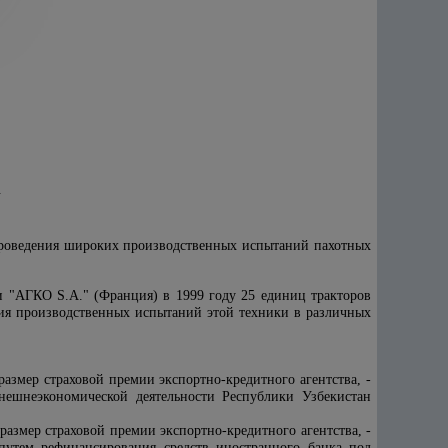
Х
проведения широких производственных испытаний пахотных
и "АГКО S.A." (Франция) в 1999 году 25 единиц тракторов
ия производственных испытаний этой техники в различных
размер страховой премии экспортно-кредитного агентства, -
нешнеэкономической деятельности Республики Узбекистан
размер страховой премии экспортно-кредитного агентства, -
путем рефинансирования средств иностранного банка под