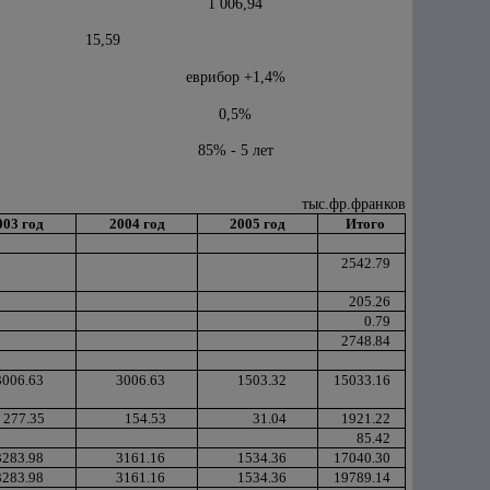
1 006,94
15,59
еврибор +1,4%
0,5%
85% - 5 лет
тыс.фр.франков
003 год
2004 год
2005 год
Итого
2542.79
205.26
0.79
2748.84
3006.63
3006.63
1503.32
15033.16
277.35
154.53
31.04
1921.22
85.42
3283.98
3161.16
1534.36
17040.30
3283.98
3161.16
1534.36
19789.14