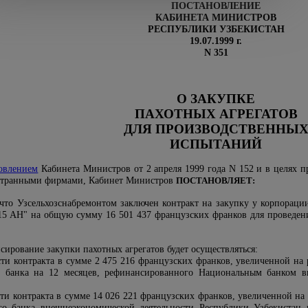
ПОСТАНОВЛЕНИЕ
КАБИНЕТА МИНИСТРОВ
РЕСПУБЛИКИ УЗБЕКИСТАН
19.07.1999 г.
N 351
О ЗАКУПКЕ
ПАХОТНЫХ АГРЕГАТОВ
ДЛЯ ПРОИЗВОДСТВЕННЫ
ИСПЫТАНИЙ
овлением
Кабинета Министров от 2 апреля 1999 года N 152 и в целях 
остранными фирмами, Кабинет Министров
ПОСТАНОВЛЯЕТ:
 что Узсельхозснабремонтом заключен контракт на закупку у корпораци
15 AH" на общую сумму 16 501 437 французских франков для проведен
нсирование закупки пахотных агрегатов будет осуществляться:
ти контракта в сумме 2 475 216 французских франков, увеличенной на 
о банка на 12 месяцев, рефинансированного Национальным банком в
ти контракта в сумме 14 026 221 французских франков, увеличенной на 
го банка внешнеэкономической деятельности Республики Узбекистан 