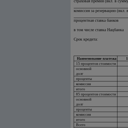
страховая премия (вкл. в сумм
комиссия за резервацию (вкл. 
процентная ставка банков
в том числе ставка Нацбанка
Срок кредита:
Наименование платежа
1
15 процентов стоимости
основной
долг
проценты
комиссия
итого
85 процентов стоимости
основной
долг
проценты
комиссия
итого
Всего