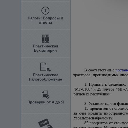
Налоги: Вопросы и
ответы
Практическая
Бухгалтерия
В соответствии с
постан
Практическое
тракторов, производимых ин
Налогообложение
1. Принять к сведению,
"MF-8160" и 25 плугов "MF-7
регионах республики.
Проверки от А до Я
2. Установить, что фина
15 процентов от стоимос
за счет кредита иностранног
Узсельхозснабремонту;
85 процентов от стоимос
за счет кредита Национально