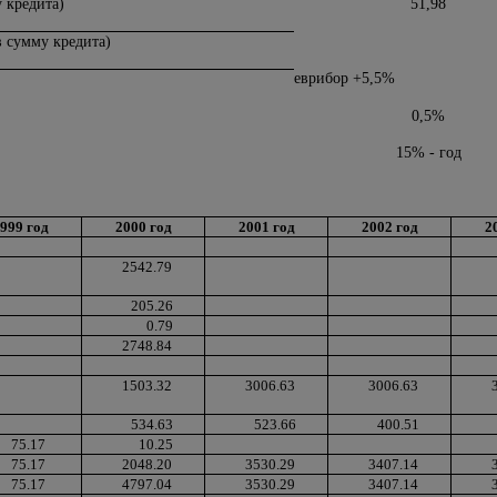
у кредита)
51,98
в сумму кредита)
еврибор +5,5%
0,5%
15% - год
999 год
2000 год
2001 год
2002 год
2
2542.79
205.26
0.79
2748.84
1503.32
3006.63
3006.63
534.63
523.66
400.51
75.17
10.25
75.17
2048.20
3530.29
3407.14
75.17
4797.04
3530.29
3407.14