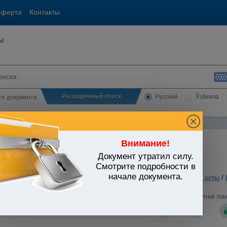
оферта
Контакты
ы
Расширенный поиск
Русский
Ўзбекча
сте документа
Внимание!
Документ утратил силу.
ЬСТВО УЗБЕКИСТАНА
Смотрите подробности в
начале документа.
. Кредитование. Валютное регулирование
/
Утратившие силу акты
/
стров Республики Узбекистан от 19.07.1999 г. N 351 "О закупке п