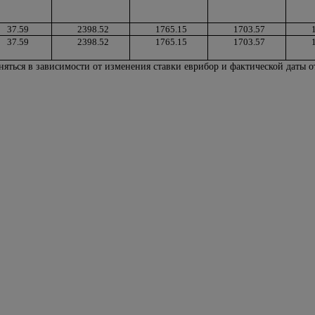
37.59
2398.52
1765.15
1703.57
37.59
2398.52
1765.15
1703.57
няться в зависимости от изменения ставки еврибор и фактической даты о