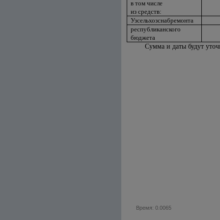
в том числе
из средств:
Узсельхозснабремонта
республиканского
бюджета
Сумма и даты будут уточ
Время: 0.0065