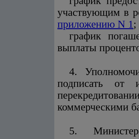
график предос
участвующим в р
приложению N 1
;
график погаш
выплаты проценто
4. Уполномоч
подписать от 
перекредитова
коммерческими б
5. Министе