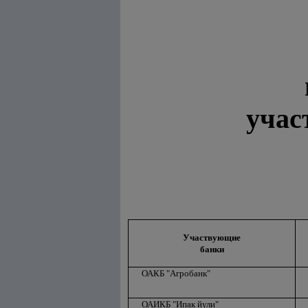
учас
Участвующие
банки
ОАКБ "Агробанк"
ОАИКБ "Ипак йули"