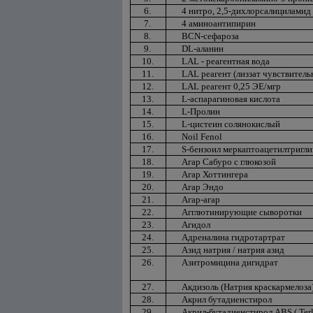
6.
4 нитро, 2,5-дихлорсалициламид
7.
4 аминоантипирин
8.
BCN-сефароза
9.
DL-аланин
10.
LAL - реагентная вода
11.
LAL реагент (лиззат чувствитель
12.
LAL реагент 0,25 ЭЕ/мгр
13.
L-аспарагиновая кислота
14.
L-Пролин
15.
L-цистеин солянокислый
16.
Noil Fenol
17.
S-бензоил меркаптоацетилтригл
18.
Агар Сабуро с глюкозой
19.
Агар Хоттингера
20.
Агар Эндо
21.
Агар-агар
22.
Агглютинирующие сыворотки
23.
Агидол
24.
Адреналина гидротартрат
25.
Азид натрия / натрия азид
26.
Азитромицина дигидрат
27.
Акдизоль (Натрия краскармелоза
28.
Акрил бутадиенстирол
29.
Акрил-бутадиенстирол АВS ( Ter