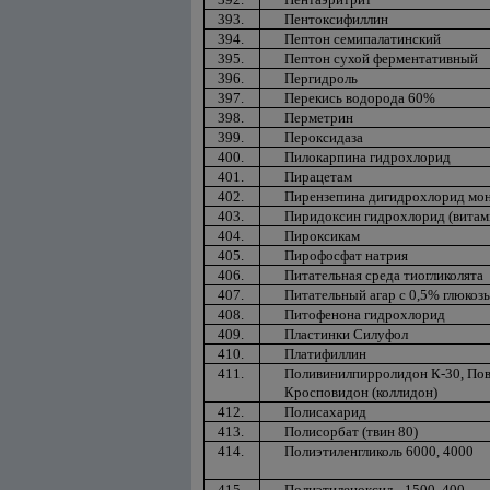
393.
Пентоксифиллин
394.
Пептон семипалатинский
395.
Пептон сухой ферментативный
396.
Пергидроль
397.
Перекись водорода 60%
398.
Перметрин
399.
Пероксидаза
400.
Пилокарпина гидрохлорид
401.
Пирацетам
402.
Пирензепина дигидрохлорид мо
403.
Пиридоксин гидрохлорид (витам
404.
Пироксикам
405.
Пирофосфат натрия
406.
Питательная среда тиогликолята
407.
Питательный агар с 0,5% глюкоз
408.
Питофенона гидрохлорид
409.
Пластинки Силуфол
410.
Платифиллин
411.
Поливинилпирролидон К-30, Пов
Кросповидон (коллидон)
412.
Полисахарид
413.
Полисорбат (твин 80)
414.
Полиэтиленгликоль 6000, 4000
415.
Полиэтиленоксид - 1500, 400