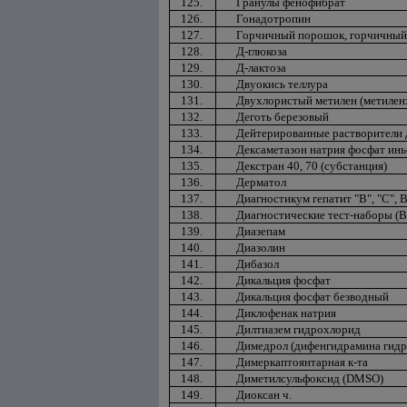
125.
Гранулы фенофибрат
126.
Гонадотропин
127.
Горчичный порошок, горчичный
128.
Д-глюкоза
129.
Д-лактоза
130.
Двуокись теллура
131.
Двухлористый метилен (метилен
132.
Деготь березовый
133.
Дейтерированные растворители 
134.
Дексаметазон натрия фосфат ин
135.
Декстран 40, 70 (субстанция)
136.
Дерматол
137.
Диагностикум гепатит "В", "С", 
138.
Диагностические тест-наборы (
139.
Диазепам
140.
Диазолин
141.
Дибазол
142.
Дикальция фосфат
143.
Дикальция фосфат безводный
144.
Диклофенак натрия
145.
Дилтиазем гидрохлорид
146.
Димедрол (дифенгидрамина гид
147.
Димеркаптоянтарная к-та
148.
Диметилсульфоксид (DMSO)
149.
Диоксан ч.