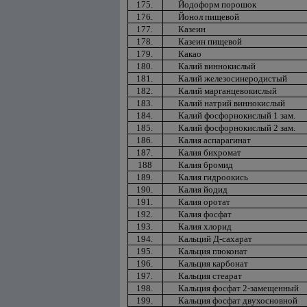
175.
Йодоформ порошок
176.
Йонол пищевой
177.
Казеин
178.
Казеин пищевой
179.
Какао
180.
Калий виннокислый
181.
Калий железосинеродистый
182.
Калий марганцевокислый
183.
Калий натрий виннокислый
184.
Калий фосфорнокислый 1 зам.
185.
Калий фосфорнокислый 2 зам.
186.
Калия аспарагинат
187.
Калия бихромат
188
Калия бромид
189.
Калия гидроокись
190.
Калия йодид
191.
Калия оротат
192.
Калия фосфат
193.
Калия хлорид
194.
Кальций Д-сахарат
195.
Кальция глюконат
196.
Кальция карбонат
197.
Кальция стеарат
198.
Кальция фосфат 2-замещенный
199.
Кальция фосфат двухосновной