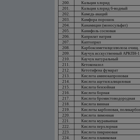
200.
Кальция хлорид
201.
Кальция хлорид 6-водный
202.
Камедь акаций
203.
Камфора порошок
204.
Канамицин (моносульфат)
205.
Канифоль сосновая
206.
Каприлат натрия
207.
Каптоприл
208.
Карбоксиметилцеллюлоза очищ.
209.
Каучук исскуственный АРКПН-1
210.
Каучук натуральный
211.
Кетоконазол
212.
Кетотифена фумарат
213.
Кислота аминокапроновая
214.
Кислота ацетилсалициловая
215.
Кислота бензойная
216.
Кислота борная
217.
Кислота бромистоводородная
218.
Кислота винная
219.
Кислоты карбоновая, поликарбо
220.
Кислота лимонная
221.
Кислота муравьиная
222.
Кислота перхлорная
223.
Кислота пикриновая
224.
Кислота плавиковая