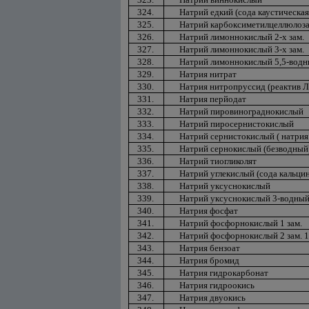
324.
Натрий едкий (сода каустическая
325.
Натрий карбоксиметилцеллюлоз
326.
Натрий лимоннокислый 2-х зам.
327.
Натрий лимоннокислый 3-х зам.
328.
Натрий лимоннокислый 5,5-вод
329.
Натрия нитрат
330.
Натрия нитропруссид (реактив Л
331.
Натрия перйодат
332.
Натрий пировинограднокислый
333.
Натрий пиросернистокислый
334.
Натрий сернистокислый ( натрия
335.
Натрий сернокислый (безводный
336.
Натрий тиогликолят
337.
Натрий углекислый (сода кальци
338.
Натрий уксуснокислый
339.
Натрий уксуснокислый 3-водный 
340.
Натрия фосфат
341.
Натрий фосфорнокислый 1 зам.
342.
Натрий фосфорнокислый 2 зам. 
343.
Натрия бензоат
344.
Натрия бромид
345.
Натрия гидрокарбонат
346.
Натрия гидроокись
347.
Натрия двуокись