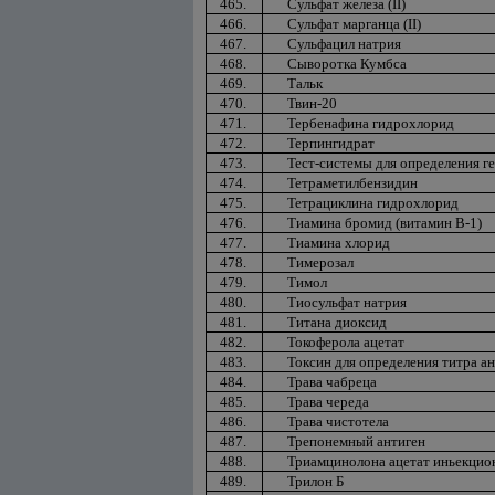
465.
Сульфат железа (II)
466.
Сульфат марганца (II)
467.
Сульфацил натрия
468.
Сыворотка Кумбса
469.
Тальк
470.
Твин-20
471.
Тербенафина гидрохлорид
472.
Терпингидрат
473.
Тест-системы для определения гепа
474.
Тетраметилбензидин
475.
Тетрациклина гидрохлорид
476.
Тиамина бромид (витамин В-1)
477.
Тиамина хлорид
478.
Тимерозал
479.
Тимол
480.
Тиосульфат натрия
481.
Титана диоксид
482.
Токоферола ацетат
483.
Токсин для определения титра а
484.
Трава чабреца
485.
Трава череда
486.
Трава чистотела
487.
Трепонемный антиген
488.
Триамцинолона ацетат иньекци
489.
Трилон Б