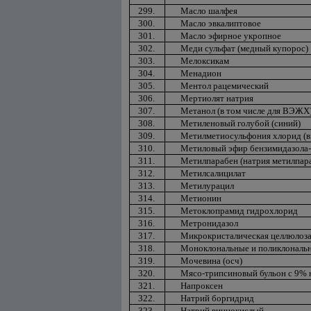
299.
Масло шалфея
300.
Масло эвкалиптовое
301.
Масло эфирное укропное
302.
Меди сульфат (медный купорос)
303.
Мелоксикам
304.
Менадион
305.
Ментол рацемический
306.
Мертиолят натрия
307.
Метанол (в том числе для ВЭЖХ
308.
Метиленовый голубой (синий)
309.
Метилметиосульфония хлорид (в
310.
Метиловый эфир бензимидазола-
311.
Метилпарабен (натрия метилпара
312.
Метилсалицилат
313.
Метилурацил
314.
Метионин
315.
Метоклопрамид гидрохлорид
316.
Метронидазол
317.
Микрокристалическая целлюлоза
318.
Моноклональные и поликлональн
319.
Мочевина (осч)
320.
Мясо-трипсиновый бульон с 9% 
321.
Напроксен
322.
Натрий боргидрид
323.
Натрий виннокислый