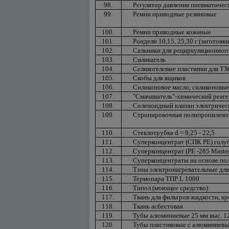
98.
Регулятор давления пневматиче
99.
Ремни приводные резиновые
100.
Ремни приводные кожаные
101.
Рондели 10,15, 25,30 г (заготовк
102.
Сальники для рециркуляционног
103.
Силикагель
104.
Селикогелевые пластинки для Т
105.
Скобы для ящиков
106.
Силиконовое масло, силиконовые
107.
"Смачиватель"-химический реаге
108.
Соленоидный клапан электричес
109.
Стропировочная полипропиленов
110.
Стеклотрубка d = 9,25 - 22,5
111.
Суперконцентрат (СПК РЕ) голу
112.
Суперконцентрат (РЕ -285 Maste
113.
Суперконцентраты на основе по
114.
Тэны электронагревательные дл
115.
Термопара TПP L 1000
116.
Типол (моющее средство)
117.
Ткань для фильтров жидкости, к
118.
Ткань асбестовая
119.
Тубы алюминиевые 25 мм выс. 120(1
120.
Тубы пластиковые с алюминиев