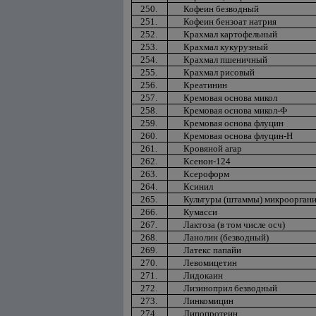
250.
Кофеин безводный
251.
Кофеин бензоат натрия
252.
Крахмал картофельный
253.
Крахмал кукурузный
254.
Крахмал пшеничный
255.
Крахмал рисовый
256.
Креатинин
257.
Кремовая основа микол
258.
Кремовая основа микол-Ф
259.
Кремовая основа флуцин
260.
Кремовая основа флуцин-Н
261.
Кровяной агар
262.
Ксенон-124
263.
Ксероформ
264.
Ксинил
265.
Культуры (штаммы) микроорган
266.
Кумасси
267.
Лактоза (в том числе осч)
268.
Ланолин (безводный)
269.
Латекс папайи
270.
Левомицетин
271.
Лидокаин
272.
Лизиноприл безводный
273.
Линкомицин
274.
Липопротеин