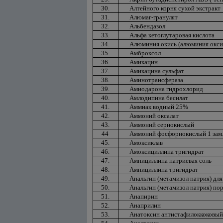
30.
Алтейного корня сухой экстракт
31.
Алюмаг-гранулят
32.
Альбендазол
33.
Альфа кетоглутаровая кислота
34.
Алюминия окись (алюминия окси
35.
Амброксол
36.
Амикацин
37.
Амикацина сульфат
38.
Аминотрансфераза
39.
Амиодарона гидрохлорид
40.
Амлодипина бесилат
41.
Аммиак водный 25%
42.
Аммоний оксалат
43.
Аммоний сернокислый
44
Аммоний фосфорнокислый 1 зам
45.
Амоксиклав
46.
Амоксициллина тригидрат
47.
Ампициллина натриевая соль
48.
Ампициллина тригидрат
49.
Анальгин (метамизол натрия) для
50.
Анальгин (метамизол натрия) по
51.
Анапирин
52.
Анаприлин
53.
Анатоксин антистафилоккоковый