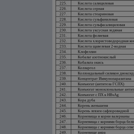
225.
Кислота салициловая
226.
Кислота серная
227.
Кислота стеариновая
228.
Кислота сульфаниловая
229.
Кислота сульфасалициловая
230.
Кислота уксусная ледяная
231.
Кислота фолиевая
232.
Кислота хлористоводородная ко
233.
Кислота щавелевая 2-водная
234.
Клофеллин
235.
Кобальт азотнокислый
236.
Кобальта окись
237.
Колларгол
238.
Коллоидальный силикон диоксид
239.
Концентрат Иммунопаразитана
240.
Конъюгат (антитела ГСПХ)
241.
Конъюгат моноклональные антите
242.
Конъюгат с ПХ к HBsAg
243.
Кора дуба
244.
Корень женьшеня
245.
Корень левзеи сафлоровидной
246.
Корневища и корни валерианы
247.
Корневища с корнями борца бел
248.
Корневища с корнями борца сев
249.
Корневище аира