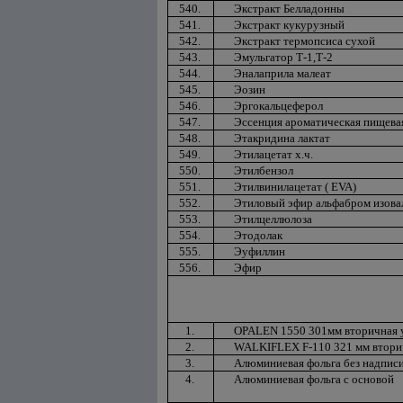
540.
Экстракт Белладонны
541.
Экстракт кукурузный
542.
Экстракт термопсиса сухой
543.
Эмульгатор Т-1,Т-2
544.
Эналаприла малеат
545.
Эозин
546.
Эргокальцеферол
547.
Эссенция ароматическая пищева
548.
Этакридина лактат
549.
Этилацетат х.ч.
550.
Этилбензол
551.
Этилвинилацетат ( EVA)
552.
Этиловый эфир альфабром изова
553.
Этилцеллюлоза
554.
Этодолак
555.
Эуфиллин
556.
Эфир
1.
OPALEN 1550 301мм вторичная у
2.
WALKIFLEX F-110 321 мм вторич
3.
Алюминиевая фольга без надпис
4.
Алюминиевая фольга с основой