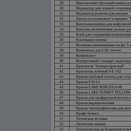
29.
Импульсный сбросный клапан дл
30.
Индикатор для газовой стерилиз
31.
Индикатор реактив для анализа
32.
Запчасти в комплекте к машине 
33.
Капельная камера для инфузионн
34.
Капсулы желатиновые разных ра
35.
Клей для соединения (термоплав
36.
Клеющаяся пленка
37.
Колпачки алюминиевые на фл. 5 мл
38.
Комплекты для LAL тестов
39.
Компопласт
40.
Контрольный стандарт эндотокс
41.
Краситель "Аллюра красный"
42.
Краситель зеленый S-E 142
43.
Краска глубокой печати для сте
44.
Краска F 9114
45.
Краска LAKE PONCEUA 4R
46.
Краска LAKE SUNSET YELLOW
47.
Краска для трафаретной печати ш
48.
Краска маркировочная
49.
Краска типографическая для ше
50.
Крафт бумага
51.
Латексные вставки
52.
Латексные валики
53.
Лента клеевая на бумажной осно