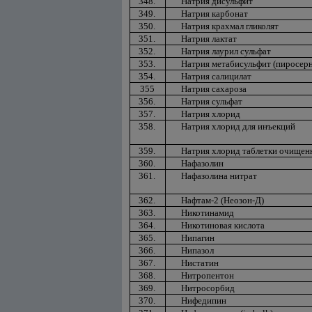
348.
Натрия дисульфит
349.
Натрия карбонат
350.
Натрия крахмал гликолят
351.
Натрия лактат
352.
Натрия лаурил сульфат
353.
Натрия метабисульфит (пиросер
354.
Натрия салицилат
355
Натрия сахароза
356.
Натрия сульфат
357.
Натрия хлорид
358.
Натрия хлорид для инъекций
359.
Натрия хлорид таблетки очищен
360.
Нафазолин
361.
Нафазолина нитрат
362.
Нафтам-2 (Неозон-Д)
363.
Никотинамид
364.
Никотиновая кислота
365.
Нипагин
366.
Нипазол
367.
Нистатин
368.
Нитропентон
369.
Нитросорбид
370.
Нифедипин