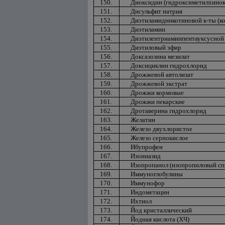
150.
Диоксидин (гидроксиметилхинок
151.
Дисульфит натрия
152.
Диэтиламидникотиновой к-ты (к
153.
Диэтиламин
154.
Диэтилентриаминпентауксусной к
155.
Диэтиловый эфир
156.
Доксазозина мезилат
157.
Доксициклин гидрохлорид
158.
Дрожжевой автолизат
159.
Дрожжевой экстрат
160.
Дрожжи кормовые
161.
Дрожжи пекарские
162.
Дротаверина гидрохлорид
163.
Желатин
164.
Железо двухлористое
165.
Железо сернокислое
166.
Ибупрофен
167.
Изониазид
168.
Изопропанол (изопропиловый сп
169.
Иммуноглобулины
170.
Иммунофор
171.
Индометацин
172.
Ихтиол
173.
Йод кристаллический
174.
Йодная кислота (ХЧ)