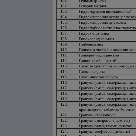
101.
Генциан фиолет
102.
Гепарин натрия
103.
Гидрокортизон инъекционный
104.
Гидроксипропил метил целлюлоз
105.
Гидроксипропил целлюлоза
106.
Гидрофобное нетканное полотно
107.
Гидрохлортиазид
108.
Гипохлорид кальция
109.
Глибенкламид
110.
Глинозем чистый, алюминия окс
111.
Глицерин медицинский
112.
Глицин особо чистый
113.
Глюкоза (декстроза) моногидрат 
114.
Глюкооксидаза
115.
Глютаминовая кислота
116.
Гранулы (смесь, содержащая акт
117.
Гранулы (смесь, содержащая акт
118.
Гранулы (смесь, содержащая акт
119.
Гранулы (смесь, содержащая акт
120.
Гранулы (смесь, содержащая ак
производство таблеток "Коризан
121.
Гранулы итраконазол
122.
Гранулы омепразол (пелетты)
123.
Гранулы сальбутамола сульфат
124.
Гранулы теофиллин (пелетты)