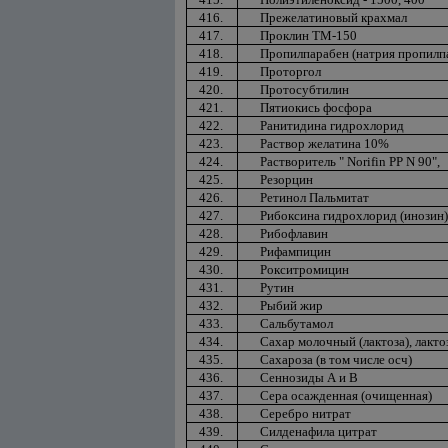
416.
Прежелатиновый крахмал
417.
Проклин ТМ-150
418.
Пропилпарабен (натрия пропилп
419.
Проторгол
420.
Протосубтилин
421.
Пятиокись фосфора
422.
Ранитидина гидрохлорид
423.
Раствор желатина 10%
424.
Растворитель " Norifin PP N 90",
425.
Резорцин
426.
Ретинол Пальмитат
427.
Рибоксина гидрохлорид (инозин)
428.
Рибофлавин
429.
Рифампицин
430.
Рокситромицин
431.
Рутин
432.
Рыбий жир
433.
Сальбутамол
434.
Сахар молочный (лактоза), лакт
435.
Сахароза (в том числе осч)
436.
Сеннозиды А и В
437.
Сера осажденная (очищенная)
438.
Серебро нитрат
439.
Силденафила цитрат