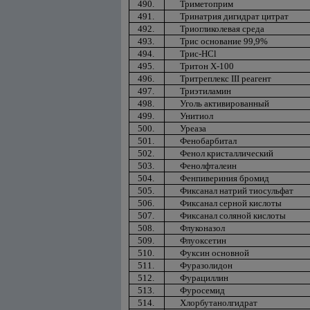
490.
Триметоприм
491.
Тринатрия дигидрат цитрат
492.
Триогликолевая среда
493.
Трис основание 99,9%
494.
Трис-HCl
495.
Тритон Х-100
496.
Тритреплекс III реагент
497.
Триэтиламин
498.
Уголь активированный
499.
Унитиол
500.
Уреаза
501.
Фенобарбитал
502.
Фенол кристаллический
503.
Фенолфталеин
504.
Фенпивериния бромид
505.
Фиксанал натрий тиосульфат
506.
Фиксанал серной кислоты
507.
Фиксанал соляной кислоты
508.
Флуконазол
509.
Флуоксетин
510.
Фуксин основной
511.
Фуразолидон
512.
Фурациллин
513.
Фуросемид
514.
Хлорбутанолгидрат