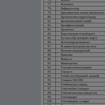
77.
Бензонал
78.
Бифидум агар
79.
Бриллинтовая зелень (малахитов.
80.
Бромгексина гидрохлорид
81.
Бромтимоловый синий
82.
Бромфенолсиний
83.
Бронопол
84.
Бура (натрия тетраборат)
85.
Бутанол (бутиловый спирт)
86.
Бутилгидроксианизол
87.
В-аминэтилсерная кислота
88.
Вазелин медицинский
89.
Ванилин
90.
Викасол
91.
Винпоцетин
92.
Гексаметилентетрамин
93.
Гексан ч.
94.
Гелий газообразный, жидкий
95.
Гемакон 500/300
96.
Гембиоксид хлорид
97.
Гемоглобин стандарт
98.
Гемолитическая сыворотка
99.
Гентамицин
100.
Гентамицина сульфат