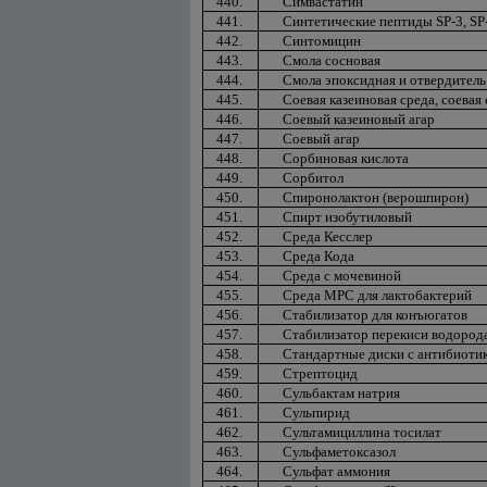
440.
Симвастатин
441.
Синтетические пептиды SP-3, SP-H
442.
Синтомицин
443.
Смола сосновая
444.
Смола эпоксидная и отвердитель 
445.
Соевая казеиновая среда, соевая
446.
Соевый казеиновый агар
447.
Соевый агар
448.
Сорбиновая кислота
449.
Сорбитол
450.
Спиронолактон (верошпирон)
451.
Спирт изобутиловый
452.
Среда Кесслер
453.
Среда Кода
454.
Среда с мочевиной
455.
Среда МРС для лактобактерий
456.
Стабилизатор для конъюгатов
457.
Стабилизатор перекиси водород
458.
Стандартные диски с антибиоти
459.
Стрептоцид
460.
Сульбактам натрия
461.
Сульпирид
462.
Сультамициллина тосилат
463.
Сульфаметоксазол
464.
Сульфат аммония