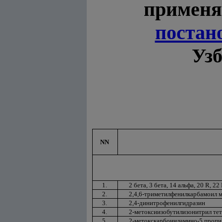
примен
постан
Узб
NN
1.
2 бета, 3 бета, 14 альфа, 20 R, 2
2.
2,4,6-триметилфенилкарбамоил 
3.
2,4-динитрофенилгидразин
4.
2-метоксиизобутилизонитрил те
5.
2-метокскарбониламино-5 пропи