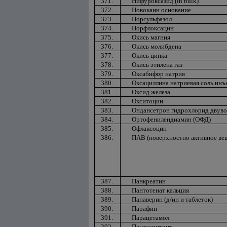
371.
Нифуроксазид (in bulk)
372.
Новокаин основание
373.
Норсульфазол
374.
Норфлоксацин
375.
Окись магния
376.
Окись молибдена
377.
Окись цинка
378.
Окись этилена газ
379.
Оксабифор натрия
380.
Оксациллина натриевая соль инъ
381.
Оксид железа
382.
Окситоцин
383.
Ондансетрон гидрохлорид двув
384.
Ортофенилендиамин (ОФД)
385.
Офлаксоцин
386.
ПАВ (поверхностно активное ве
387.
Панкреатин
388.
Пантотенат кальция
389.
Папаверин (д/ин и таблеток)
390.
Парафин
391.
Парацетамол
392.
Пентаэритрит