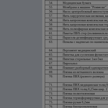
54.
Медицинская бумага
55.
Мембрана к машине "Роммелаг"
56.
Насос центробежный многоступ
57.
Нить хирургическая шелковая, ка
58.
Нить капроновая комплексная ме
59.
Нить капроновая комплексная т
60.
Нить полиэфирная комплексная 
61.
Пакеты ПВХ стер (поливинилхло
62.
Парасоль-дезинфицирующее сред
63.
Пеналы с надписью по наименов
64.
Пергамент медицинский
65.
Пипетка для суспензии фунистат
66.
Пипетки стерильные 1мл-5мл
67.
Пирогалол
68.
Планшет разборный однократног
69.
Пленка из нетканного волокна
70.
Пленка ПВХ (разного размера)
71.
Пленка ПВХ медицинская толщ 0
72.
Пленка ПВХ толщ 0,25мм шир. 1
73.
Пленка полиэтиленовая
74.
Пленка термоформируемая для у
75.
Пленка-рукав 0,2мм
76.
Пленка биопропиленовая