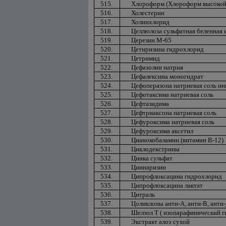
515.
Хлороформ (Хлороформ высокой
516.
Холестерин
517.
Холинхлорид
518.
Целлюлоза сульфатная беленная 
519.
Церезин М-65
520.
Цетиризина гидрохлорид
521.
Цетримид
522.
Цефазолин натрия
523.
Цефалексина моногидрат
524.
Цефоперазона натриевая соль ин
525.
Цефотаксима натриевая соль
526.
Цефтазидима
527.
Цефтриаксона натриевая соль
528.
Цефуроксима натриевая соль
529.
Цефуроксима аксетил
530.
Цианокобаламин (витамин В-12)
531.
Циклодекстрины
532.
Цинка сульфат
533.
Циннаризин
534.
Ципрофлоксацина гидрохлорид
535.
Ципрофлоксацина лактат
536.
Цитраль
537.
Цоликлоны анти-А, анти-В, анти
538.
Шелзол Т ( изопарафинический г
539.
Экстракт алоэ сухой