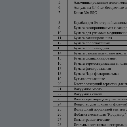
5.
Алюминизированные пластиковы
6.
Ампулы на 3,4,6 мл бесцветные и
7.
Банки 30г БДС
8.
Барабан для блистерной машины,
9.
Бумага газопроницаемая с лаки
10.
Бумага для упаковки медицинских 
11.
Бумага ламинированная
12.
Бумага пропечатанная
13.
Бумага пропиамидная
14.
Бумага с полиэтиленовым покры
15.
Бумага силиконизированая
16.
Бумага термосвариваемая с пол
17.
Бумага фильтровальная
18.
Бумага Чара фильтровальная
19.
Бутыли стеклянные
20.
Быстросохнущий герметик для в
21.
Вакуумное масло
22.
Вакуумная смазка
23.
Валики красящие для упаковочн
24.
Вещество для покрытия филм-та
25.
Воздушный поршневой вентиль 
26.
Добавка скользящая "Кродамид"
27.
Иглы атравматические
28.
Игольные заготовки, нестерильн