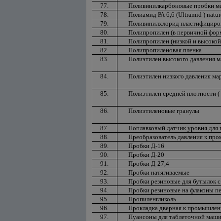
77.
Поливинилкарбоновые пробки мед
78.
Полиамид РА 6,6 (Ultramid ) natu
79.
Поливинилхлорид пластифициро
80.
Полипропилен (в первичной форм
81.
Полипропилен (низкой и высокой
82.
Полипропиленовая пленка
83.
Полиэтилен высокого давления 
84.
Полиэтилен низкого давления м
85.
Полиэтилен средней плотности ( 
86.
Полиэтиленовые гранулы
87.
Поплавковый датчик уровня для
88.
Преобразователь давления к пр
89.
Пробки Д-16
90.
Пробки Д-20
91.
Пробки Д-27,4
92.
Пробки натягиваемые
93.
Пробки резиновые для бутылок 
94.
Пробки резиновые на флаконы п
95.
Пропиленгликоль
96.
Прокладка дверная к промышлен
97.
Пуансоны для таблеточной маш