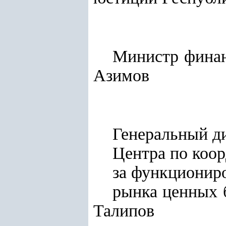
Мини
Азимов
Генеральный д
Центра по коо
за функционир
рынк
Талипов