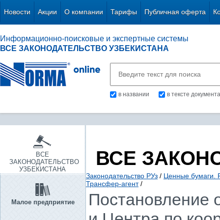
Новости
Акции
О компании
Тарифы
Публичная оферта
К
Информационно-поисковые и экспертные системы
ВСЕ ЗАКОНОДАТЕЛЬСТВО УЗБЕКИСТАНА
в названии
в тексте документ
ВСЕ ЗАКОН
ВСЕ
ЗАКОНОДАТЕЛЬСТВО
УЗБЕКИСТАНА
Законодательство РУз
/
Ценные бумаги. 
Трансфер-агент
/
Постановление о
Малое предприятие
и Центра по коо