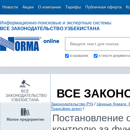
Новости
Акции
О компании
Тарифы
Публичная оферта
К
Информационно-поисковые и экспертные системы
ВСЕ ЗАКОНОДАТЕЛЬСТВО УЗБЕКИСТАНА
в названии
в тексте документ
ВСЕ ЗАКОН
ВСЕ
ЗАКОНОДАТЕЛЬСТВО
УЗБЕКИСТАНА
Законодательство РУз
/
Ценные бумаги. 
Трансфер-агент
/
Постановление о
Малое предприятие
контролю за фун