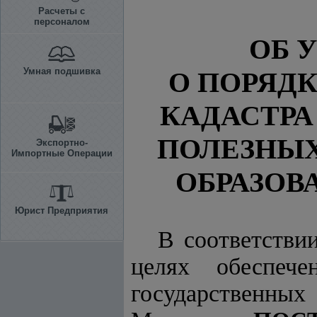
Расчеты с
персоналом
ОБ 
Умная подшивка
О ПОРЯД
КАДАСТРА
ПОЛЕЗНЫ
Экспортно-
Импортные Операции
ОБРАЗОВ
Юрист Предприятия
В соответстви
целях обеспе
государственны