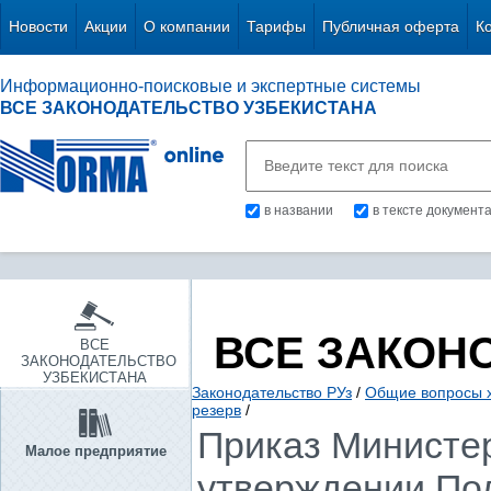
Новости
Акции
О компании
Тарифы
Публичная оферта
К
Информационно-поисковые и экспертные системы
ВСЕ ЗАКОНОДАТЕЛЬСТВО УЗБЕКИСТАНА
в названии
в тексте документ
ВСЕ ЗАКОН
ВСЕ
ЗАКОНОДАТЕЛЬСТВО
УЗБЕКИСТАНА
Законодательство РУз
/
Общие вопросы х
резерв
/
Приказ Министер
Малое предприятие
утверждении По