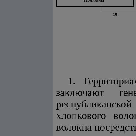
терминалы
10
1. Территори
заключают ген
республиканск
хлопкового воло
волокна посредст