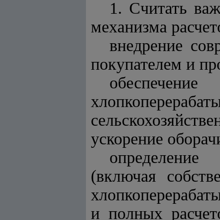
1. Считать ва
механизма расчет
внедрение сов
покупателем и пр
обеспече
хлопкопере
сельскохозяйст
ускорение оборач
определение
(включая собст
хлопкоперерабат
и полных расчет