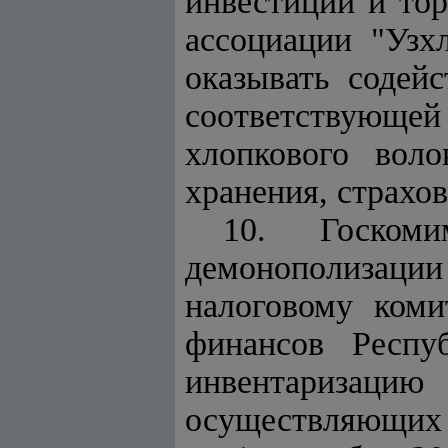
инвестиций и тор
ассоциации "Узх
оказывать содей
соответствующе
хлопкового вол
хранения, страхо
10. Госкоми
демонополизаци
налоговому коми
финансов Респу
инвентаризацию
осуществляющих п