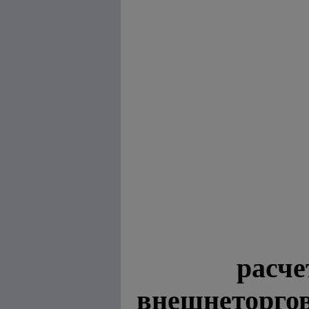
расче
внешнеторго