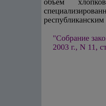
объем хлопко
специализиро
республиканским 
"Собрание зако
2003 г., N 11, с