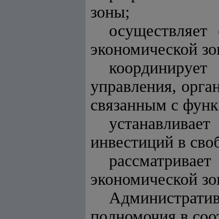
зоны;
осуществляет
экономической зо
координируе
управления, орга
связанным с функ
устанавливае
инвестиций в сво
рассматривае
экономической зо
Администрат
полномочия в соо