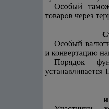
Особый тамож
товаров через те
С
Особый валютн
и конвертацию на
Порядок фун
устанавливается 
и
Участники х