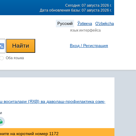
Сегодня: 07 августа 2026 г.
Дата обновления базы: 07 августа 2026 г.
Русский
Ўзбекча
O'zbekcha
язык интерфейса
Вход / Регистрация
Оба языка
ш воситалари (ЯҲВ) ва даволаш-профилактика озиқ-
и
оните на короткий номер 1172