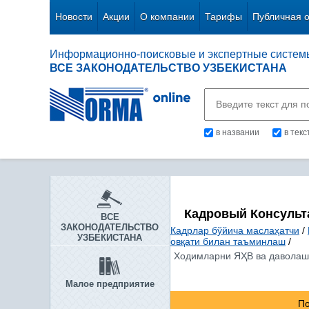
Новости
Акции
О компании
Тарифы
Публичная 
Информационно-поисковые и экспертные систем
ВСЕ ЗАКОНОДАТЕЛЬСТВО УЗБЕКИСТАНА
в названии
в тек
Кадровый Консульт
ВСЕ
ЗАКОНОДАТЕЛЬСТВО
Кадрлар бўйича маслаҳатчи
/
УЗБЕКИСТАНА
овқати билан таъминлаш
/
Ходимларни ЯҲВ ва даволаш
Малое предприятие
По