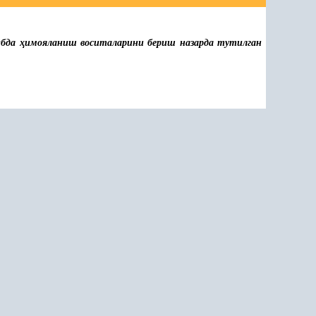
ибда
ҳ
имояланиш воситаларини бериш назарда тутилган