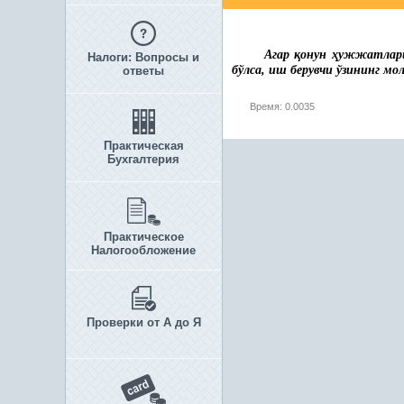
Агар
қ
онун
ҳ
ужжатлари
Налоги: Вопросы и
бўлса, и
ш берувчи
ўзининг мо
ответы
Время: 0.0035
Практическая
Бухгалтерия
Практическое
Налогообложение
Проверки от А до Я