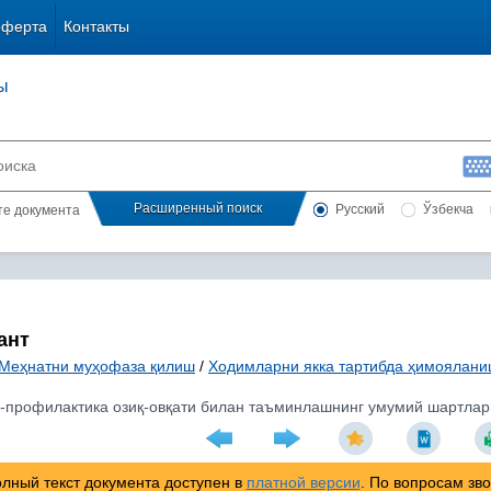
оферта
Контакты
ы
Расширенный поиск
Русский
Ўзбекча
сте документа
ант
Меҳнатни муҳофаза қилиш
/
Ходимларни якка тартибда ҳимоялани
-профилактика озиқ-овқати билан таъминлашнинг умумий шартлар
лный текст документа доступен в
платной версии
. По вопросам зв