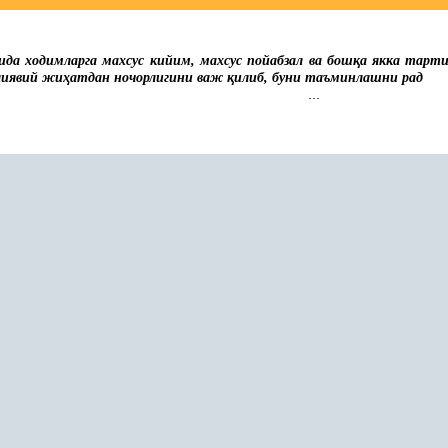
да ходимларга
махсус кийим, махсус пойабзал ва бош
қ
а якка тарт
лиявий жи
ҳ
атдан ночорлигини важ
қ
илиб, буни таъминлашни рад
...