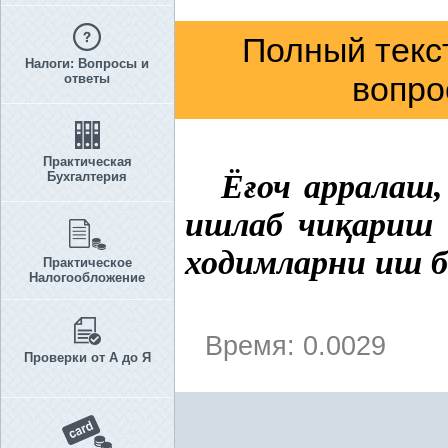
Полный текс
Налоги: Вопросы и
вопро
ответы
Практическая
Ё
ғ
оч
арралаш,
Бухгалтерия
ишлаб чи
қ
ариш 
ходимларни
иш б
Практическое
Налогообложение
Время: 0.0029
Проверки от А до Я