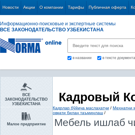
Новости
Акции
О компании
Тарифы
Публичная оферта
К
Информационно-поисковые и экспертные системы
ВСЕ ЗАКОНОДАТЕЛЬСТВО УЗБЕКИСТАНА
в названии
в тексте документ
Кадровый К
ВСЕ
ЗАКОНОДАТЕЛЬСТВО
УЗБЕКИСТАНА
Кадрлар бўйича маслаҳатчи
/
Меҳнатни 
овқати билан таъминлаш
/
Мебель ишлаб ч
Малое предприятие