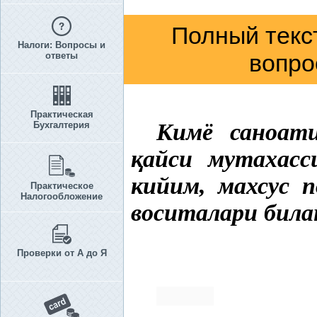
Полный текс
Налоги: Вопросы и
вопро
ответы
Практическая
Кимё
саноати
Бухгалтерия
қ
айси мутахасс
кийим, махсус п
Практическое
Налогообложение
воситалари бил
Проверки от А до Я