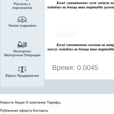
Кимё саноатининг
суст азотли к
Расчеты с
пойабзал ва бош
қ
а якка тартибда
ҳ
имоя
персоналом
Умная подшивка
Кимё саноатининг
аммиак ва нат
махсус пойабзал ва бош
қ
а якка тартибд
Экспортно-
Импортные Операции
Время: 0.0045
Юрист Предприятия
Новости
Акции
О компании
Тарифы
Публичная оферта
Контакты