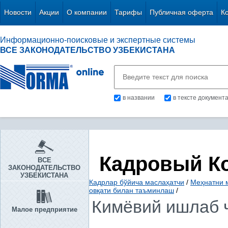
Новости
Акции
О компании
Тарифы
Публичная оферта
К
Информационно-поисковые и экспертные системы
ВСЕ ЗАКОНОДАТЕЛЬСТВО УЗБЕКИСТАНА
в названии
в тексте документ
Кадровый К
ВСЕ
ЗАКОНОДАТЕЛЬСТВО
УЗБЕКИСТАНА
Кадрлар бўйича маслаҳатчи
/
Меҳнатни 
овқати билан таъминлаш
/
Кимёвий ишлаб 
Малое предприятие