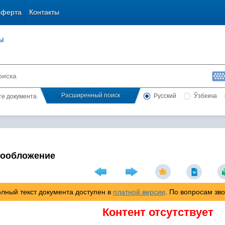
оферта
Контакты
ы
Расширенный поиск
Русский
Ўзбекча
сте документа
гообложение
лный текст документа доступен в
платной версии
. По вопросам зв
Контент отсутствует