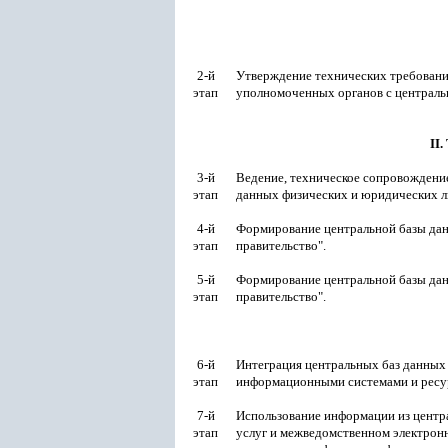
2-й
Утверждение технических требовани
этап
уполномоченных органов с централь
II
3-й
Ведение, техническое сопровождени
этап
данных физических и юридических л
4-й
Формирование центральной базы дан
этап
правительство".
5-й
Формирование центральной базы да
этап
правительство".
6-й
Интеграция центральных баз данных 
этап
информационными системами и ресу
7-й
Использование информации из центр
этап
услуг и межведомственном электрон