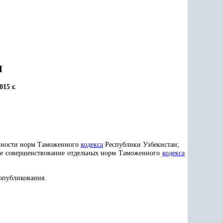
Н
15 г.
ивности норм Таможенного
кодекса
Республики Узбекистан;
шее совершенствование отдельных норм Таможенного
кодекса
 опубликования.