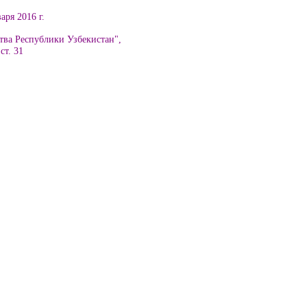
аря 2016 г.
тва Республики Узбекистан",
 ст. 3
1