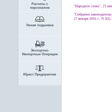
Расчеты с
"Народное слово", 21 янв
персоналом
"Собрание законодательс
2
7
я
нваря
2016 г., N 3
(
I)
,
Умная подшивка
Экспортно-
Импортные Операции
Юрист Предприятия