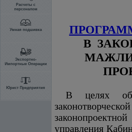
Расчеты с
персоналом
ПРОГРАМ
Умная подшивка
В ЗАК
МАЖЛИ
Экспортно-
Импортные Операции
ПРОЕ
Юрист Предприятия
В целях обе
законотворческой
законопроектн
управления Каби