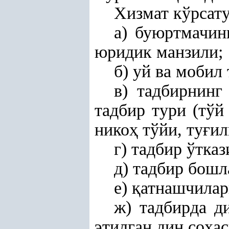
Хизмат кўрсату
а) буюртмачин
юридик манзили;
б) уй ва мобил
в) тадбирнинг
тадбир тури (тўй
нико
ҳ
тўйи, ту
ғ
ил
г) тадбир ўтказ
д) тадбир бош
е)
қ
атнашчилар
ж) тадбирда д
этилган дин со
ҳ
а