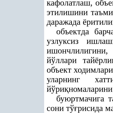
кафолатлаш, объе
этилишини таъми
даражада ёритил
объектда барч
узлуксиз ишлаш
ишончлилигини,
йўллари тайёрли
объект ходимлари
уларнинг хатти
йўри
қ
номаларини
буюртмачига 
сони тў
ғ
рисида м