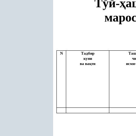
Тўй-
ҳ
а
маро
N
Тадбир
Таш
куни
ч
ва ва
қ
ти
исми