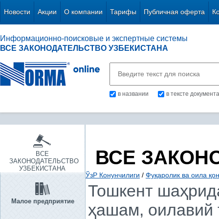
Новости
Акции
О компании
Тарифы
Публичная оферта
К
Информационно-поисковые и экспертные системы
ВСЕ ЗАКОНОДАТЕЛЬСТВО УЗБЕКИСТАНА
в названии
в тексте документ
ВСЕ ЗАКОН
ВСЕ
ЗАКОНОДАТЕЛЬСТВО
УЗБЕКИСТАНА
ЎзР Конунчилиги
/
Фуқаролик ва оила қо
Тошкент шаҳрида
Малое предприятие
ҳашам, оилавий 