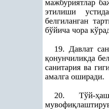
мажбуриятлар ба
этилиши устид
белгиланган тар
бўйича чора кўра
19. Давлат са
қ
онунчиликда бел
санитария ва гиг
амалга оширади.
20. Тўй-
ҳ
а
мувофи
қ
лаштирув