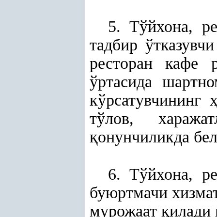
5. Тўйхона, р
тадбир ўтказувчи
ресторан кафе 
ўртасида шартно
кўрсатувчининг
тўлов, хаража
қ
онунчиликда бел
6. Тўйхона, р
буюртмачи хизмат
мурожаат
қ
илади