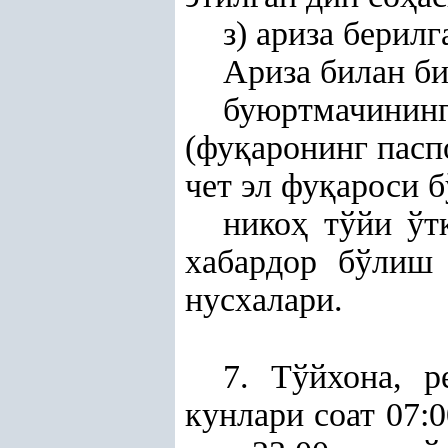
з) ариза берил
Ариза билан би
буюртмачини
(фу
қ
аронинг пас
чет эл фу
қ
ароси б
нико
ҳ
тўйи ўтк
хабардор бўлиш
нусхалари.
7. Тўйхона, р
кунлари соат 07:0