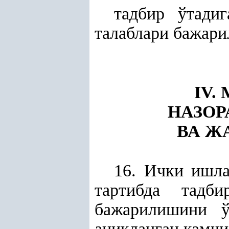
тадбир ўтади
талаблари бажари
IV.
НАЗОР
ВА Ж
16. Ички ишл
тартибда тадби
бажарилишини ў
ани
қ
ланган камчи