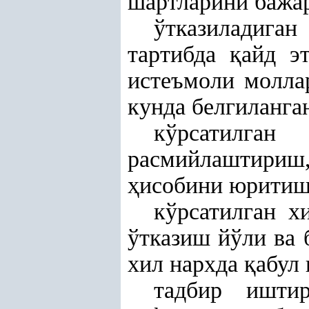
шартларини бажар
ўтказиладига
тартибда
қ
айд э
истеъмоли молла
кунда белгиланг
кўрсатилган
расмийлаштири
ҳ
исобини юритиш
кўрсатилган х
ўтказиш йўли ва 
хил нархда
қ
абул
тадбир иштир