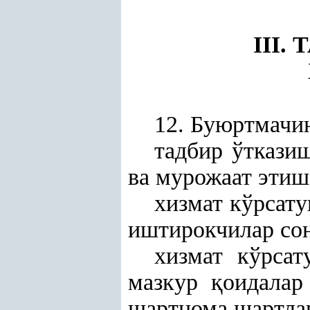
III
12. Буюртмачи
тадбир ўткази
ва мурожаат этиш
хизмат кўрсат
иштирокчилар со
хизмат кўрса
мазкур
қ
оидалар
шартнома шартла