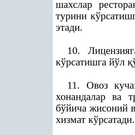
шахслар рестора
турини кўрсатишг
этади.
10. Лицензия
кўрсатишга йўл
қ
11. Овоз куча
хонандалар ва 
бўйича жисоний 
хизмат кўрсатади.