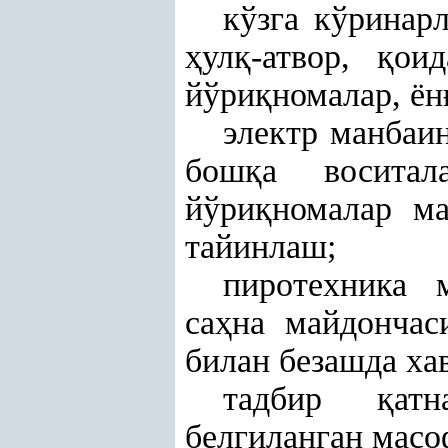
кўзга кўринар
ҳ
ул
қ
-атвор,
қ
оид
йўри
қ
номалар, ён
электр манбаин
бош
қ
а воситал
йўри
қ
номалар м
тайинлаш;
пиротехника 
са
ҳ
на майдончас
билан безашда ха
тадбир
қ
ат
белгиланган масо