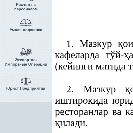
Расчеты с
персоналом
Умная подшивка
1. Мазкур
қ
о
кафеларда тўй-
ҳ
Экспортно-
(кейинги матнда 
Импортные Операции
2. Мазкур
қ
Юрист Предприятия
иштирокида юрид
ресторанлар ва к
қ
илади.