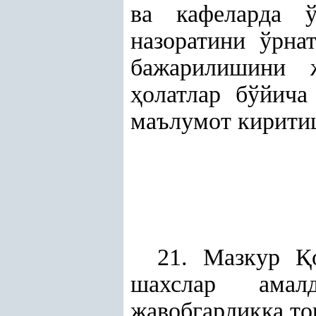
ва кафеларда ў
назоратини ўрн
бажарилишини
ҳ
олатлар бўйича
маълумот киритиш
21. Мазкур
Қ
шахслар ама
жавобгарликка то