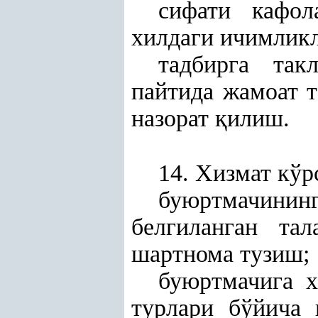
сифати кафол
хилдаги ичимлик
тадбирга так
пайтида жамоат 
назорат
қ
илиш.
14. Хизмат кў
буюртмачининг
белгиланган тал
шартнома тузиш;
буюртмачига х
турлари бўйича