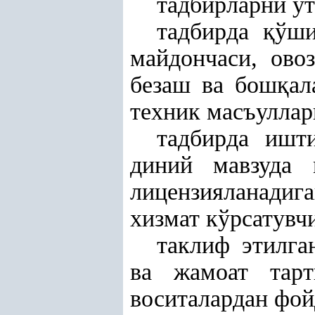
тадбирларни ўт
тадбирда
қ
ўши
майдончаси, ово
безаш ва бош
қ
ал
техник масъуллар
тадбирда ишт
диний мавзуда
лицензияланадиг
хизмат кўрсатувч
таклиф этилга
ва жамоат тар
воситалардан фо