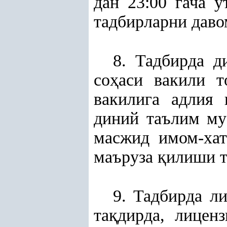
дан 23:00 гача ў
тадбирларни дав
8. Тадбирда д
со
ҳ
аси вакили 
вакилига адлия 
диний таълим му
масжид имом-хат
маъруза
қ
илиши т
9. Тадбирда л
та
қ
дирда, лицен