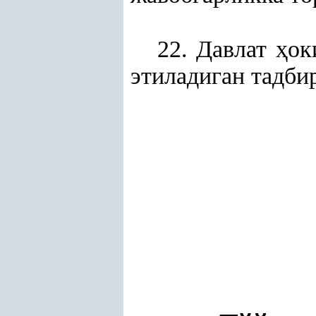
22. Давлат
ҳ
ок
этиладиган тадби