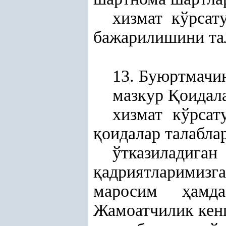
хизмат кўрсат
бажарилишини т
13. Буюртмачи
мазкур
Қ
оидал
хизмат кўрса
қ
оидалар талабла
ўтказиладиг
қ
адриятларимизг
маросим
ҳ
амд
Жамоатчилик кенг