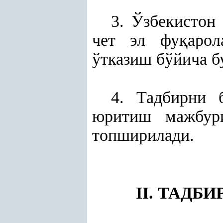
3. Ўзбекистон
чет эл фу
қ
аро
ўтказиш бўйича 
4. Тадбирни 
юритиш мажбури
топширилади.
II. ТАДБ