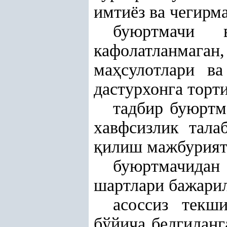
имтиёз ва чегирм
буюртмачи 
кафолатланмага
ма
ҳ
сулотлари в
дастурхонга торт
тадбир буюртм
хавфсизлик тала
қ
илиш мажбурият
буюртмачида
шартлари бажари
асоссиз текш
бўйича белгилан