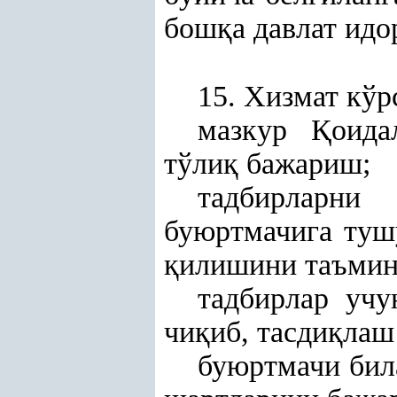
бош
қ
а давлат ид
15. Хизмат кўр
мазкур
Қ
оид
тўли
қ
бажариш;
тадбирларни
буюртмачига ту
қ
илишини таъмин
тадбирлар учу
чи
қ
иб, тасди
қ
лаш
буюртмачи бил